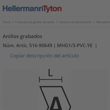
Home
>
Prodcutos de gestión de cables
>
Sistemas de identificación
>
Marcadores
Anillos grabados
Núm. Artíc. 516-90649
| MHG1/3-PVC-YE
|
Copiar descripción del artículo