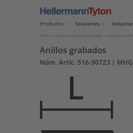
Productos
Soluciones
Industria
Home
>
Prodcutos de gestión de cables
>
Sistemas de iden
Anillos grabados
Núm. Artíc. 516-90723
| MHG