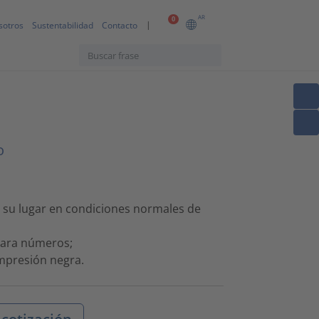
AR
0
sotros
Sustentabilidad
Contacto
o
 su lugar en condiciones normales de
 para números;
impresión negra.