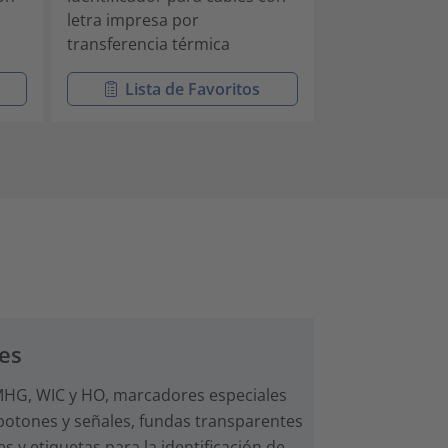
letra impresa por
letra impresa 
transferencia térmica
transferencia 
Lista de Favoritos
Lista 
les
s MHG, WIC y HO, marcadores especiales
 botones y señales, fundas transparentes
 y etiquetas para la identificación de