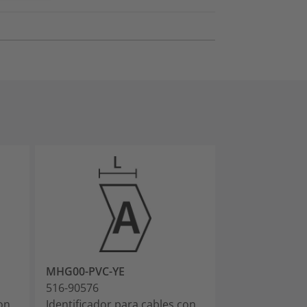
MHG00-PVC-YE
MHG00-PVC-R
516-90576
516-90577
on
Identificador para cables con
Identificador 