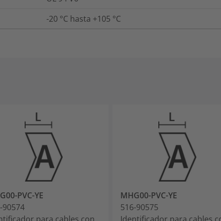
-20 °C hasta +105 °C
G00-PVC-YE
MHG00-PVC-YE
-90574
516-90575
ntificador para cables con
Identificador para cables c