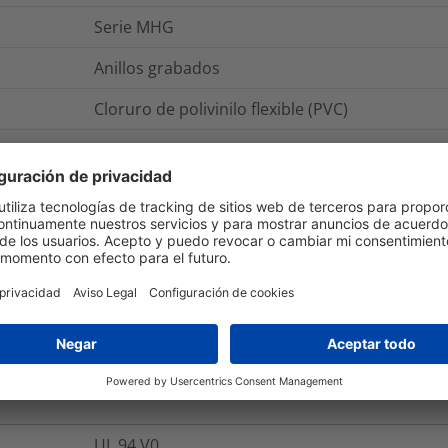
Serie MHG
Anillos grabados
Cloruro de polivinilo flexible (PVC)
Impresión por transferencia térmica
MHG3/7-PVC-YE
MHG3/7
O
Embalaje y Logística
Más Información
UL 94 V0