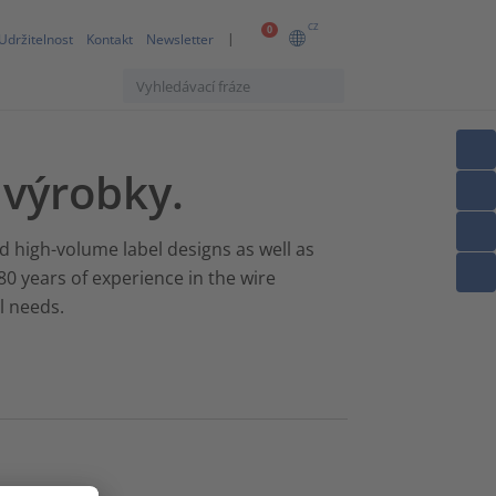
CZ
0
Udržitelnost
Kontakt
Newsletter
výrobky.
nd high-volume label designs as well as
80 years of experience in the wire
l needs.