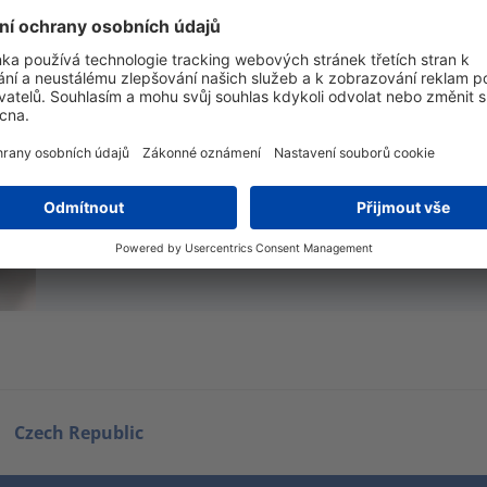
Značení kabelů, značení vodičů pro
Hledáte etikety na kabely , na vodiče nebo kabelo
nabízí široký výběr možností značení pro průmyslové
Značení kabelů
Czech Republic