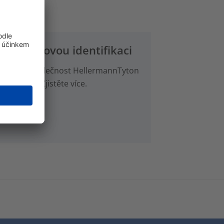
 průmyslovou identifikaci
vé štítky? Společnost HellermannTyton
 použití. Zjistěte více.