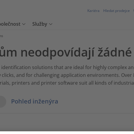
Kariéra
Hledat prodejce
polečnost
Služby
ms
ům neodpovídají žádné 
dentification solutions that are ideal for highly complex a
 clicks, and for challenging application environments. Over 
als, printers and printer software suit all kinds of industria
w Options
Pohled inženýra
oduct.list.title???