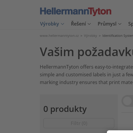
Výrobky
Řešení
Průmysl
S
www.hellermanntyton.cz
>
Výrobky
>
Identification Syste
Vašim požadavk
HellermannTyton offers easy-to-integrate i
simple and customised labels in just a few
marking industry ensures that print materi
Vie
0 produkty
???pr
Filtr (
0
)