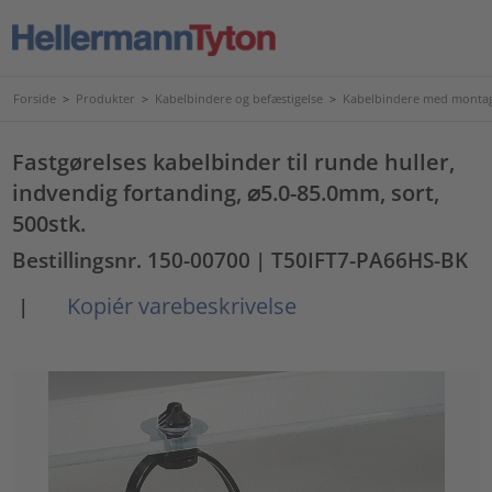
Forside
>
Produkter
>
Kabelbindere og befæstigelse
>
Kabelbindere med montag
Fastgørelses kabelbinder til runde huller,
indvendig fortanding, ⌀5.0-85.0mm, sort,
500stk.
Bestillingsnr. 150-00700
| T50IFT7-PA66HS-BK
Kopiér varebeskrivelse
|