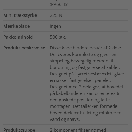
(PA66HS)
Min. trækstyrke
225
N
Mærkeplade
ingen
Pakkeindhold
500
stk.
Produkt beskrivelse
Disse kabelbindere består af 2 dele.
De leveres komplette og giver en
simpel og bevægelig metode til
bundtning og fastgørelse af kabler.
Designet på ”fyrretræshovedet” giver
en sikker fastgørelse i panelet.
Designet med 2 dele gør, at hovedet
på kabelbinderen kan orienteres til
den ønskede position og lette
montagen. Det tallerken formede
hoved dækker hullet og minimerer
vand og snavs.
Produktgruppe
2 komponent fiksering med