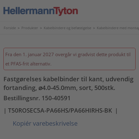
Forside
>
Produkter
>
Kabelbindere og befæstigelse
>
Kabelbindere med montag
Fra den 1. januar 2027 overgår vi gradvist dette produkt til
et PFAS-frit alternativ.
Fastgørelses kabelbinder til kant, udvendig
fortanding, ⌀4.0-45.0mm, sort, 500stk.
Bestillingsnr. 150-40591
| T50ROSEC5A-PA66HS/PA66HIRHS-BK
|
Kopiér varebeskrivelse