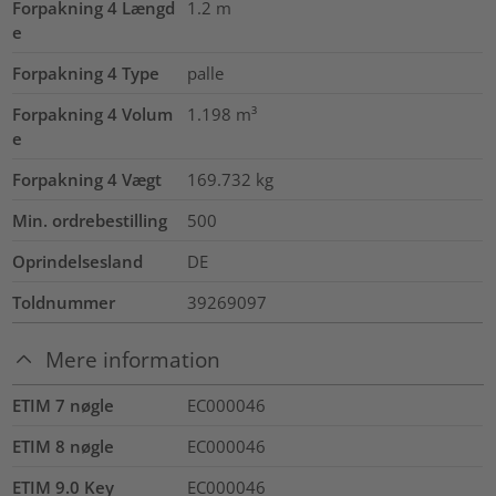
Forpakning 4 Længd
1.2
m
e
Forpakning 4 Type
palle
Forpakning 4 Volum
1.198
m³
e
Forpakning 4 Vægt
169.732
kg
Min. ordrebestilling
500
Oprindelsesland
DE
Toldnummer
39269097
Mere information
ETIM 7 nøgle
EC000046
ETIM 8 nøgle
EC000046
ETIM 9.0 Key
EC000046