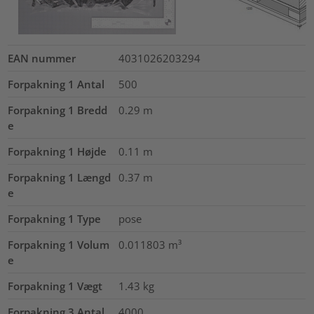
EAN nummer
4031026203294
Forpakning 1 Antal
500
Forpakning 1 Bredd
0.29
m
e
Forpakning 1 Højde
0.11
m
Forpakning 1 Længd
0.37
m
e
Forpakning 1 Type
pose
Forpakning 1 Volum
0.011803
m³
e
Forpakning 1 Vægt
1.43
kg
Forpakning 3 Antal
4000