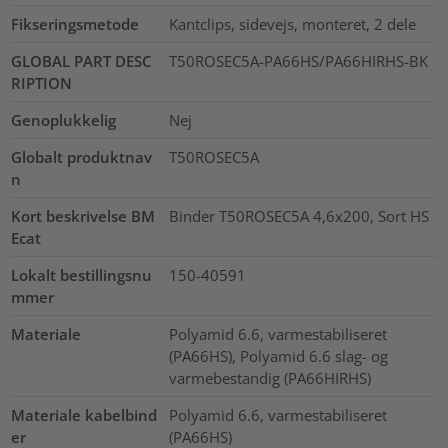
Fikseringsmetode
Kantclips, sidevejs, monteret, 2 dele
GLOBAL PART DESC
T50ROSEC5A-PA66HS/PA66HIRHS-BK
RIPTION
Genoplukkelig
Nej
Globalt produktnav
T50ROSEC5A
n
Kort beskrivelse BM
Binder T50ROSEC5A 4,6x200, Sort HS
Ecat
Lokalt bestillingsnu
150-40591
mmer
Materiale
Polyamid 6.6, varmestabiliseret
(PA66HS), Polyamid 6.6 slag- og
varmebestandig (PA66HIRHS)
Materiale kabelbind
Polyamid 6.6, varmestabiliseret
er
(PA66HS)