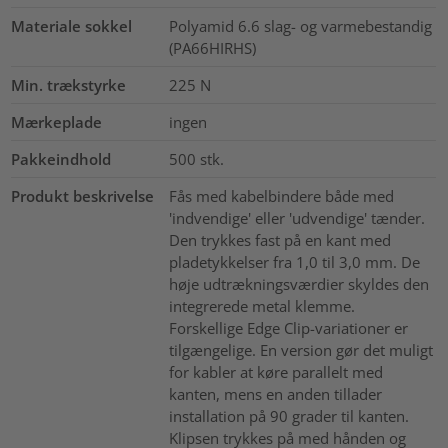
Materiale sokkel
Polyamid 6.6 slag- og varmebestandig
(PA66HIRHS)
Min. trækstyrke
225
N
Mærkeplade
ingen
Pakkeindhold
500
stk.
Produkt beskrivelse
Fås med kabelbindere både med
'indvendige' eller 'udvendige' tænder.
Den trykkes fast på en kant med
pladetykkelser fra 1,0 til 3,0 mm. De
høje udtrækningsværdier skyldes den
integrerede metal klemme.
Forskellige Edge Clip-variationer er
tilgængelige. En version gør det muligt
for kabler at køre parallelt med
kanten, mens en anden tillader
installation på 90 grader til kanten.
Klipsen trykkes på med hånden og