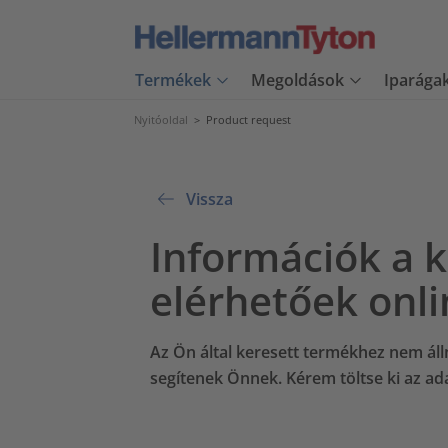
Termékek
Megoldások
Iparága
Nyitóoldal
>
Product request
Vissza
Információk a 
elérhetőek onli
Az Ön által keresett termékhez nem áll
segítenek Önnek. Kérem töltse ki az ada