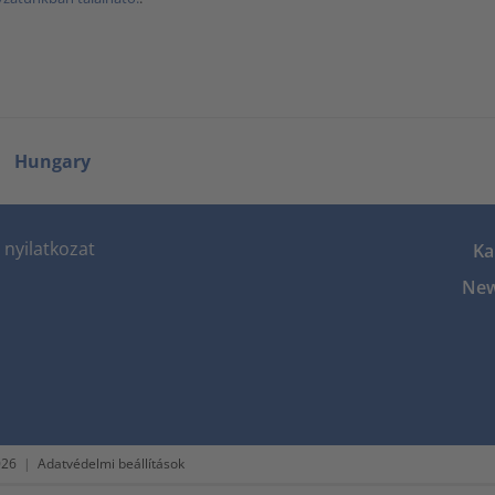
Hungary
nyilatkozat
Ka
New
026
|
Adatvédelmi beállítások