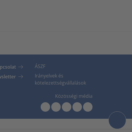
ÁSZF
pcsolat
Irányelvek és
sletter
kötelezettségvállalások
Közösségi média