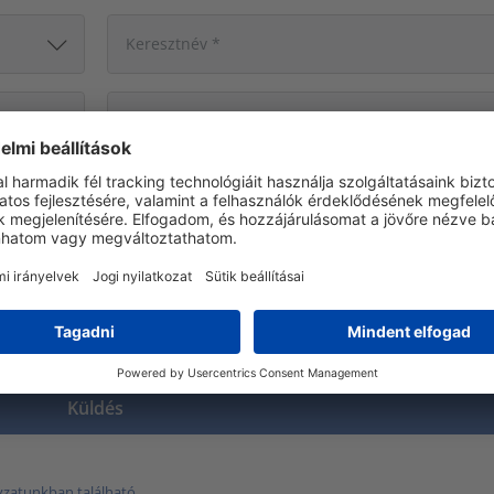
yzatunkban található.
.