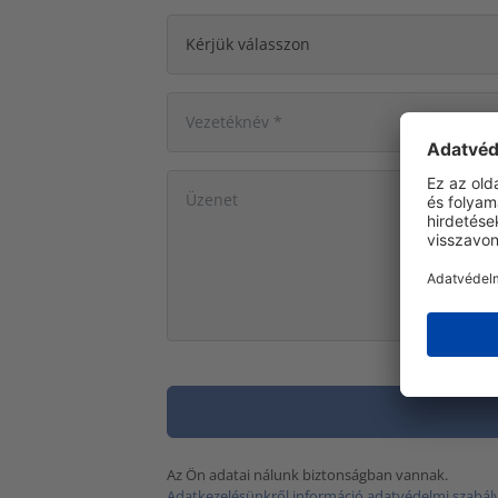
Az Ön adatai nálunk biztonságban vannak.
Adatkezelésünkről információ adatvédelmi szabál