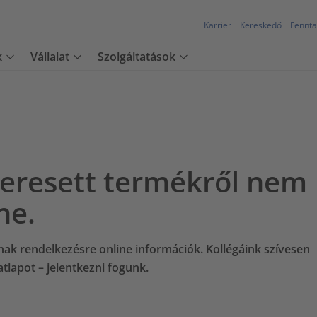
Karrier
Kereskedő
Fennta
k
Vállalat
Szolgáltatások
keresett termékről nem
ne.
nak rendelkezésre online információk. Kollégáink szívesen
tlapot – jelentkezni fogunk.