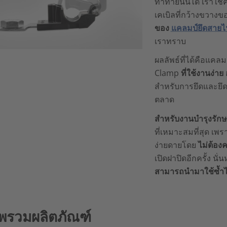
ท้าทายนั้นได้ เรา
เคเบิลที่กว้างขวางข
ของ
แคลมป์ยึดสายไ
เราทราบ
ผลลัพธ์ที่ได้คือแคลม
Clamp
ที่ใช้งานง่า
สำหรับการยึดและยึ
ตลาด
สำหรับงานบำรุงรัก
ที่เหมาะสมที่สุด เ
ง่ายดายโดย
ไม่ต้อง
เปิดฝาปิดอีกครั้ง น
สามารถนำมาใช้ซ้ำได
พรวมผลิตภัณฑ์