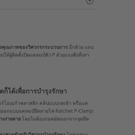
องคุณภาพของวิศวกรกระบวนการ
อีกด้วย แถบ
ผู้ติดตั้งปิดแคลมป์ตัว P ด้วยแรงตึงที่เท่า
ดก็ได้เพื่อการบำรุงรักษา
ปอร์โอเมก้าพลาสติก คลิปแบบกดเข้า หรือแค
ได้ออกแบบแคลมป์ยึดสายไฟ Ratchet P-Clamp
่างง่ายดาย
โดยไม่ต้องถอดมัดออกจากจุดยึด
หาศาลสำหรับวิศวกรบำรุงรักษา
โดยเฉพาะ