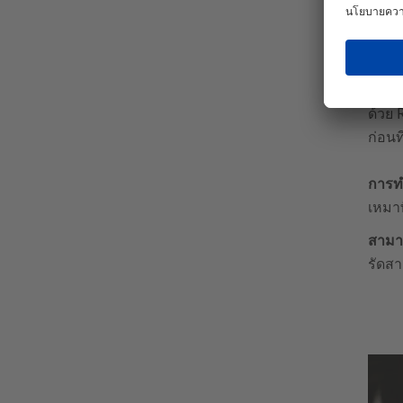
ข้อ
ด้วย 
ก่อนท
การท
เหมาท
สามา
รัดส