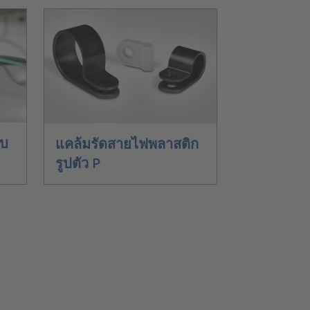
บบ
แคล้มรัดสายไฟพลาสติก
รูปตัว P