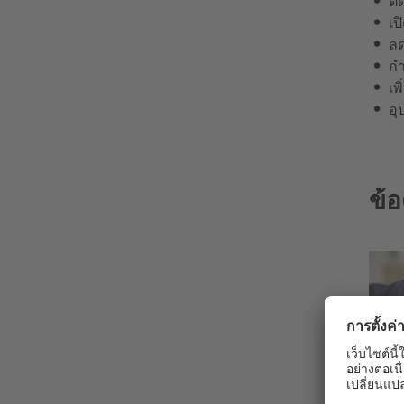
ติ
เป
ลด
กำ
เพ
อุ
ข้