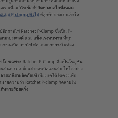
ใช้ความรู้ความชำนาญด้านการออกแบบสายรัด
องเราเพื่อแก้ไข
ข้อจำกัดทางกลไกทั้งหมด
ฟ
แบบ
P-clamp
ทั่วไป
ที่ลูกค้าของเราแจ้งให้
ป์ยึดสายไฟ Ratchet P-Clamp ซึ่งเป็น P-
ย อเนกประสงค์
และ
แข็งแรงทนทาน
ที่สุด
ดสายเคเบิล สายไฟ ท่อ และสายยางในท้อง
ษาโดยเฉพาะ
Ratchet P-Clamp ถือเป็นโซลูชัน
พราะสามารถเปลี่ยนสายเคเบิลและสายไฟได้อย่าง
คลายเกลียวผลิตภัณฑ์
เพียงแค่ใช้ไขควงเพื่อ
ั่นหมายความว่า Ratchet P-clamp รัดสายไฟ
้หลายร้อยครั้ง