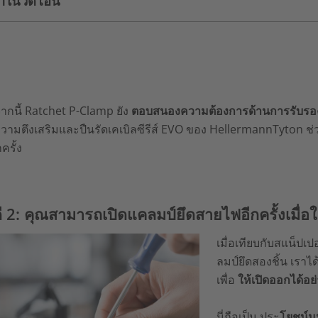
าในวีดีโอนี้
กนี้ Ratchet P-Clamp ยัง
ตอบสนองความต้องการด้านการรับร
วามตึงเสริมและปืนรัดเคเบิลซีรีส์ EVO ของ HellermannTyton ช่วยให้
ครั้ง
ี 2: คุณสามารถเปิดแคลมป์ยึดสายไฟอีกครั้งเมื่อใ
เมื่อเทียบกับสแน็ปเ
ลมป์ยึดสองชิ้น เรา
เพื่อ
ให้เปิดออกได้อย
นี่ถือเป็น ประ
โยชน์ม