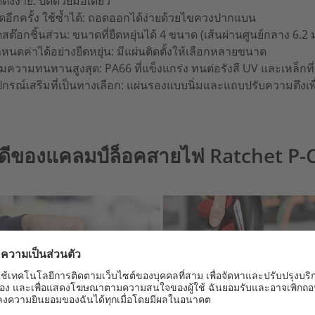
ดตั้งง่าย: ปิดด้วยมือเดียว
ิดอีกครั้ง ใช้ซ้ำได้: ถอดออกได้ง่ายด้วยไขควงปากแบน
สต๊อกชิ้นส่วน: ขนาดที่ยืดหยุ่นได้ 4 ขนาด (เส้นผ่านศูนย์กลาง 6.2 
หนดค่าได้อย่างยืดหยุ่น: มีแผ่นติดตั้งให้เลือกหลายขนาด
ิ่มความทนทานสูงสุด: PA66 ที่แข็งแกร่ง ทนต่อรังสี UV และเหล็ก
ปกรณ์เสริมที่เป็นทางเลือก: แผ่นรองแบบนิ่มและแถบปรับความตึง
อดีของแคลมป์ล็อคสายไฟ Ratchet P