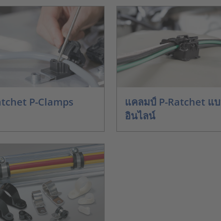
tchet P-Clamps
แคลมป์ P-Ratchet แ
อินไลน์