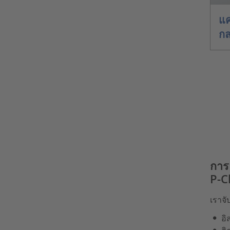
แค
กล
การ
P-C
เราจ
อิ