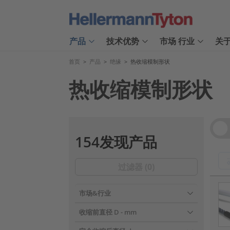
产品
技术优势
市场 行业
关
首页
>
产品
>
绝缘
>
热收缩模制形状
热收缩模制形状
Vie
154发现产品
过滤器 (
0
)
???pr
市场&行业
收缩前直径 D
- mm