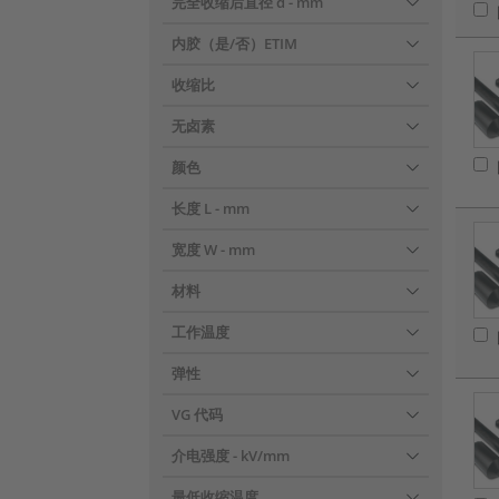
完全收缩后直径 d
- mm
内胶（是/否）ETIM
收缩比
无卤素
颜色
长度 L
- mm
宽度 W
- mm
材料
工作温度
弹性
VG 代码
介电强度
- kV/mm
最低收缩温度