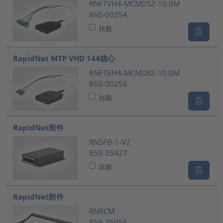
RNFTVH4-MCMDS2-10.0M
860-00254
比较
RapidNet MTP VHD 144核心
RNFT6H4-MCMDS2-10.0M
860-00256
比较
RapidNet附件
RNSFB-1-V2
859-35427
比较
RapidNet附件
RNRCM
859-35056