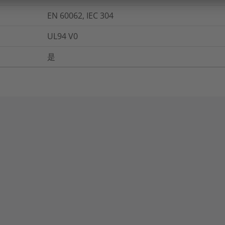
EN 60062, IEC 304
UL94 V0
是