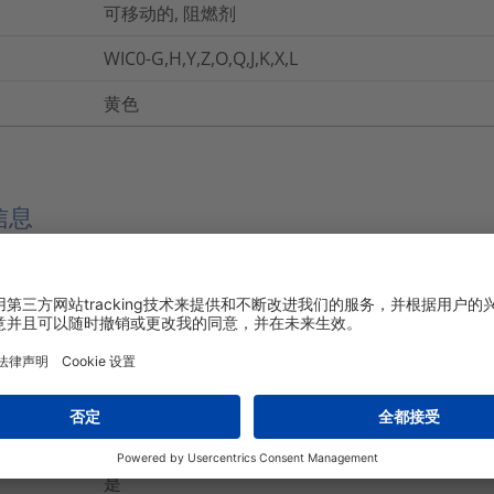
可移动的, 阻燃剂
WIC0-G,H,Y,Z,O,Q,J,K,X,L
黄色
信息
否
-40℃ 至 +85℃
是
是