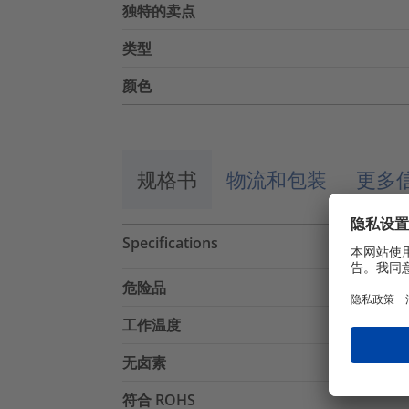
独特的卖点
类型
颜色
规格书
物流和包装
更多
Specifications
危险品
工作温度
无卤素
符合 ROHS