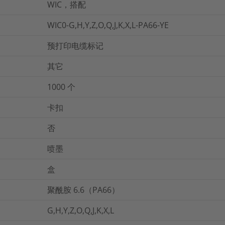
WIC，搭配
WIC0-G,H,Y,Z,O,Q,J,K,X,L-PA66-YE
预打印电缆标记
其它
1000
个
卡扣
否
喷墨
盒
聚酰胺 6.6（PA66）
G,H,Y,Z,O,Q,J,K,X,L