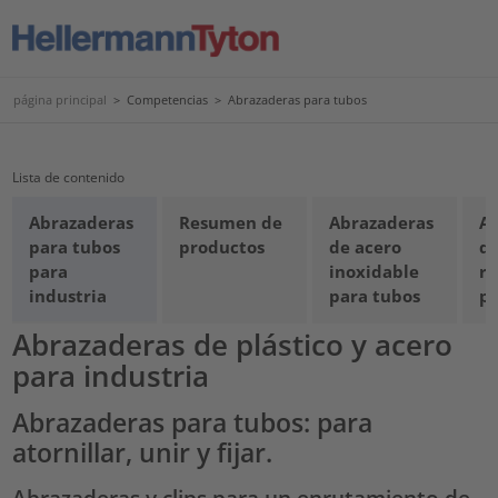
página principal
>
Competencias
>
Abrazaderas para tubos
Lista de contenido
Abrazaderas
Resumen de
Abrazaderas
A
para tubos
productos
de acero
de
para
inoxidable
re
industria
para tubos
pa
Abrazaderas de plástico y acero
para industria
Abrazaderas para tubos: para
atornillar, unir y fijar.
Abrazaderas y clips para un enrutamiento de