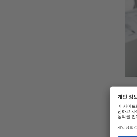
① 사
② 버
③ 다
④ 