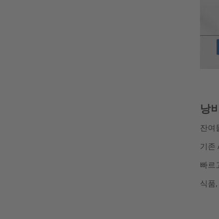
낭비
잔여물
기존 
빠르
식품,