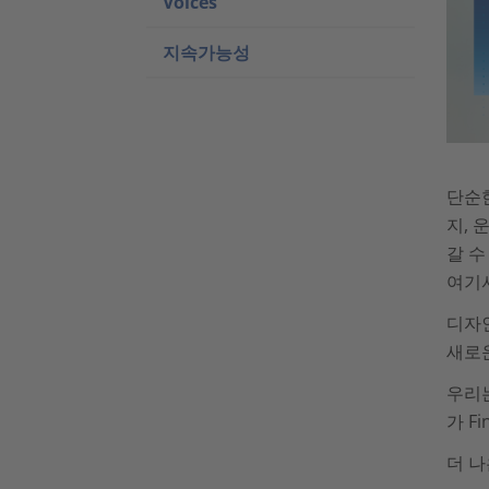
Voices
지속가능성
단순한
지, 
갈 수
여기
디자인
새로운
우리는
가 Fi
더 나