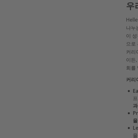
우
Hel
나누
이 성
으로
커리어
이든,
회를 
커리
Ea
프
과
Pr
을
Le
을