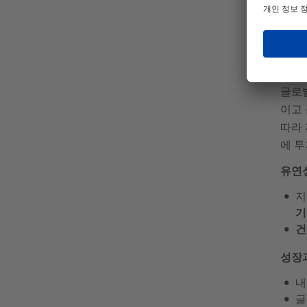
당
글로
이고 
따라 
에 
유연
지
기
건
성장
내
글