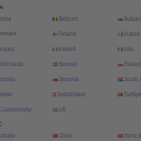
A
stria
Belgium
Bulgari
nmark
Finland
France
ngary
Ireland
Italy
therlands
Norway
Poland
omania
Slovenia
South A
weden
Switzerland
Turkiy
 Connectivity
UK
C
stralia
China
Hong 