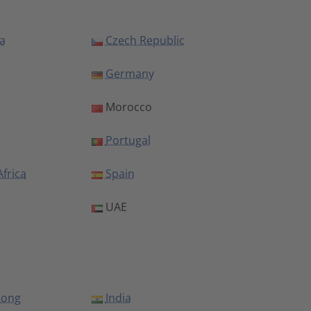
a
Czech Republic
Germany
Morocco
Portugal
frica
Spain
e
UAE
Kong
India