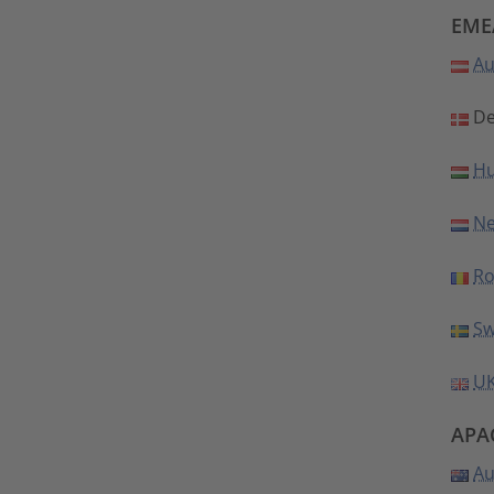
EME
Au
De
Hu
Ne
R
S
UK
APA
Au