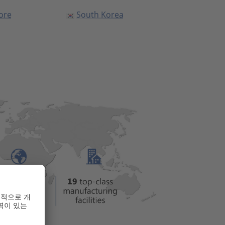
ore
South Korea