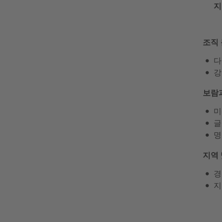
지
조직
다
강
보람
미
글
명
지역
경
지