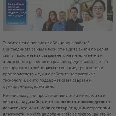
Търсите нещо повече от обикновена работа?
Присъединете се към някой от нашите екипи по целия
свят и помогнете за създаването на интелигентни и
дългосрочни решения на реални предизвикателства в
сектори като възобновяемата енергия, транспорта и
производството – тук ще работите на практика с
технологии, които поддържат света свързан и
функциониращ ефективно.
Независимо дали професионалните ви интереси са в
областта на
дизайна
,
инженерството
,
производството
,
логистиката
или
широк спектър от административни
длъжности
, можете да допринесете за превръщането на