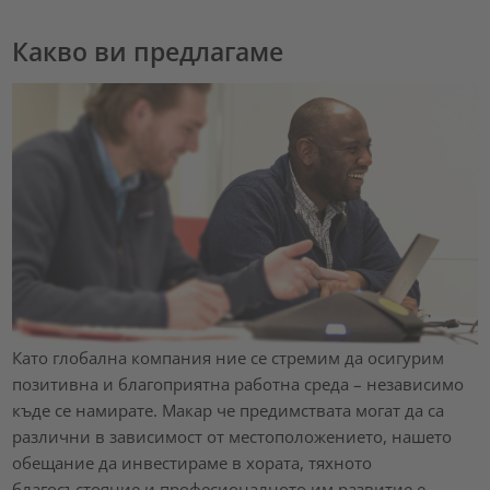
Какво ви предлагаме
Като глобална компания ние се стремим да осигурим
позитивна и благоприятна работна среда – независимо
къде се намирате. Макар че предимствата могат да са
различни в зависимост от местоположението, нашето
обещание да инвестираме в хората, тяхното
благосъстояние и професионалното им развитие е