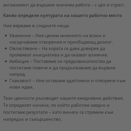
ангажимент да вършим значима работа – с цел и страст.
Какво определя културата на нашето работно място
Ние вярваме в следните неща:
Уважение – Ние ценим мнението на всеки и
насърчаваме отворения и приобщаващ диалог.
Овластяване – На хората се дава доверие да
проявяват инициатива и да оказват влияние.
Амбиция – Поставяме си предизвикателства да
постигаме повече и да продължаваме да вървим
напред.
Гъвкавост – Ние оставаме адаптивни и отворени към
нови идеи.
Тези ценности ръководят нашите ежедневни действия.
Те определят начина, по който работим заедно и
постигаме резултати – като винаги се стремим към
напредък и съвършенство.