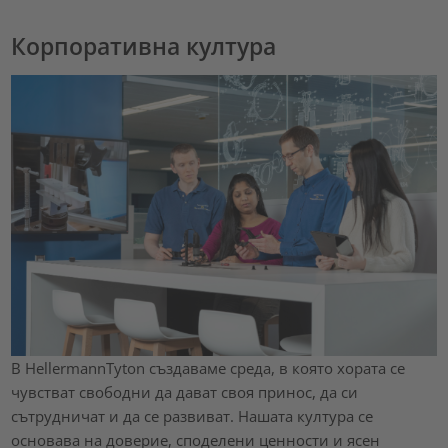
Корпоративна култура
В HellermannTyton създаваме среда, в която хората се
чувстват свободни да дават своя принос, да си
сътрудничат и да се развиват. Нашата култура се
основава на доверие, споделени ценности и ясен