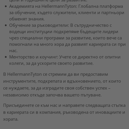
Академията на HellermannTyton: Глобална платформа
за обучение, където служители, клиенти и партньори
обменят знания.
Обучение за ръководители: В сътрудничество с
водещи институции подкрепяме бъдещите лидери
чрез специални програми за развитие, които вече са
помогнали на много хора да развият кариерата си при
нас.
Менторство и коучинг: Учете се директно от опитни
колеги, за да ускорите своето развитие.
В HellermannTyton се стремим да ви предоставим
инструментите, подкрепата и вдъхновението, от които
се нуждаете, за да изградите своя собствен успех –
независимо откъде започва вашето пътуване.
Присъединете се към нас и направете следващата стъпка
в кариерата си в компания, ръководена от иновациите и
хората.