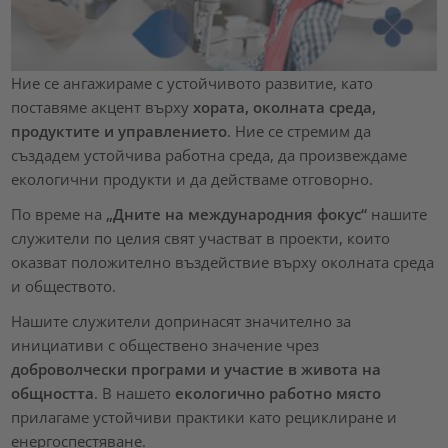
Ние се ангажираме с устойчивото развитие, като
поставяме акцент върху
хората, околната среда,
продуктите и управлението
. Ние се стремим да
създадем устойчива работна среда, да произвеждаме
екологични продукти и да действаме отговорно.
По време на
„Дните на международния фокус“
нашите
служители по целия свят участват в проекти, които
оказват положително въздействие върху околната среда
и обществото.
Нашите служители допринасят значително за
инициативи с обществено значение чрез
доброволчески програми и участие в живота на
общността
. В нашето
екологично работно място
прилагаме устойчиви практики като рециклиране и
енергоспестяване.