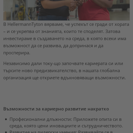
В HellermannTyton вярваме, че успехът се гради от хората
– и се укрепва от знанията, които те споделят. Затова
инвестираме в създаването на среда, в която всеки има
възможност да се развива, да допринася и да
просперира.
Независимо дали току-що започвате кариерата си или
търсите ново предизвикателство, в нашата глобална
организация ще откриете вдъхновяващи възможности.
Възможности за кариерно развитие накратко
Професионални длъжности: Приложете опита си в
среда, която цени иновациите и сътрудничеството.
Развитие на лидерски умения: Развивайте се в