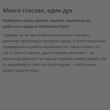
Много гласове, един дух
Разберете какво мислят нашите служители за
работната среда в HellermannTyton
Гордеем се, че сме глобална компания с екипи с
различен произход и културни среди, в която всеки има
справедливи и равни възможности. Някои колеги са с
нас от много години, други тепърва започват – но
всички допринасят за това да вървим напред заедно. Не
се доверявайте само на нашите думи – чуйте какво
казват нашите хора.