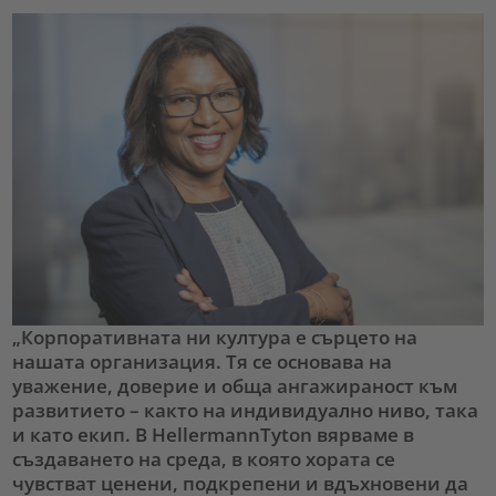
„Корпоративната ни култура е сърцето на
нашата организация. Тя се основава на
уважение, доверие и обща ангажираност към
развитието – както на индивидуално ниво, така
и като екип. В HellermannTyton вярваме в
създаването на среда, в която хората се
чувстват ценени, подкрепени и вдъхновени да