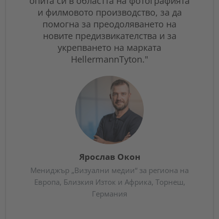
опита си в областта на фотографията
и филмовото производство, за да
помогна за преодоляването на
новите предизвикателства и за
укрепването на марката
HellermannTyton."
М
Асист
връзки
Ярослав Окон
Мениджър „Визуални медии“ за региона на
Европа, Близкия Изток и Африка, Торнеш,
Германия