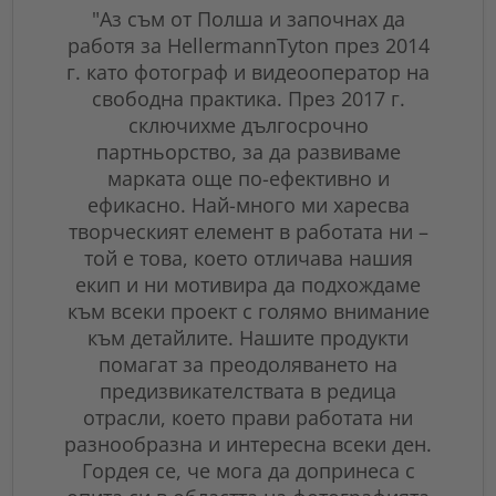
"Аз съм от Полша и започнах да
"
работя за HellermannTyton през 2014
H
г. като фотограф и видеооператор на
въ
свободна практика. През 2017 г.
вре
сключихме дългосрочно
прод
партньорство, за да развиваме
заедн
марката още по-ефективно и
и отд
ефикасно. Най-много ми харесва
сил
творческият елемент в работата ни –
прод
той е това, което отличава нашия
път
екип и ни мотивира да подхождаме
мно
към всеки проект с голямо внимание
к
към детайлите. Нашите продукти
помагат за преодоляването на
съ
предизвикателствата в редица
изклю
отрасли, което прави работата ни
от д
разнообразна и интересна всеки ден.
хорат
Гордея се, че мога да допринеса с
всек