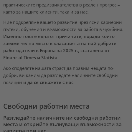
практическите предизвикателства в реален прогрес –
както за нашите клиенти, така и за нас.
Ние подкрепяме вашето развитие чрез ясни кариерни
пътеки, обучения и възможности за работа в чужбина.
Именно това е една от причините, поради които
заехме челно място в класацията на най-добрите
работодатели в Европа за 2025 г., съставена от
Financial Times и Statista.
Ако споделяте нашата страст да правим нещата по-
добри, ви каним да разгледате наличните свободни
позиции и
да се свържете с нас
.
Свободни работни места
Разгледайте наличните ни свободни работни
места и открийте вълнуващи възможности за
кариера при нас.