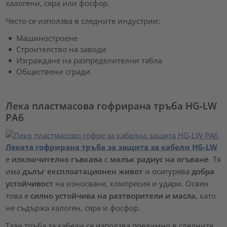
халогени, сяра или фосфор.
Често се използва в следните индустрии:
Машиностроене
Строителство на заводи
Изграждане на разпределителни табла
Обществени сгради
Лека пластмасова гофрирана тръба HG-LW
PA6
Леката гофрирана тръба за защита за кабели HG-LW
е
изключително гъвкава
с
малък радиус на огъване
. Тя
има
дълъг експлоатационен живот
и осигурява
добра
устойчивост
на износване, компресия и удари. Освен
това е
силно устойчива на разтворители и масла
, като
не съдържа халоген, сяра и фосфор.
Тази тръба за кабели се използва предимно в следните