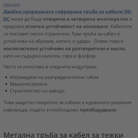
Двойно прорязаната гофрирана тръба за кабели HG-
DC
може да бъде
отворена и затворена многократно
и
предлага
отлична устойчивост на износване
. Кабелите
се поставят лесно странично. Тази тръба за кабел е
устойчива на абразия, натиск и удари. Освен това е
изключително устойчиво на разтворители и масла
,
като не съдържа халоген, сяра и фосфор.
Често се използва в следните индустрии:
Изграждане на разпределителни табла
Машиностроене
Строителство на заводи
Това защитно покритие за кабели е идеалното решение
навсякъде, където е необходимо
преоборудване
.
Метална тръба за кабел за тежки