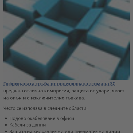
Гофрираната тръба от поцинкована стомана SC
предлага
отлична компресия, защита от удари, якост
на опън и е изключително гъвкава
.
Често се използва в следните области:
Подово окабеляване в офиси
Кабели за данни
Защита на хидравлични или пневматични линии