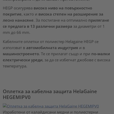
HEGP осигурява
високо ниво на повърхностно
покритие
, както и
висока степен на разширение за
лесно нанасяне
. За постигане на оптимално
прилягане
се предлага в 13 различни размера
за диаметри от 1
mm до 66 mm.
Кабелните оплетки от полиестер Helagaine HEGP се
използват в
автомобилната индустрия
и в
машиностроенето
. Те се прилагат също и при
по-малки
електрически уреди
, за да се избегнат джобове с висока
температура.
Оплетка за кабелна защита HelaGaine
HEGEMIPV0
Изработени от калайдисани медни и полиестерни