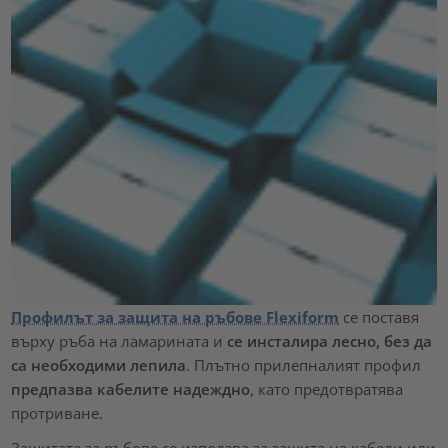
Профилът за защита на ръбове Flexiform
се поставя
върху ръба на ламарината и
се инсталира лесно, без да
са необходими лепила
. Плътно прилепналият профил
предпазва кабелите надеждно
, като предотвратява
протриване.
Защитата за ръбове се използва за защита на кабели или