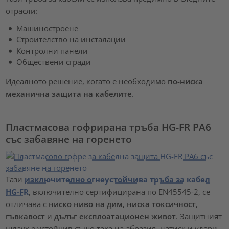
отрасли:
Машиностроене
Строителство на инсталации
Контролни панели
Обществени сгради
Идеалното решение, когато е необходимо
по-ниска
механична защита на кабелите
.
Пластмасова гофрирана тръба HG-FR PA6
със забавяне на горенето
Тази
изключително огнеустойчива тръба за кабел
HG-FR
, включително сертифицирана по EN45545-2, се
отличава с
ниско ниво на дим, ниска токсичност,
гъвкавост
и
дълъг експлоатационен живот
. Защитният
шлаух е устойчив също така на абразия, натиск и удари.