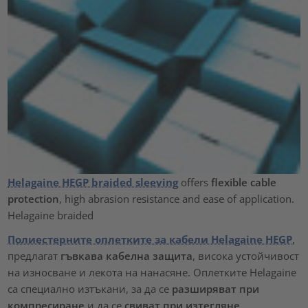
Helagaine HEGP braided sleeving
offers
flexible cable
protection
, high abrasion resistance and ease of application.
Helagaine braided
Полиестерните оплетките за кабели Helagaine HEGP
,
предлагат
гъвкава кабелна защита
, висока устойчивост
на износване и лекота на нанасяне. Оплетките Helagaine
са специално изтъкани, за да се
разширяват при
компресиране
и да се
свиват при изтегляне
.