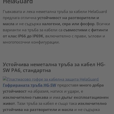
HelaGuard
Гъвкавата и лека неметална тръба за кабели HelaGuard
предлага отлична
устойчивост на разтворители и
масла
и не съдържа
халогени, сяра или фосфор
. Всички
варианти на тръба за кабели са
съвместими с фитинги
от клас IP66 до IP69K
, включително с прави, ъглови и
многопосочни конфигурации.
Устойчива неметална тръба за кабел HG-
SW PA6, стандартна
Гофрираната тръба HG-SW
предоставя
много добра
устойчивост
на абразия, натиск и удари, е
изключително гъвкава
и има
дълъг експлоатационен
живот
. Тази тръба за кабел е също така
изключително
устойчива на разтворители и масла
и не съдържа