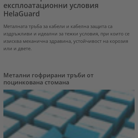
експлоатационни условия
HelaGuard
Металната тръба за кабели и кабелна защита са
издръжливи и идеални за тежки условия, при които се
изисква механична здравина, устойчивост на корозия
или и двете.
Метални гофрирани тръби от
поцинкована стомана