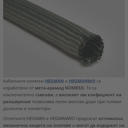
Кабелните оплетки
HEGMAN
и
HEGMANWO
са
изработени от
мета-арамид NOMEX®
. Те са
изключително
гъвкави
, а
високият им коефициент на
разширение
позволява лесен монтаж дори при големи
дължини и конектори.
Оплетките HEGMAN и HEGMANWO предлагат
оптимална
механична защита на снопове
и
могат да издържат на