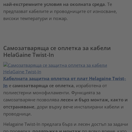
най-екстремните условия на околната среда
. Те
предпазват кабелите и проводниците от износване,
високи температури и пожар.
Самозатваряща се оплетка за кабели
HelaGaine Twist-In
Кабелната защитна оплетка от плат Helagaine Twist-
In
е
самозатваряща се оплетка
, изработена от
полиестерни монофиламенти. Функцията за
самозатваряне позволява
лесен и бърз монтаж, както и
отстраняване
, дори върху вече инсталирани кабели и
проводници.
Helagaine Twist-In предлага бърз и лесен достъп за задачи
по проверка,
поддръжка и монтаж
по всяко време, като