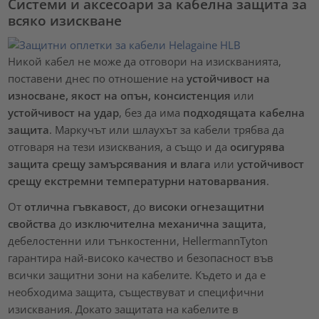
Системи и аксесоари за кабелна защита за
всяко изискване
Никой кабел не може да отговори на изискванията,
поставени днес по отношение на
устойчивост на
износване, якост на опън, консистенция
или
устойчивост на удар
, без да има
подходящата кабелна
защита
. Маркучът или шлаухът за кабели трябва да
отговаря на тези изисквания, а също и да
осигурява
защита срещу замърсявания и влага
или
устойчивост
срещу екстремни температурни натоварвания
.
От
отлична гъвкавост
, до
високи огнезащитни
свойства
до
изключителна механична защита
,
дебелостенни или тънкостенни, HellermannTyton
гарантира най-високо качество и безопасност във
всички защитни зони на кабелите. Където и да е
необходима защита, съществуват и специфични
изисквания. Докато защитата на кабелите в