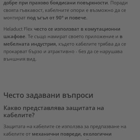
добре при прахово боядисани повърхности
. Поради
своята гъвкавост, кабелните опори е възможно да се
монтират
под ъгъл от 90° и повече
.
Heladuct Flex
често се използват в комутационни
шкафове
. Те също намират своето приложение и
в
мебелната индустрия
, където кабелите трябва да се
прокарват бързо и атрактивно - без да се нарушава
външния вид.
Често задавани въпроси
Какво представлява защитата на
кабелите?
Защитата на кабелите се използва за предпазване на
кабелите от
механични повреди, екологични