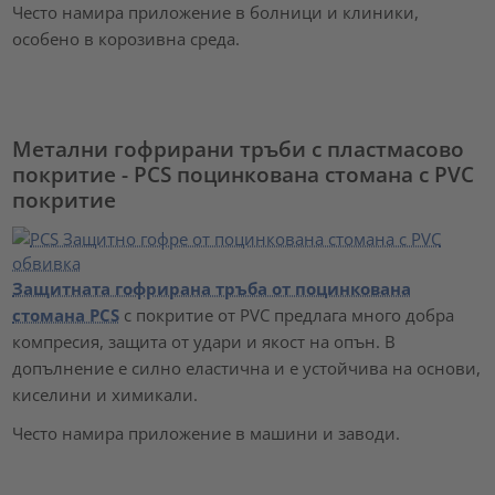
Често намира приложение в болници и клиники,
особено в корозивна среда.
Метални гофрирани тръби с пластмасово
покритие - PCS поцинкована стомана с PVC
покритие
Защитната гофрирана тръба от поцинкована
стомана PCS
с покритие от PVC предлага много добра
компресия, защита от удари и якост на опън. В
допълнение е силно еластична и е устойчива на основи,
киселини и химикали.
Често намира приложение в машини и заводи.