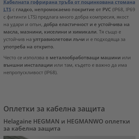
Кабелната гофрирана тръба от поцинкована стомана
LTS
с
гладко, непромокаемо покритие от PVC
(IP68, IP69
с фитинги LTS) предлага много добра компресия, якост
на удари и опън,
добра еластичност и е устойчива на
масла, мазнини, киселини и химикали
. Тя също е
устойчив на
ултравиолетови лъчи
и е подходяща за
употреба на открито
.
Често се използва в
металообработващи машини
или
външни инсталации
или там, където е важно да има
непропускливост (IP68).
Оплетки за кабелна защита
Helagaine HEGMAN и HEGMANWO оплетки
за кабелна защита