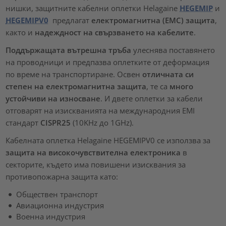
нишки, защитните кабелни оплетки Helagaine
HEGEMIP
и
HEGEMIPV0
предлагат
електромагнитна (EMC) защита
,
както и
надеждност на свързването на кабелите
.
Поддържащата вътрешна тръба
улеснява поставянето
на проводници и предпазва оплетките от деформация
по време на транспортиране. Освен
отличната си
степен на електромагнитна защита
, те са
много
устойчиви на износване
. И двете оплетки за кабели
отговарят на изискванията на международния EMI
стандарт
CISPR25
(10KHz до 1GHz).
Кабелната оплетка Helagaine HEGEMIPV0 се използва за
защита на високочувствителна електроника
в
секторите, където има повишени изисквания за
противопожарна защита като:
Обществен транспорт
Авиационна индустрия
Военна индустрия