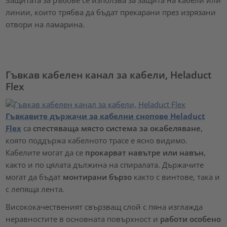
линии, които трябва да бъдат прекарани през изрязани
отвори на ламарина.
Гъвкав кабелен канал за кабели, Heladuct
Flex
Гъвкавите държачи за кабелни снопове Heladuct
Flex
са
спестяваща място система за окабеляване
,
която поддържа кабелното трасе е ясно видимо.
Кабелите могат да се
прокарват навътре или навън
,
както и по цялата дължина на спиралата. Държачите
могат да бъдат
монтирани бързо
както с винтове, така и
с лепяща лента.
Висококачественият свързващ слой с пяна изглажда
неравностите в основната повърхност и
работи особено