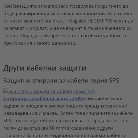
Комбинацията от материали позволява покритието да
бъде
разширяващо се
и
лесно за нанасяне
. За разлика
от чисто медните оплетки, Helagaine HEGEMIPV0 могат да
се огъват и усукват, и да се върнат в първоначалната си
форма. Поради тази причина те са особено удобни за
приложения с много движение.
Други кабелни защити
Защитни спирали за кабели серия SPS
Спиралната кабелна защита SPS
е
изключително
здрава
и
предлага висока защита срещу механични
натоварвания и масла
. Освен това спиралите за кабели
SPS са много устойчива на износване. Предлага се с по-
голям диаметър (до 50 mm) в сравнение с други
спирални защити и е
идеална за по-големи кабелни