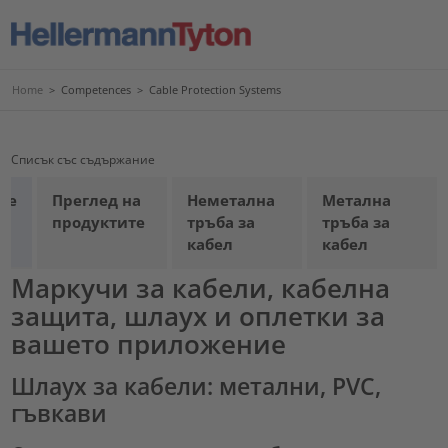
Home
>
Competences
>
Cable Protection Systems
Списък със съдържание
не
Преглед на
Неметална
Метална
продуктите
тръба за
тръба за
кабел
кабел
Маркучи за кабели, кабелна
защита, шлаух и оплетки за
вашето приложение
Шлаух за кабели: метални, PVC,
гъвкави