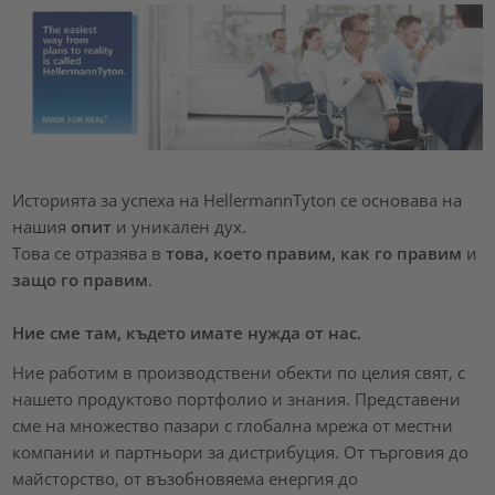
Историята за успеха на HellermannTyton се основава на
нашия
опит
и уникален дух.
Това се отразява в
това,
което правим, как го правим
и
защо го правим
.
Ние сме там, където имате нужда от нас.
Ние работим в производствени обекти по целия свят, с
нашето продуктово портфолио и знания. Представени
сме на множество пазари с глобална мрежа от местни
компании и партньори за дистрибуция. От търговия до
майсторство, от възобновяема енергия до