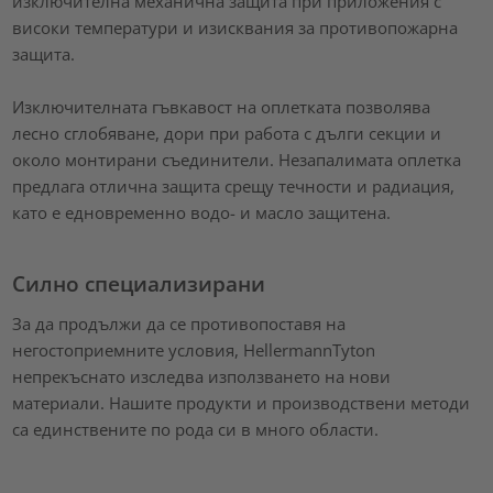
изключителна механична защита при приложения с
високи температури и изисквания за противопожарна
защита.
Изключителната гъвкавост на оплетката позволява
лесно сглобяване, дори при работа с дълги секции и
около монтирани съединители. Незапалимата оплетка
предлага отлична защита срещу течности и радиация,
като е едновременно водо- и масло защитена.
Силно специализирани
За да продължи да се противопоставя на
негостоприемните условия, HellermannTyton
непрекъснато изследва използването на нови
материали. Нашите продукти и производствени методи
са единствените по рода си в много области.