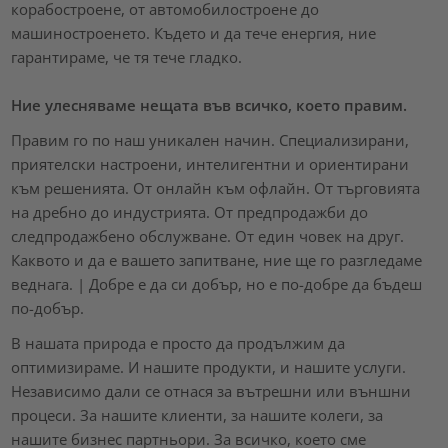
корабостроене, от автомобилостроене до
машиностроенето. Където и да тече енергия, ние
гарантираме, че тя тече гладко.
Ние улесняваме нещата във всичко, което правим.
Правим го по наш уникален начин. Специализирани,
приятелски настроени, интелигентни и ориентирани
към решенията. От онлайн към офлайн. От търговията
на дребно до индустрията. От предпродажби до
следпродажбено обслужване. От един човек на друг.
Каквото и да е вашето запитване, ние ще го разгледаме
веднага. | Добре е да си добър, но е по-добре да бъдеш
по-добър.
В нашата природа е просто да продължим да
оптимизираме. И нашите продукти, и нашите услуги.
Независимо дали се отнася за вътрешни или външни
процеси. За нашите клиенти, за нашите колеги, за
нашите бизнес партньори. За всичко, което сме