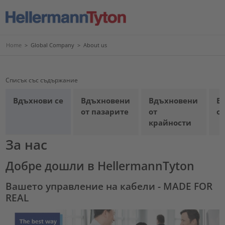
Home
>
Global Company
>
About us
Списък със съдържание
Вдъхнови се
Вдъхновени
Вдъхновени
В
от пазарите
от
о
крайности
За нас
Добре дошли в HellermannTyton
Вашето управление на кабели - MADE FOR
REAL