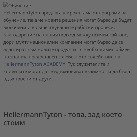
HellermannTyton предлага широка гама от програми за
обучение, така че новите решения могат бързо да бъдат
включени и в съществуващите работни процеси.
Благодарение на нашия подход между всички сайтове,
дори мултинационални компании могат бързо да се
адаптират към новите продукти - с необходимия обмен
на знания, предоставен с любезното съдействие на
HellermannTyton ACADEMY
. Тук служителите и
клиентите могат да се вдъхновяват взаимно - и да бъдат
вдъхновени от други.
HellermannTyton - това, зад което
стоим