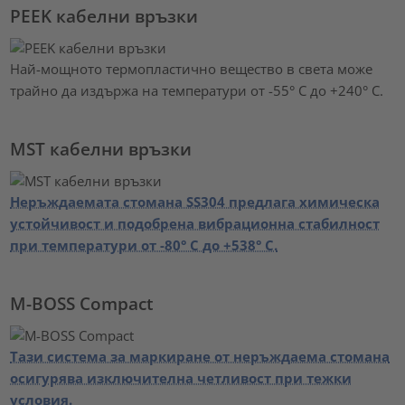
PEEK кабелни връзки
Най-мощното термопластично вещество в света може
трайно да издържа на температури от -55° C до +240° C.
MST кабелни връзки
Неръждаемата стомана SS304 предлага химическа
устойчивост и подобрена вибрационна стабилност
при температури от -80° C до +538° C.
M-BOSS Compact
Тази система за маркиране от неръждаема стомана
осигурява изключителна четливост при тежки
условия.