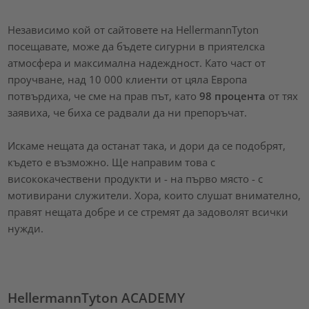
Независимо кой от сайтовете на HellermannTyton
посещавате, може да бъдете сигурни в приятелска
атмосфера и максимална надеждност. Като част от
проучване, над 10 000 клиенти от цяла Европа
потвърдиха, че сме на прав път, като
98 процента
от тях
заявиха, че биха се радвали да ни препоръчат.
Искаме нещата да останат така, и дори да се подобрят,
където е възможно. Ще направим това с
висококачествени продукти и - на първо място - с
мотивирани служители. Хора, които слушат внимателно,
правят нещата добре и се стремят да задоволят всички
нужди.
HellermannTyton ACADEMY