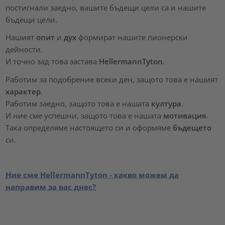
постигнали заедно, вашите бъдещи цели са и нашите
бъдещи цели.
Нашият
опит
и
дух
формират нашите пионерски
дейности.
И точно зад това застава
HellermannTyton
.
Работим за подобрение всеки ден, защото това е нашият
характер
.
Работим заедно, защото това е нашата
култура
.
И ние сме успешни, защото това е нашата
мотивация
.
Така определяме настоящето си и оформяме
бъдещето
си.
Ние сме HellermannTyton - какво можем да
направим за вас днес?