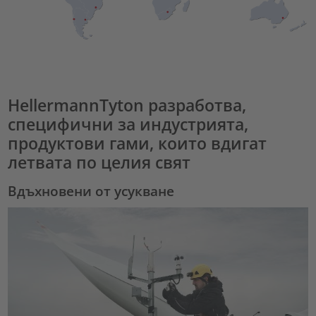
HellermannTyton разработва,
специфични за индустрията,
продуктови гами, които вдигат
летвата по целия свят
Вдъхновени от усукване