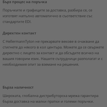
Бърз процес на поръчка
Поръчките и графиците за доставка, разбира се, се
изготвят напълно автоматично в съответствие със
стандартите EDI.
Директен контакт
С HellermannTyton не прекарвате векове в очакване да
стигнете до някого в кол центъра. Можете да се свържете
директно с лицето за контакт и да обсъдите всичко на
вашия говорим език. Нашите сътрудници разполагат и с
необходимия опит за вземане на решения.
Бърза наличност
Широката, глобална дистрибуторска мрежа гарантира
бърза доставка на малки пратки и големи поръчки.