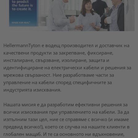
HellermannTyton е водещ производител и доставчик на
качествени продукти за закрепване, фиксиране,
инсталиране, свързване, изолиране, защита и
идентифициране на електрически кабели и решения за
мрежова свързаност. Ние разработваме части за
управление на кабели според специфичните за
индустрията изисквания.
Нашата мисия е да разработим ефективни решения за
всички изисквания при управлението на кабели. За да
изпълним тази цел, ние се справяме с всичко (и имаме
предвид всичко!), което се случва на нашите клиенти в
глобален мащаб. И те са основното ни вдъхновение,