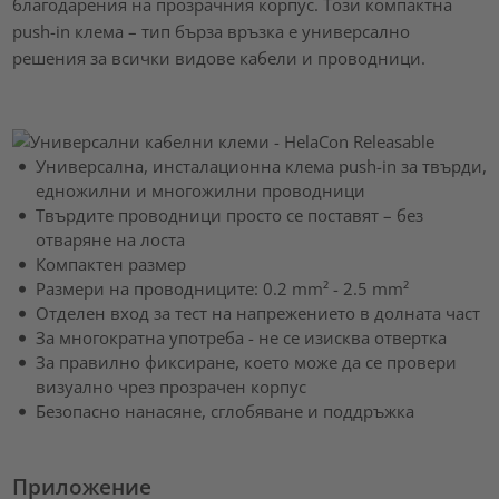
благодарения на прозрачния корпус. Този компактна
push-in клема – тип бърза връзка е универсално
решения за всички видове кабели и проводници.
Универсална, инсталационна клема push-in за твърди,
едножилни и многожилни проводници
Твърдите проводници просто се поставят – без
отваряне на лоста
Компактен размер
Размери на проводниците: 0.2 mm² - 2.5 mm²
Отделен вход за тест на напрежението в долната част
За многократна употреба - не се изисква отвертка
За правилно фиксиране, което може да се провери
визуално чрез прозрачен корпус
Безопасно нанасяне, сглобяване и поддръжка
Приложение