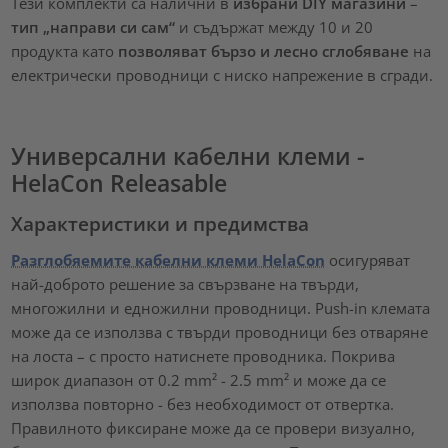
Тези комплекти са налични в
избрани DIY магазини
–
тип „направи си сам“
и съдържат между 10 и 20
продукта като
позволяват бързо и лесно сглобяване
на
електрически проводници с ниско напрежение в сгради.
Универсални кабелни клеми -
HelaCon Releasable
Характеристики и предимства
Разглобяемите кабелни клеми HelaCon
осигуряват
най-доброто решение за свързване на твърди,
многожилни и едножилни проводници. Push-in клемата
може да се използва с твърди проводници без отваряне
на лоста – с просто натиснете проводника. Покрива
широк диапазон от 0.2 mm² - 2.5 mm² и може да се
използва повторно - без необходимост от отвертка.
Правилното фиксиране може да се провери визуално,