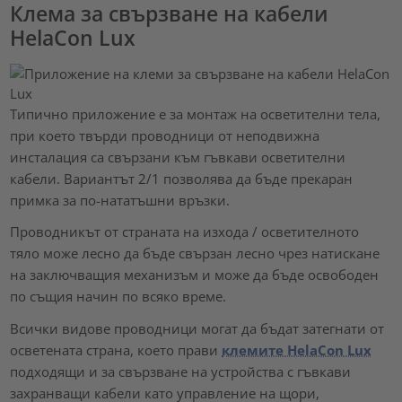
Клема за свързване на кабели
HelaCon Lux
Типично приложение е за монтаж на осветителни тела,
при което твърди проводници от неподвижна
инсталация са свързани към гъвкави осветителни
кабели. Вариантът 2/1 позволява да бъде прекаран
примка за по-нататъшни връзки.
Проводникът от страната на изхода / осветителното
тяло може лесно да бъде свързан лесно чрез натискане
на заключващия механизъм и може да бъде освободен
по същия начин по всяко време.
Всички видове проводници могат да бъдат затегнати от
осветената страна, което прави
клемите HelaCon Lux
подходящи и за свързване на устройства с гъвкави
захранващи кабели като управление на щори,