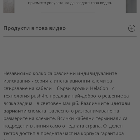
приемете услугата, за да гледате това видео.
Повече информация
Продукти в това видео
Приемане
powered by
Usercentrics Consent Management Platform
Независимо колко са различни индивидуалните
изисквания - серията инсталационни клеми за
свързване на кабели – бързи връзки HelaCon - с
технология push-in, предлага най-доброто решение за
всяка задача - в световен мащаб.
Различните цветови
варианти
спомагат за лесното разграничаване на
размерите на клемите. Всички кабелни терминали са
подредени в линия само от едната страна. Отделен
тестов достъп в предната част на корпуса гарантира