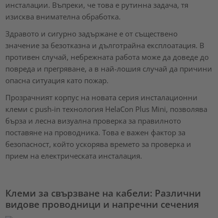
инсталации. Въпреки, че това е рутинна задача, тя
изисква внимателна обработка.
Здравото и сигурно задържане е от съществено
значение за безотказна и дълготрайна експлоатация. В
противен случай, небрежната работа може да доведе до
повреда и прегряване, а в най-лошия случай да причини
опасна ситуация като пожар.
Прозрачният корпус на новата серия инсталационни
клеми с push-in технология HelaCon Plus Mini, позволява
бърза и лесна визуална проверка за правилното
поставяне на проводника. Това е важен фактор за
безопасност, който ускорява времето за проверка и
прием на електрическата инсталация.
Клеми за свързване на кабели: Различни
видове проводници и напречни сечения