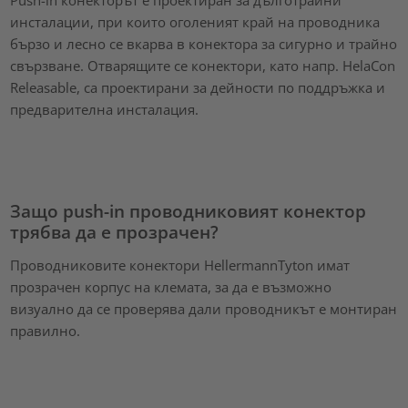
Push-in конекторът е проектиран за дълготрайни
инсталации, при които оголеният край на проводника
бързо и лесно се вкарва в конектора за сигурно и трайно
свързване. Отварящите се конектори, като напр. HelaCon
Releasable, са проектирани за дейности по поддръжка и
предварителна инсталация.
Защо push-in проводниковият конектор
трябва да е прозрачен?
Проводниковите конектори HellermannTyton имат
прозрачен корпус на клемата, за да е възможно
визуално да се проверява дали проводникът е монтиран
правилно.