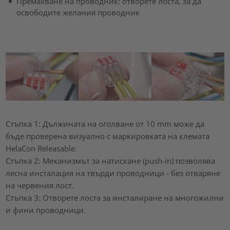
Премахване на проводник: отворете лоста, за да
освободите желания проводник
Стъпка 1: Дължината на оголване от 10 mm може да
бъде проверена визуално с маркировката на клемата
HelaCon Releasable.
Стъпка 2: Механизмът за натискане (push-in) позволява
лесна инсталация на твърди проводници - без отваряне
на червения лост.
Стъпка 3: Отворете лоста за инсталиране на многожилни
и фини проводници.