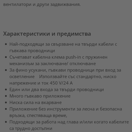
вентилатори и други задвижвания.
Характеристики и предимства
Най-подходящи за свързване на твърди кабели с
гъвкава проводници
Съчетават кабелна клема push-in с пружинен
механизъм за заключване/ отключване
За фино усукани, гъвкави проводници при вход за
осветление Използвайте със стандартно, ниско
напрежение и ток 450 V/24 A
Един или два входа за твърди проводници
Много гъвкаво приложение
Ниска сила на вкарване
Приложение без инструменти за лесна и безопасна
връзка, спестяваща време,
Подходящи за работа над глава и/или когато кабелите
са трудно достъпни