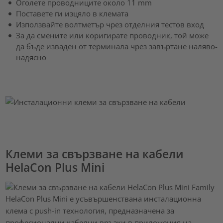
Оголете проводниците около 11 mm
Поставете ги изцяло в клемата
Използвайте волтметър чрез отделния тестов вход
За да смените или коригирате проводник, той може
да бъде изваден от терминала чрез завъртане наляво-
надясно
Клеми за свързване на кабели
HelaCon Plus Mini
HelaCon Plus Mini е усъвършенствана инсталационна
клема с push-in технология, предназначена за
професионални кабелни връзки в приложения на