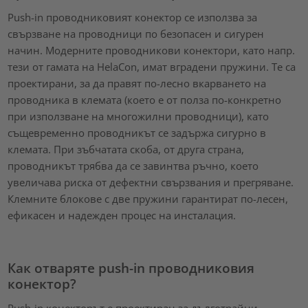
Push-in проводниковият конектор се използва за
свързване на проводници по безопасен и сигурен
начин. Модерните проводникови конектори, като напр.
тези от гамата на HelaCon, имат вградени пружини. Те са
проектирани, за да правят по-лесно вкарването на
проводника в клемата (което е от полза по-конкретно
при използване на многожилни проводници), като
същевременно проводникът се задържа сигурно в
клемата. При зъбчатата скоба, от друга страна,
проводникът трябва да се завинтва ръчно, което
увеличава риска от дефектни свързвания и прегряване.
Клемните блокове с две пружини гарантират по-лесен,
ефикасен и надежден процес на инсталация.
Как отваряте push-in проводниковия
конектор?