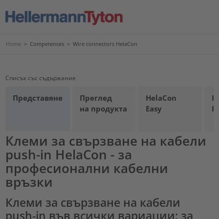
Home
>
Competences
>
Wire connectors HelaCon
Списък със съдържание
Представяне
Преглед
HelaCon
H
на продукта
Easy
P
Клеми за свързване на кабели
push-in HelaCon - за
професионални кабелни
връзки
Клеми за свързване на кабели
push-in във всички вариации: за