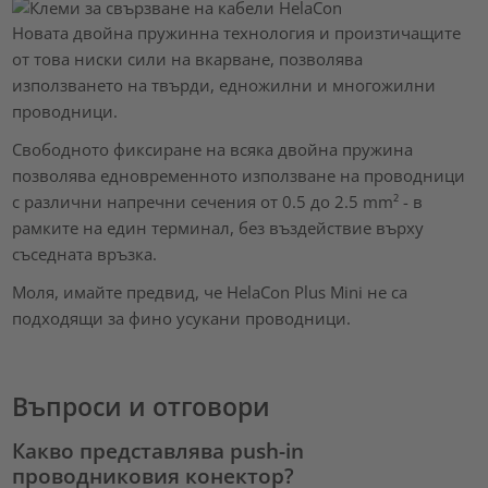
Новата двойна пружинна технология и произтичащите
от това ниски сили на вкарване, позволява
използването на твърди, едножилни и многожилни
проводници.
Свободното фиксиране на всяка двойна пружина
позволява едновременното използване на проводници
с различни напречни сечения от 0.5 до 2.5 mm² - в
рамките на един терминал, без въздействие върху
съседната връзка.
Моля, имайте предвид, че HelaCon Plus Mini не са
подходящи за фино усукани проводници.
Въпроси и отговори
Какво представлява push-in
проводниковия конектор?