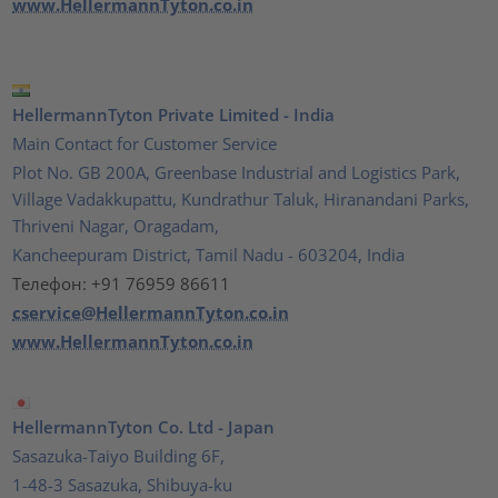
www.HellermannTyton.co.in
HellermannTyton Private Limited - India
Main Contact for Customer Service
Plot No. GB 200A, Greenbase Industrial and Logistics Park,
Village Vadakkupattu, Kundrathur Taluk, Hiranandani Parks,
Thriveni Nagar, Oragadam,
Kancheepuram District, Tamil Nadu - 603204, India
Телефон: +91 76959 86611
cservice@HellermannTyton.co.in
www.HellermannTyton.co.in
HellermannTyton Co. Ltd - Japan
Sasazuka-Taiyo Building 6F,
1-48-3 Sasazuka, Shibuya-ku