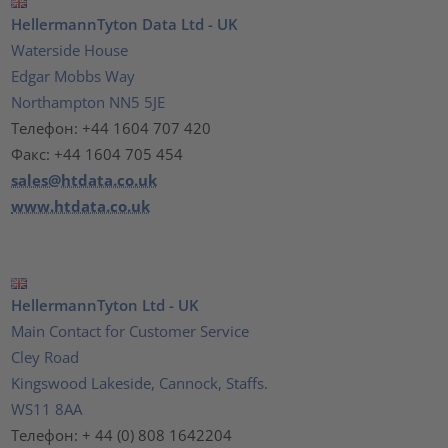
HellermannTyton Data Ltd - UK
Waterside House
Edgar Mobbs Way
Northampton NN5 5JE
Телефон: +44 1604 707 420
Факс: +44 1604 705 454
sales@htdata.co.uk
www.htdata.co.uk
HellermannTyton Ltd - UK
Main Contact for Customer Service
Cley Road
Kingswood Lakeside, Cannock, Staffs.
WS11 8AA
Телефон: + 44 (0) 808 1642204