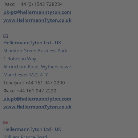
Факс: + 44 (0) 1543 728284
uk-pt@hellermanntyton.com
www.HellermannTyton.co.uk
HellermannTyton Ltd - UK
Sharston Green Business Park
1 Robeson Way
Altrincham Road, Wythenshawe
Manchester M22 4TY
Телефон: +44 161 947 2200
Факс: +44 161 947 2220
uk-pt@hellermanntyton.com
www.HellermannTyton.co.uk
HellermannTyton Ltd - UK
William Prance Road