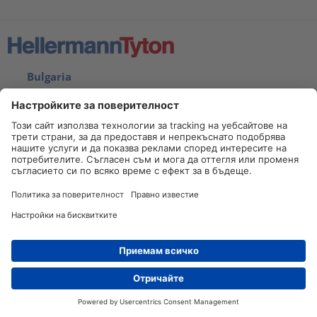
Bulgaria
Отпечатък
Карта на сайта
Декларация за поверителност
Дистрибутори
Контакт
Контакт