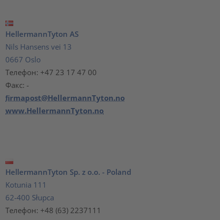
HellermannTyton AS
Nils Hansens vei 13
0667 Oslo
Телефон: +47 23 17 47 00
Факс: -
ﬁrmapost@HellermannTyton.no
www.HellermannTyton.no
HellermannTyton Sp. z o.o. - Poland
Kotunia 111
62-400 Słupca
Телефон: +48 (63) 2237111