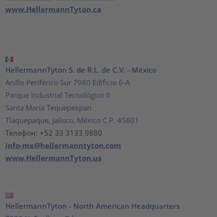
www.HellermannTyton.ca
HellermannTyton S. de R.L. de C.V. - México
Anillo Periférico Sur 7980 Edificio 6-A
Parque Industrial Tecnológico II
Santa María Tequepexpan
Tlaquepaque, Jalisco, México C.P. 45601
Телефон: +52 33 3133 9880
info-mx@hellermanntyton.com
www.HellermannTyton.us
HellermannTyton - North American Headquarters