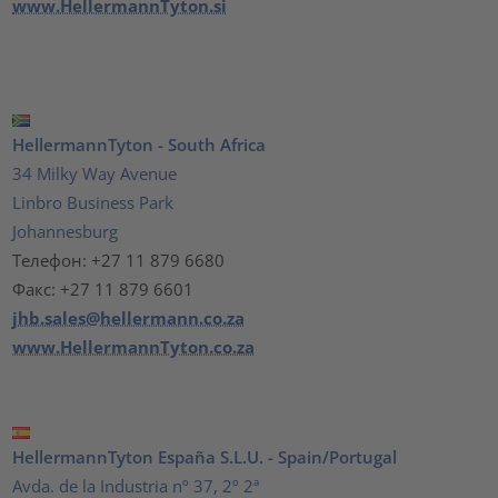
www.HellermannTyton.si
HellermannTyton - South Africa
34 Milky Way Avenue
Linbro Business Park
Johannesburg
Телефон: +27 11 879 6680
Факс: +27 11 879 6601
jhb.sales@hellermann.co.za
www.HellermannTyton.co.za
HellermannTyton España S.L.U. - Spain/Portugal
Avda. de la Industria nº 37, 2º 2ª