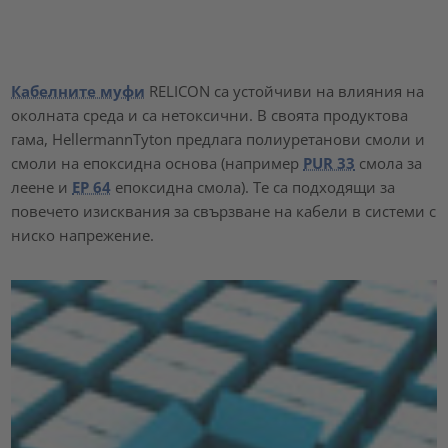
Приемане
powered by
Usercentrics Consent Management Platform
Кабелните муфи
RELICON са устойчиви на влияния на
околната среда и са нетоксични. В своята продуктова
гама, HellermannTyton предлага полиуретанови смоли и
смоли на епоксидна основа (например
PUR 33
смола за
леене и
EP 64
епоксидна смола). Те са подходящи за
повечето изисквания за свързване на кабели в системи с
ниско напрежение.