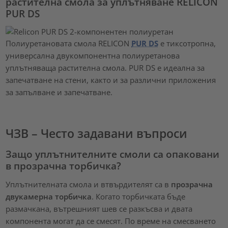
растителна смола за уплътняване RELICON
PUR DS
Полиуретановата смола RELICON
PUR DS
е тиксотропна,
универсална двукомпонентна полиуретанова
уплътняваща растителна смола. PUR DS е идеална за
запечатване на стени, както и за различни приложения
за запълване и запечатване.
ЧЗВ – Често задавани въпроси
Защо уплътнителните смоли са опаковани
в прозрачна торбичка?
Уплътнителната смола и втвърдителят са в
прозрачна
двукамерна торбичка
. Когато торбичката бъде
размачкана, вътрешният шев се разкъсва и двата
компонента могат да се смесят. По време на смесването