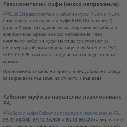
Разклонителни муфи (ниско напрежение)
Разклонителните кабелни муфи RELICON от серии
T-
Line
и
Y-Line
са подходящи за свързване на кабели в
електрически мрежи с ниско напрежение. Тези
комплекти кабелни муфи могат да се използват за
полимерни кабели и проводници, изработени от PVC,
XLPE, PE, EPR, както и за комунални разпределителни
мрежи.
Приложения: за кабелни връзки в индустриални сгради,
за захранване под земя, на открито и във вода.
Кабелни муфи за паралелно разклоняване
PA
PA-11 58/230
,
PA-12 75/300
и
PA-13 95/420
са директни и
разклонителни кабелни муфи за универсална употреба.