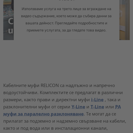
Използваме услуга на трето лице за вграждане на
видео съдържание, което може да събира данни за
вашата дейност. Прегледайте подробностите и
приемете услугата, за да гледате това видео.
Повече информация
Приемане
powered by
Usercentrics Consent Management Platform
Кабелните муфи RELICON са надлъжно и напречно
водоустойчиви. Комплектите се предлагат в различни
размери, както прави и директни муфи
i-Line
, така и
разклонителни муфи от серии
Y-Line
и
T-Line
или
PA
муфи за паралелно разклоняване
. Те могат да се
прилагат за подземно и надземно свързване на кабели,
както и под вода или в инсталационни канали,