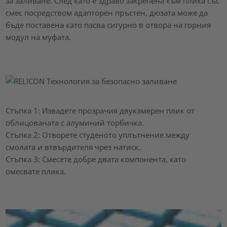
за заливане. След като е здраво закрепена към плика със
смес посредством адапторен пръстен, дюзата може да
бъде поставена като пасва сигурно в отвора на горния
модул на муфата.
Стъпка 1: Извадете прозрачия двукамерен плик от
облицованата с алуминий торбичка.
Стъпка 2: Отворете студеното уплътнение между
смолата и втвърдителя чрез натиск.
Стъпка 3: Смесете добре двата компонента, като
омесвате плика.