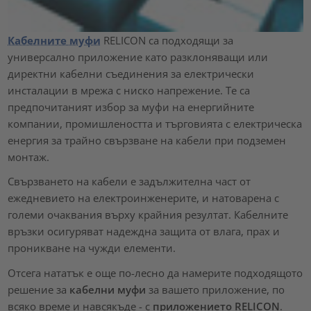
Кабелните муфи
RELICON са подходящи за
универсално приложение като разклоняващи или
директни кабелни съединения за електрически
инсталации в мрежа с ниско напрежение. Те са
предпочитаният избор за муфи на енергийните
компании, промишлеността и търговията с електрическа
енергия за трайно свързване на кабели при подземен
монтаж.
Свързването на кабели е задължителна част от
ежедневието на електроинженерите, и натоварена с
големи очаквания върху крайния резултат. Кабелните
връзки осигуряват надеждна защита от влага, прах и
проникване на чужди елементи.
Отсега нататък е още по-лесно да намерите подходящото
решение за
кабелни муфи
за вашето приложение, по
всяко време и навсякъде - с
приложението RELICON
.