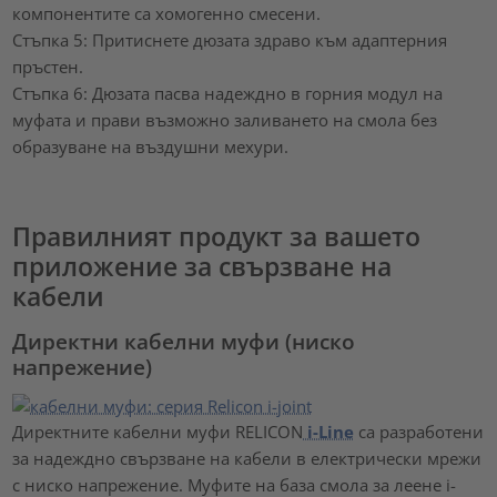
компонентите са хомогенно смесени.
Стъпка 5: Притиснете дюзата здраво към адаптерния
пръстен.
Стъпка 6: Дюзата пасва надеждно в горния модул на
муфата и прави възможно заливането на смола без
образуване на въздушни мехури.
Правилният продукт за вашето
приложение за свързване на
кабели
Директни кабелни муфи (ниско
напрежение)
Директните кабелни муфи RELICON
i-Line
са разработени
за надеждно свързване на кабели в електрически мрежи
с ниско напрежение. Муфите на база смола за леене i-