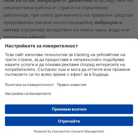
сили на опън, вибрации от движението
(вследствие на
некачествена работа от страна на строителни
работници, при която движението на превозни средства
предизвиква тресене на инсталацията),
вибрации и
натиск
(например вследствие на земни маси, вода или
теглото на кабела).
Механичната защита често осигурява и защита против
топлинно натоварване.
На какви стандарти отговарят
съединенията от уплътнителна смола на
HellermannTyton?
Съединенията от уплътнителна смола на
HellermannTyton са
тествани в съответствие с EN 50393
,
което отговаря на DIN VDE 0278-393. Стандартът EN
50393 включва следните процедури за изпитване:
Дистрибутори
Контакт
изпитване с променливо напрежение във въздуха