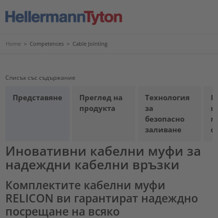
Home
>
Competences
>
Cable Jointing
Списък със съдържание
Представяне
Преглед на
Технология
К
продукта
за
к
безопасно
м
заливане
с
Иновативни кабелни муфи за
надеждни кабелни връзки
Комплектите кабелни муфи
RELICON ви гарантират надеждно
посрещане на всяко