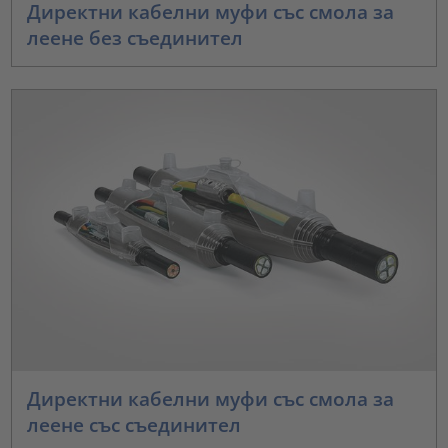
Директни кабелни муфи със смола за
леене без съединител
Директни кабелни муфи със смола за
леене със съединител