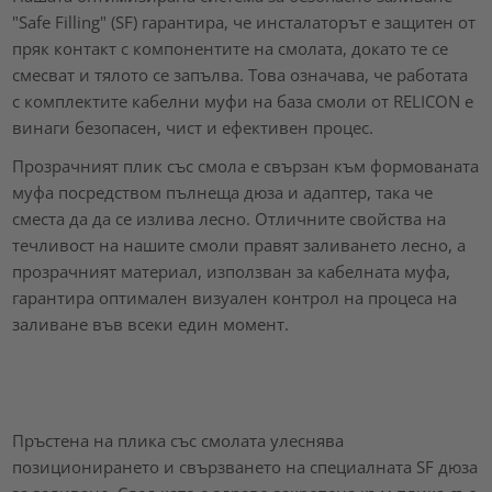
"Safe Filling" (SF) гарантира, че инсталаторът е защитен от
пряк контакт с компонентите на смолата, докато те се
смесват и тялото се запълва. Това означава, че работата
с комплектите кабелни муфи на база смоли от RELICON е
винаги безопасен, чист и ефективен процес.
Прозрачният плик със смола е свързан към формованата
муфа посредством пълнеща дюза и адаптер, така че
сместа да да се излива лесно. Отличните свойства на
течливост на нашите смоли правят заливането лесно, а
прозрачният материал, използван за кабелната муфа,
гарантира оптимален визуален контрол на процеса на
заливане във всеки един момент.
Пръстена на плика със смолата улеснява
позиционирането и свързването на специалната SF дюза