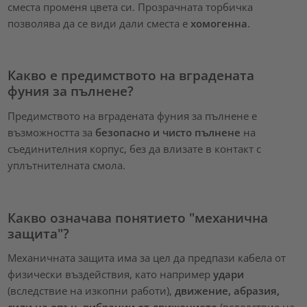
сместа променя цвета си. Прозрачната торбичка
позволява да се види дали сместа е
хомогенна
.
Какво е предимството на вградената
фуния за пълнене?
Предимството на вградената фуния за пълнене е
възможността за
безопасно и чисто пълнене
на
съединителния корпус, без да влизате в контакт с
уплътнителната смола.
Какво означава понятието "механична
защита"?
Механичната защита има за цел да предпази кабела от
физически въздействия, като например
удари
(вследствие на изкопни работи),
движение, абразия,