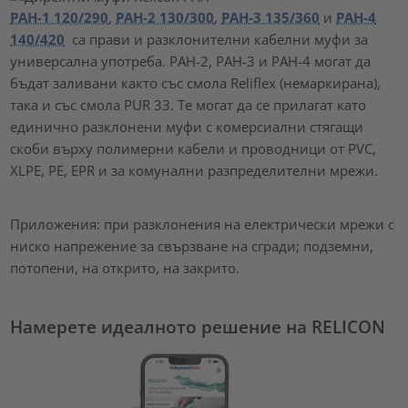
PAH-1 120/290
,
PAH-2 130/300
,
PAH-3 135/360
и
PAH-4
140/420
са прави и разклонителни кабелни муфи за
универсална употреба. PAH-2, PAH-3 и PAH-4 могат да
бъдат заливани както със смола Reliflex (немаркирана),
така и със смола PUR 33. Те могат да се прилагат като
единично разклонени муфи с комерсиални стягащи
скоби върху полимерни кабели и проводници от PVC,
XLPE, PE, EPR и за комунални разпределителни мрежи.
Приложения: при разклонения на електрически мрежи с
ниско напрежение за свързване на сгради; подземни,
потопени, на открито, на закрито.
Намерете идеалното решение на RELICON