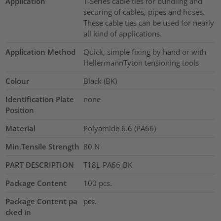
Application
T-Series cable ties for bundling and
securing of cables, pipes and hoses.
These cable ties can be used for nearly
all kind of applications.
Application Method
Quick, simple fixing by hand or with
HellermannTyton tensioning tools
Colour
Black (BK)
Identification Plate
none
Position
Material
Polyamide 6.6 (PA66)
Min.Tensile Strength
80
N
PART DESCRIPTION
T18L-PA66-BK
Package Content
100
pcs.
Package Content pa
pcs.
cked in