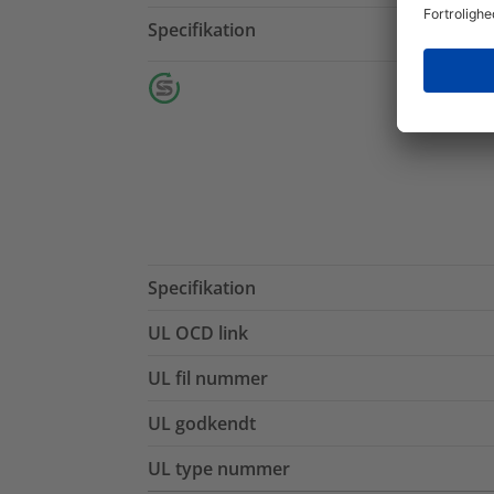
Specifikation
Specifikation
UL OCD link
UL fil nummer
UL godkendt
UL type nummer