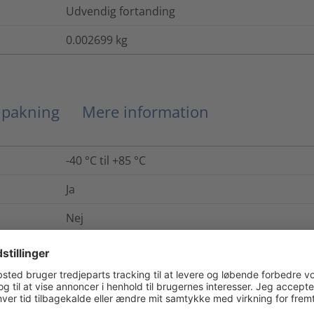
Udvendig fortanding
0.002699
kg
g pakning
Mere information
-40 °C til +85 °C
Ja
Nej
Iht. UL94 V2
Ja
Ja