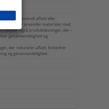
det fra genanvendt affald eller
e kilder eller anvender materialer med
n tilbyder også produktløsninger, der –
tøtter genanvendelighed og
ger, der reducerer affald, forbedrer
nbrug og genanvendelighed.