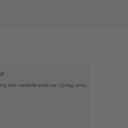
er
føring eller væskeførende rør: Opdag vores