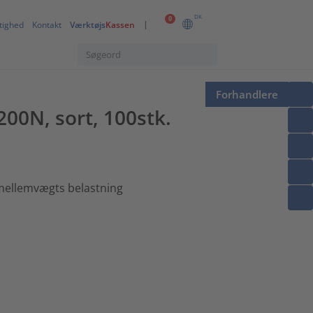
DK
0
tighed
Kontakt
Værktøjs
Kassen
Forhandlere
00N, sort, 100stk.
 mellemvægts belastning