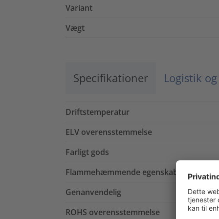
Variant
Vægt
Specifikationer
Logistik o
Driftstemperatur
ELV overensstemmelse
Farligt gods
Flammehæmmende egenskab
Genanvendelig
ROHS overensstemmelse