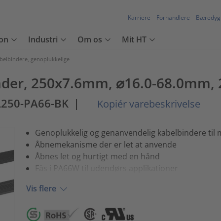
Karriere
Forhandlere
Bæredyg
on
Industri
Om os
Mit HT
belbindere, genoplukkelige
der, 250x7.6mm, ⌀16.0-68.0mm, 2
L250-PA66-BK
|
Kopiér varebeskrivelse
Genoplukkelig og genanvendelig kabelbindere til
Åbnemekanisme der er let at anvende
Åbnes let og hurtigt med en hånd
Fås i PA66W til udendørs applikationer
Vis flere