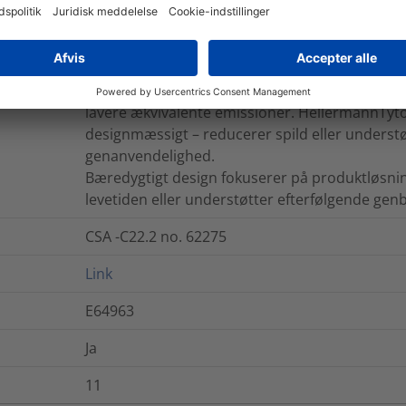
Kildeprodukter er fremstillet med plast genvun
havmiljøer, afledt af vedvarende plantebasered
lavere ækvivalente emissioner. HellermannTyto
designmæssigt – reducerer spild eller unders
genanvendelighed.
Bæredygtigt design fokuserer på produktløsnin
levetiden eller understøtter efterfølgende ge
CSA -C22.2 no. 62275
Link
E64963
Ja
11