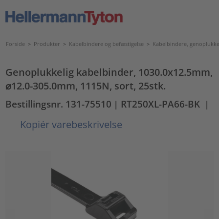
Forside
>
Produkter
>
Kabelbindere og befæstigelse
>
Kabelbindere, genoplukke
Genoplukkelig kabelbinder, 1030.0x12.5mm,
⌀12.0-305.0mm, 1115N, sort, 25stk.
Bestillingsnr. 131-75510
| RT250XL-PA66-BK
|
Kopiér varebeskrivelse