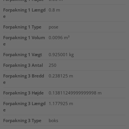
Forpakning 1 Længd
0.8
m
e
Forpakning 1 Type
pose
Forpakning 1 Volum
0.0096
m³
e
Forpakning 1 Vægt
0.925001
kg
Forpakning 3 Antal
250
Forpakning 3 Bredd
0.238125
m
e
Forpakning 3 Højde
0.13811249999999998
m
Forpakning 3 Længd
1.177925
m
e
Forpakning 3 Type
boks