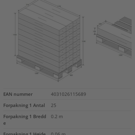
EAN nummer
4031026115689
Forpakning 1 Antal
25
Forpakning 1 Bredd
0.2
m
e
Forpakning 1 Højde
0.06
m