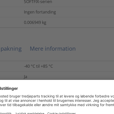
SOFTFIX-serien
Ingen fortanding
0.006949
kg
g pakning
Mere information
-40 °C til +85 °C
Ja
Nej
Iht. UL94 HB
Ja