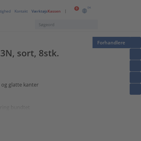
DK
0
tighed
Kontakt
Værktøjs
Kassen
Forhandlere
N, sort, 8stk.
 og glatte kanter
mkring bundtet