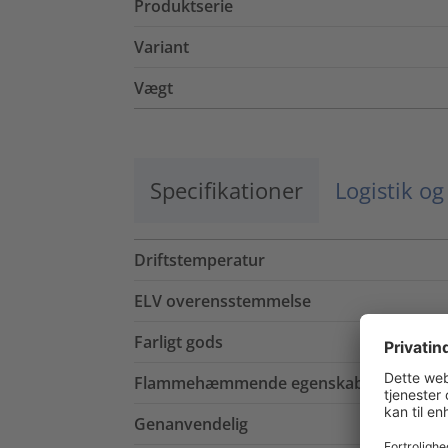
Produktserie
Variant
Vægt
Specifikationer
Logistik o
Driftstemperatur
ELV overensstemmelse
Farligt gods
Flammehæmmende egenskab
Genanvendelig