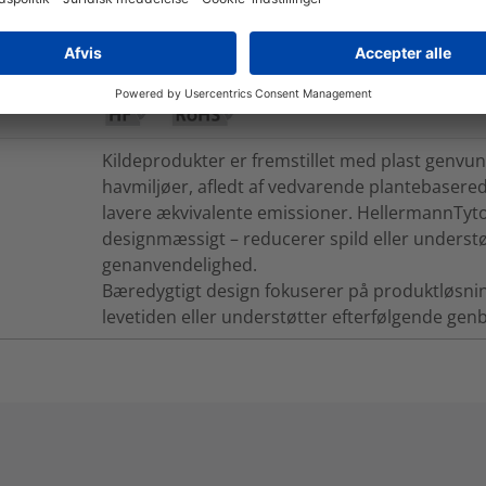
Ja
Ja
Kildeprodukter er fremstillet med plast genvun
havmiljøer, afledt af vedvarende plantebasered
lavere ækvivalente emissioner. HellermannTyto
designmæssigt – reducerer spild eller unders
genanvendelighed.
Bæredygtigt design fokuserer på produktløsnin
levetiden eller understøtter efterfølgende ge