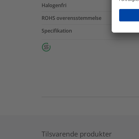
Halogenfri
ROHS overensstemmelse
Specifikation
Tilsvarende produkter