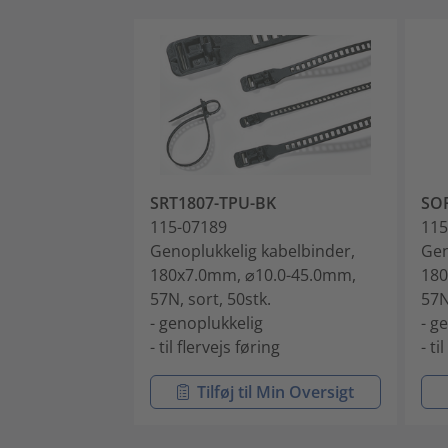
SRT1807-TPU-BK
SOF
115-07189
115
Genoplukkelig kabelbinder,
Gen
180x7.0mm, ⌀10.0-45.0mm,
180
57N, sort, 50stk.
57N
- genoplukkelig
- g
- til flervejs føring
- ti
Tilføj til Min Oversigt