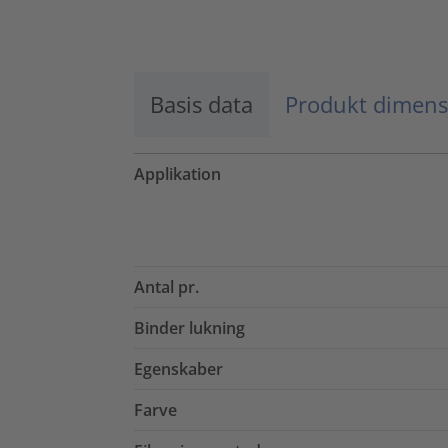
Accepter
powered by
Usercentrics Consent
Management Platform
Basis data
Produkt dimens
Applikation
Antal pr.
Binder lukning
Egenskaber
Farve