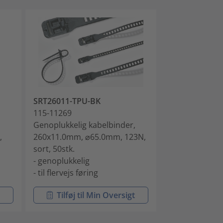
SRT26011-TPU-BK
SOFTFIX L-TP
115-11269
115-11350
,
Genoplukkelig kabelbinder,
Genoplukkelig
,
260x11.0mm, ⌀65.0mm, 123N,
340x11.0mm, 
sort, 50stk.
sort, 6stk.
- genoplukkelig
- genoplukkeli
- til flervejs føring
- til flervejs fø
t
Tilføj til Min Oversigt
Tilføj ti