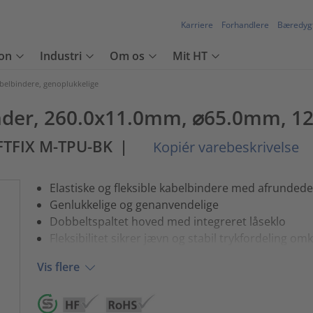
Karriere
Forhandlere
Bæredyg
on
Industri
Om os
Mit HT
belbindere, genoplukkelige
der, 260.0x11.0mm, ⌀65.0mm, 123
FTFIX M-TPU-BK
|
Kopiér varebeskrivelse
Elastiske og fleksible kabelbindere med afrundede
Genlukkelige og genanvendelige
Dobbeltspaltet hoved med integreret låseklo
Fleksibilitet sikrer jævn og stabil trykfordeling o
Vis flere