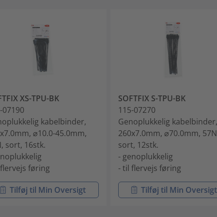
TFIX XS-TPU-BK
SOFTFIX S-TPU-BK
-07190
115-07270
oplukkelig kabelbinder,
Genoplukkelig kabelbinder
x7.0mm, ⌀10.0-45.0mm,
260x7.0mm, ⌀70.0mm, 57N
, sort, 16stk.
sort, 12stk.
enoplukkelig
- genoplukkelig
l flervejs føring
- til flervejs føring
Tilføj til Min Oversigt
Tilføj til Min Oversig