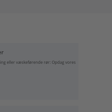
er
føring eller væskeførende rør: Opdag vores