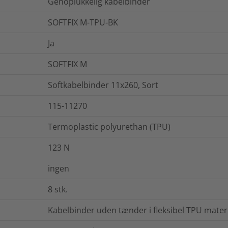
Genoplukkelig kabelbinder
SOFTFIX M-TPU-BK
Ja
SOFTFIX M
Softkabelbinder 11x260, Sort
115-11270
Termoplastic polyurethan (TPU)
123
N
ingen
8
stk.
Kabelbinder uden tænder i fleksibel TPU mater