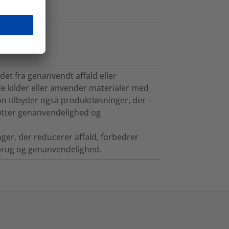
det fra genanvendt affald eller
e kilder eller anvender materialer med
n tilbyder også produktløsninger, der –
tøtter genanvendelighed og
ger, der reducerer affald, forbedrer
nbrug og genanvendelighed.