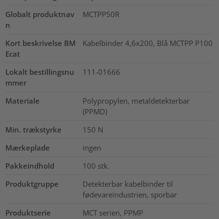
Globalt produktnav
MCTPP50R
n
Kort beskrivelse BM
Kabelbinder 4,6x200, Blå MCTPP P100
Ecat
Lokalt bestillingsnu
111-01666
mmer
Materiale
Polypropylen, metaldetekterbar
(PPMD)
Min. trækstyrke
150
N
Mærkeplade
ingen
Pakkeindhold
100
stk.
Produktgruppe
Detekterbar kabelbinder til
fødevareindustrien, sporbar
Produktserie
MCT serien, PPMP