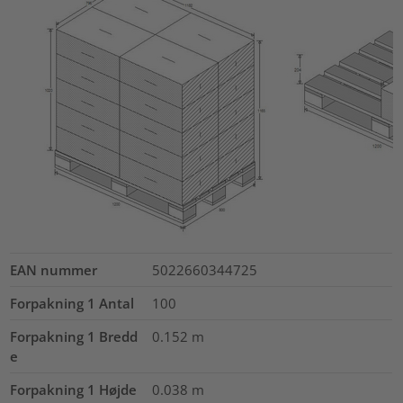
EAN nummer
5022660344725
Forpakning 1 Antal
100
Forpakning 1 Bredd
0.152
m
e
Forpakning 1 Højde
0.038
m