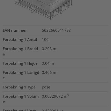
EAN nummer
5022660011788
Forpakning 1 Antal
100
Forpakning 1 Bredd
0.203
m
e
Forpakning 1 Højde
0.04
m
Forpakning 1 Længd
0.406
m
e
Forpakning 1 Type
pose
Forpakning 1 Volum
0.00329672
m³
e
Forpakning 1 Vægt
0.420001
kg