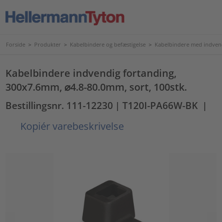
Forside
>
Produkter
>
Kabelbindere og befæstigelse
>
Kabelbindere med indven
Kabelbindere indvendig fortanding,
300x7.6mm, ⌀4.8-80.0mm, sort, 100stk.
Bestillingsnr. 111-12230
| T120I-PA66W-BK
|
Kopiér varebeskrivelse