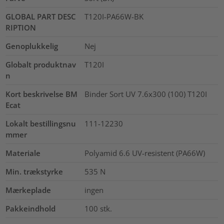
GLOBAL PART DESC
T120I-PA66W-BK
RIPTION
Genoplukkelig
Nej
Globalt produktnav
T120I
n
Kort beskrivelse BM
Binder Sort UV 7.6x300 (100) T120I
Ecat
Lokalt bestillingsnu
111-12230
mmer
Materiale
Polyamid 6.6 UV-resistent (PA66W)
Min. trækstyrke
535
N
Mærkeplade
ingen
Pakkeindhold
100
stk.