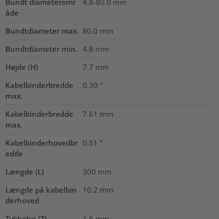
Bundt diameteromr
4.8-80.0
mm
åde
Bundtdiameter max.
80.0
mm
Bundtdiameter min.
4.8
mm
Højde (H)
7.7
mm
Kabelbinderbredde
0.30
"
max.
Kabelbinderbredde
7.61
mm
max.
Kabelbinderhovedbr
0.51
"
edde
Længde (L)
300
mm
Længde på kabelbin
10.2
mm
derhoved
Tykkelse (T)
1.6
mm