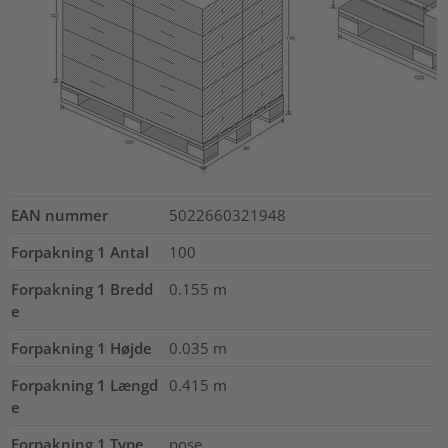
EAN nummer
5022660321948
Forpakning 1 Antal
100
Forpakning 1 Bredd
0.155
m
e
Forpakning 1 Højde
0.035
m
Forpakning 1 Længd
0.415
m
e
Forpakning 1 Type
pose