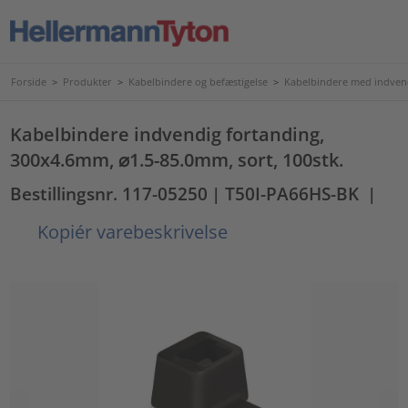
Forside
>
Produkter
>
Kabelbindere og befæstigelse
>
Kabelbindere med indven
Kabelbindere indvendig fortanding,
300x4.6mm, ⌀1.5-85.0mm, sort, 100stk.
Bestillingsnr. 117-05250
| T50I-PA66HS-BK
|
Kopiér varebeskrivelse