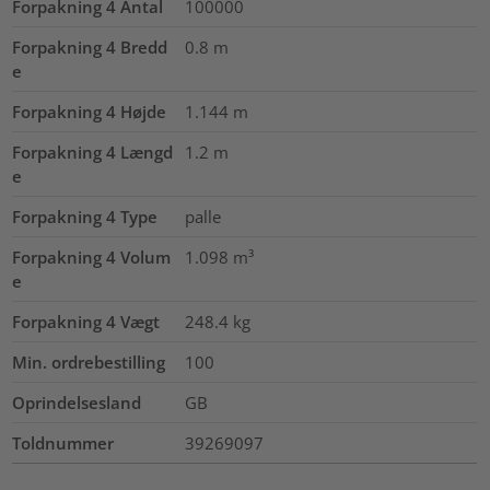
Forpakning 4 Antal
100000
Forpakning 4 Bredd
0.8
m
e
Forpakning 4 Højde
1.144
m
Forpakning 4 Længd
1.2
m
e
Forpakning 4 Type
palle
Forpakning 4 Volum
1.098
m³
e
Forpakning 4 Vægt
248.4
kg
Min. ordrebestilling
100
Oprindelsesland
GB
Toldnummer
39269097