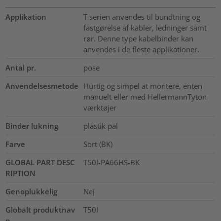
Applikation
T serien anvendes til bundtning og
fastgørelse af kabler, ledninger samt
rør. Denne type kabelbinder kan
anvendes i de fleste applikationer.
Antal pr.
pose
Anvendelsesmetode
Hurtig og simpel at montere, enten
manuelt eller med HellermannTyton
værktøjer
Binder lukning
plastik pal
Farve
Sort (BK)
GLOBAL PART DESC
T50I-PA66HS-BK
RIPTION
Genoplukkelig
Nej
Globalt produktnav
T50I
n