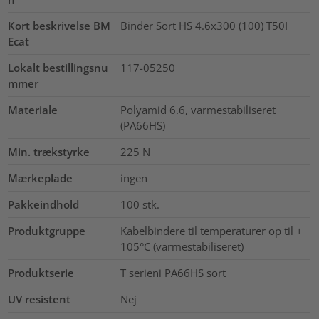
Kort beskrivelse BM
Binder Sort HS 4.6x300 (100) T50I
Ecat
Lokalt bestillingsnu
117-05250
mmer
Materiale
Polyamid 6.6, varmestabiliseret
(PA66HS)
Min. trækstyrke
225
N
Mærkeplade
ingen
Pakkeindhold
100
stk.
Produktgruppe
Kabelbindere til temperaturer op til +
105°C (varmestabiliseret)
Produktserie
T serieni PA66HS sort
UV resistent
Nej