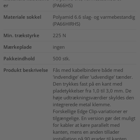
er
(PA66HS)
Materiale sokkel
Polyamid 6.6 slag- og varmebestandig
(PA66HIRHS)
Min. trækstyrke
225
N
Mærkeplade
ingen
Pakkeindhold
500
stk.
Produkt beskrivelse
Fås med kabelbindere både med
'indvendige' eller 'udvendige' tænder.
Den trykkes fast på en kant med
pladetykkelser fra 1,0 til 3,0 mm. De
høje udtrækningsværdier skyldes den
integrerede metal klemme.
Forskellige Edge Clip-variationer er
tilgængelige. En version gør det muligt
for kabler at køre parallelt med
kanten, mens en anden tillader
installation på 90 grader til kanten.