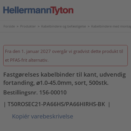
Forside
>
Produkter
>
Kabelbindere og befæstigelse
>
Kabelbindere med montag
Fra den 1. januar 2027 overgår vi gradvist dette produkt til
et PFAS-frit alternativ.
Fastgørelses kabelbinder til kant, udvendig
fortanding, ⌀1.0-45.0mm, sort, 500stk.
Bestillingsnr. 156-00010
| T50ROSEC21-PA66HS/PA66HIRHS-BK
|
Kopiér varebeskrivelse