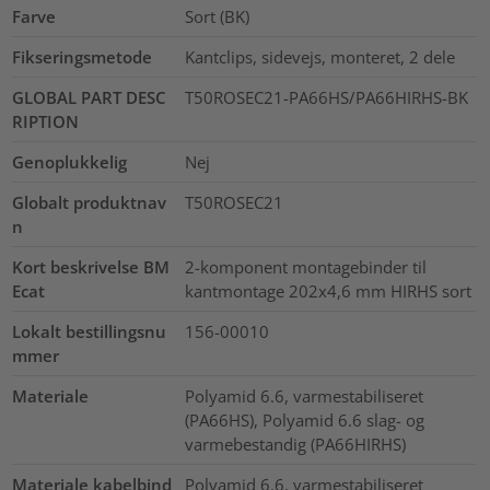
Farve
Sort (BK)
Fikseringsmetode
Kantclips, sidevejs, monteret, 2 dele
GLOBAL PART DESC
T50ROSEC21-PA66HS/PA66HIRHS-BK
RIPTION
Genoplukkelig
Nej
Globalt produktnav
T50ROSEC21
n
Kort beskrivelse BM
2-komponent montagebinder til
Ecat
kantmontage 202x4,6 mm HIRHS sort
Lokalt bestillingsnu
156-00010
mmer
Materiale
Polyamid 6.6, varmestabiliseret
(PA66HS), Polyamid 6.6 slag- og
varmebestandig (PA66HIRHS)
Materiale kabelbind
Polyamid 6.6, varmestabiliseret