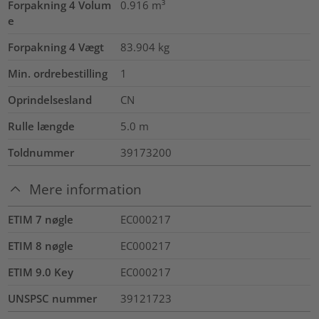
Forpakning 4 Volum
0.916
m³
e
Forpakning 4 Vægt
83.904
kg
Min. ordrebestilling
1
Oprindelsesland
CN
Rulle længde
5.0
m
Toldnummer
39173200
Mere information
ETIM 7 nøgle
EC000217
ETIM 8 nøgle
EC000217
ETIM 9.0 Key
EC000217
UNSPSC nummer
39121723