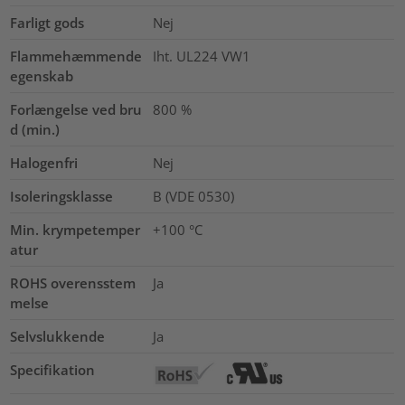
Farligt gods
Nej
Flammehæmmende
Iht. UL224 VW1
egenskab
Forlængelse ved bru
800
%
d (min.)
Halogenfri
Nej
Isoleringsklasse
B (VDE 0530)
Min. krympetemper
+100 °C
atur
ROHS overensstem
Ja
melse
Selvslukkende
Ja
Specifikation