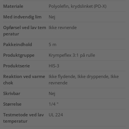
Materiale
Polyolefin, krydslinket (PO-X)
Med indvendig lim
Nej
Opførsel ved lav tem
Ikke revnende
peratur
Pakkeindhold
5
m
Produktgruppe
Krympeflex 3:1 på rulle
Produktserie
HIS-3
Reaktion ved varme
Ikke flydende, Ikke dryppende, Ikke
chok
revnende
Skrivbar
Nej
Størrelse
1/4
"
Testmetode ved lav
UL 224
temperatur