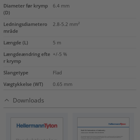
Diameter før krymp
6.4
mm
(D)
Ledningsdiametero
2.8-5.2
mm²
mråde
Længde (L)
5
m
Længdeændring efte
+/-5 %
r krymp
Slangetype
Flad
Vægtykkelse (WT)
0.65
mm
Downloads