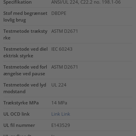
Specifikation
ANSI/UL 224, C22.2 no. 198.1-06
Stof med begrænset
DBDPE
lovlig brug
Testmetode træksty
ASTM D2671
rke
Testmetode ved diel
IEC 60243
ektrisk styrke
Testmetode ved forl
ASTM D2671
ængelse ved pause
Testmetode ved lyd
UL 224
modstand
Trækstyrke MPa
14
MPa
UL OCD link
Link
Link
UL fil nummer
E143529