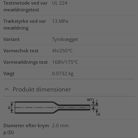
Testmetode ved var
UL 224
meældningstest
Trækstyrke ved var
13
MPa
meældning
Variant
Tyndvægget
Varmechok test
4h/250°C
Varmeældnings test
168h/175°C
Vægt
0.0732
kg
Produkt dimensioner
Diameter efter krym
2.0
mm
p (D)