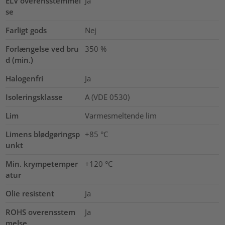
ELV overensstemmel
Ja
se
Farligt gods
Nej
Forlængelse ved bru
350
%
d (min.)
Halogenfri
Ja
Isoleringsklasse
A (VDE 0530)
Lim
Varmesmeltende lim
Limens blødgøringsp
+85 °C
unkt
Min. krympetemper
+120 °C
atur
Olie resistent
Ja
ROHS overensstem
Ja
melse