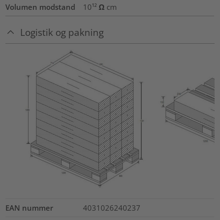
Volumen modstand
10¹² Ω cm
Logistik og pakning
EAN nummer
4031026240237