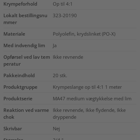
Krympeforhold
Op til 4:1
Lokalt bestillingsnu
323-20190
mmer
Materiale
Polyolefin, krydslinket (PO-X)
Med indvendig lim
Ja
Opførsel ved lav tem
Ikke revnende
peratur
Pakkeindhold
20
stk.
Produktgruppe
Krympeslange op til 4:1 1 meter
Produktserie
MA47 medium vægtykkelse med lim
Reaktion ved varme
Ikke revnende, Ikke flydende, Ikke
chok
dryppende
Skrivbar
Nej
Størrelse
3/4
"