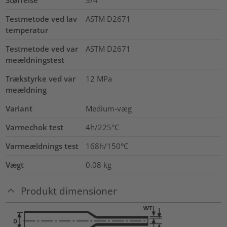
Testmetode ved lav
ASTM D2671
temperatur
Testmetode ved var
ASTM D2671
meældningstest
Trækstyrke ved var
12
MPa
meældning
Variant
Medium-væg
Varmechok test
4h/225°C
Varmeældnings test
168h/150°C
Vægt
0.08
kg
Produkt dimensioner