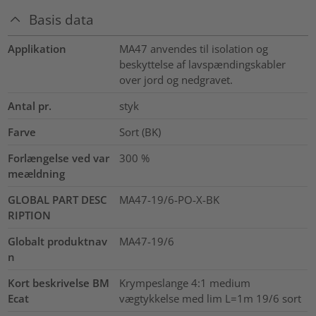
Basis data
Applikation
MA47 anvendes til isolation og
beskyttelse af lavspændingskabler
over jord og nedgravet.
Antal pr.
styk
Farve
Sort (BK)
Forlængelse ved var
300
%
meældning
GLOBAL PART DESC
MA47-19/6-PO-X-BK
RIPTION
Globalt produktnav
MA47-19/6
n
Kort beskrivelse BM
Krympeslange 4:1 medium
Ecat
vægtykkelse med lim L=1m 19/6 sort