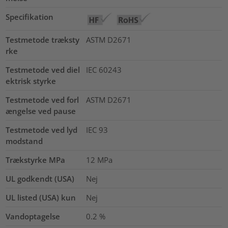
Specifikation
Testmetode træksty
ASTM D2671
rke
Testmetode ved diel
IEC 60243
ektrisk styrke
Testmetode ved forl
ASTM D2671
ængelse ved pause
Testmetode ved lyd
IEC 93
modstand
Trækstyrke MPa
12
MPa
UL godkendt (USA)
Nej
UL listed (USA) kun
Nej
Vandoptagelse
0.2
%