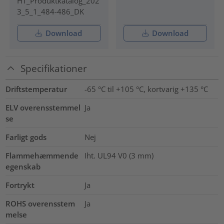
HT_Produktkatalog_202
3_5_1_484-486_DK
Download
Download
Specifikationer
Driftstemperatur
-65 °C til +105 °C, kortvarig +135 °C
ELV overensstemmel
Ja
se
Farligt gods
Nej
Flammehæmmende
Iht. UL94 V0 (3 mm)
egenskab
Fortrykt
Ja
ROHS overensstem
Ja
melse