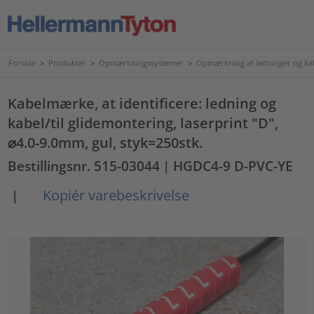
Forside
>
Produkter
>
Opmærkningssystemer
>
Opmærkning af ledninger og ka
Kabelmærke, at identificere: ledning og
kabel/til glidemontering, laserprint "D",
⌀4.0-9.0mm, gul, styk=250stk.
Bestillingsnr. 515-03044
| HGDC4-9 D-PVC-YE
Kopiér varebeskrivelse
|