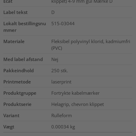
Ecat
klippet) 4-9 mm gul Mærke D
Label tekst
D
Lokalt bestillingsnu
515-03044
mmer
Materiale
Fleksibel polyvinyl klorid, kadmiumfri
(PVC)
Med label afstand
Nej
Pakkeindhold
250
stk.
Printmetode
laserprint
Produktgruppe
Fortrykte kabelmærker
Produktserie
Helagrip, chevron klippet
Variant
Rulleform
Vægt
0.00034
kg