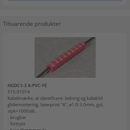
Tilsvarende produkter
HGDC1-3 A-PVC-YE
515-01014
Kabelmærke, at identificere: ledning og kabel/til
glidemontering, laserprint "A", ⌀1.0-3.0mm, gul,
styk=1000stk.
- brugbar
- fortrykt