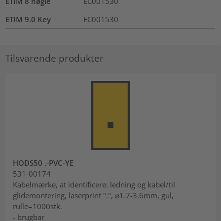
ETIM 8 nøgle
EC001530
ETIM 9.0 Key
EC001530
Tilsvarende produkter
HODS50 .-PVC-YE
531-00174
Kabelmærke, at identificere: ledning og kabel/til
glidemontering, laserprint ".", ⌀1.7-3.6mm, gul,
rulle=1000stk.
- brugbar