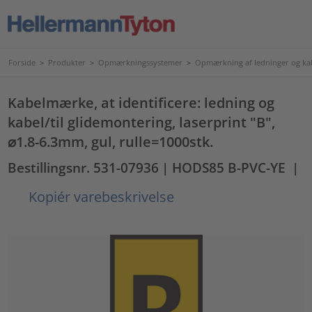
Forside
>
Produkter
>
Opmærkningssystemer
>
Opmærkning af ledninger og ka
Kabelmærke, at identificere: ledning og
kabel/til glidemontering, laserprint "B",
⌀1.8-6.3mm, gul, rulle=1000stk.
Bestillingsnr. 531-07936
| HODS85 B-PVC-YE
|
Kopiér varebeskrivelse