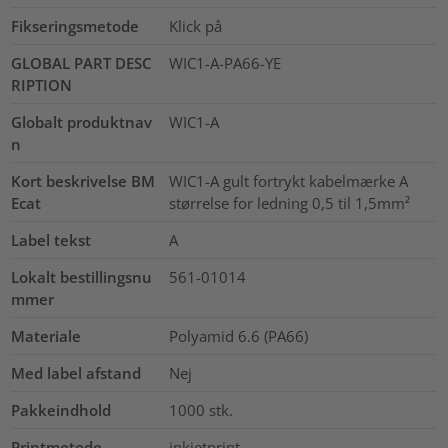
Fikseringsmetode
Klick på
GLOBAL PART DESC
WIC1-A-PA66-YE
RIPTION
Globalt produktnav
WIC1-A
n
Kort beskrivelse BM
WIC1-A gult fortrykt kabelmærke A
Ecat
størrelse for ledning 0,5 til 1,5mm²
Label tekst
A
Lokalt bestillingsnu
561-01014
mmer
Materiale
Polyamid 6.6 (PA66)
Med label afstand
Nej
Pakkeindhold
1000
stk.
Printmetode
inkjetprint