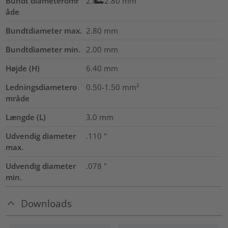
Bundt diameteromr
2.00-2.80
mm
åde
Bundtdiameter max.
2.80
mm
Bundtdiameter min.
2.00
mm
Højde (H)
6.40
mm
Ledningsdiametero
0.50-1.50
mm²
mråde
Længde (L)
3.0
mm
Udvendig diameter
.110
"
max.
Udvendig diameter
.078
"
min.
Downloads