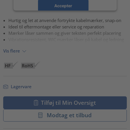
Accepter
powered by
Usercentrics Consent Management Platform
Hurtig og let at anvende fortrykte kabelmærker, snap-on
Ideel til eftermontage eller service og reparation
Mærker låser sammen og giver teksten perfekt placering
Vibrationsresistent, WIC mærker låser på kabel og ledning
Vis flere
Lagervare
Tilføj til Min Oversigt
Modtag et tilbud