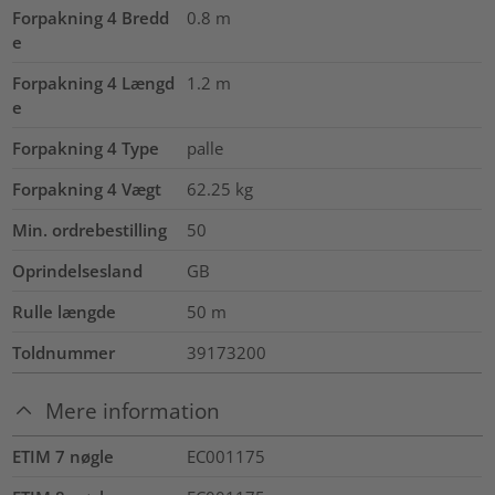
Forpakning 4 Bredd
0.8
m
e
Forpakning 4 Længd
1.2
m
e
Forpakning 4 Type
palle
Forpakning 4 Vægt
62.25
kg
Min. ordrebestilling
50
Oprindelsesland
GB
Rulle længde
50
m
Toldnummer
39173200
Mere information
ETIM 7 nøgle
EC001175