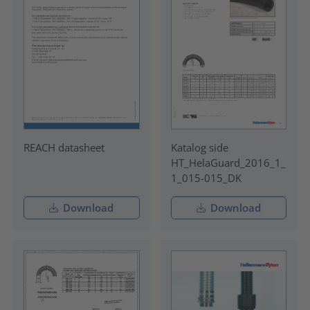
REACH datasheet
Katalog side
HT_HelaGuard_2016_1_
1_015-015_DK
Download
Download