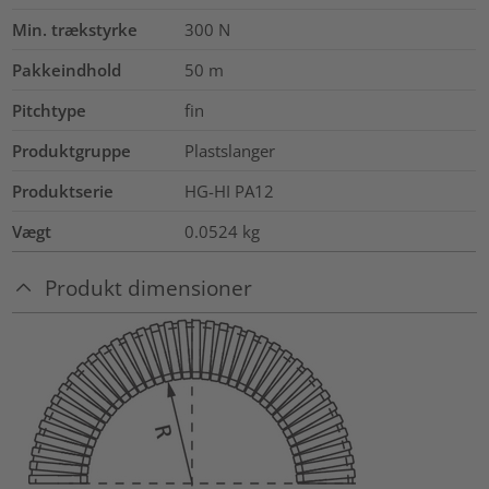
Min. trækstyrke
300
N
Pakkeindhold
50
m
Pitchtype
fin
Produktgruppe
Plastslanger
Produktserie
HG-HI PA12
Vægt
0.0524
kg
Produkt dimensioner