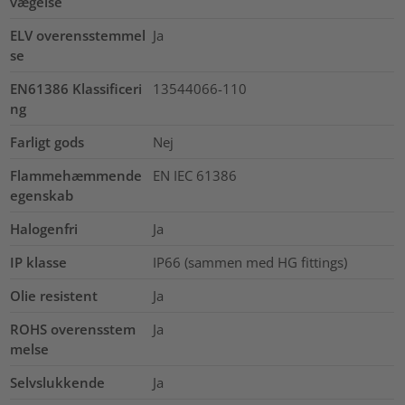
vægelse
ELV overensstemmel
Ja
se
EN61386 Klassificeri
13544066-110
ng
Farligt gods
Nej
Flammehæmmende
EN IEC 61386
egenskab
Halogenfri
Ja
IP klasse
IP66 (sammen med HG fittings)
Olie resistent
Ja
ROHS overensstem
Ja
melse
Selvslukkende
Ja