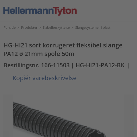
Forside
>
Produkter
>
Kabelbeskyttelse
>
Slangesystemer i plast
HG-HI21 sort korrugeret fleksibel slange
PA12 ø 21mm spole 50m
Bestillingsnr. 166-11503
| HG-HI21-PA12-BK
|
Kopiér varebeskrivelse