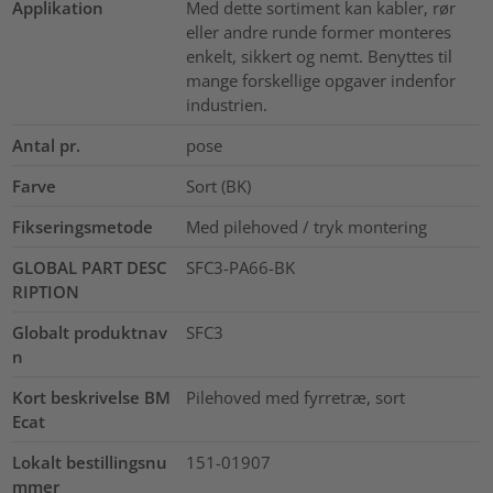
Applikation
Med dette sortiment kan kabler, rør
eller andre runde former monteres
enkelt, sikkert og nemt. Benyttes til
mange forskellige opgaver indenfor
industrien.
Antal pr.
pose
Farve
Sort (BK)
Fikseringsmetode
Med pilehoved / tryk montering
GLOBAL PART DESC
SFC3-PA66-BK
RIPTION
Globalt produktnav
SFC3
n
Kort beskrivelse BM
Pilehoved med fyrretræ, sort
Ecat
Lokalt bestillingsnu
151-01907
mmer