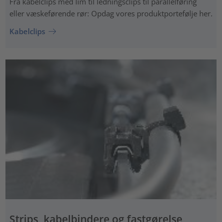
Fra kabelclips med lim til ledningsclips til parallelføring
eller væskeførende rør: Opdag vores produktportefølje her.
Kabelclips
Strips, kabelbindere og fastgørelse