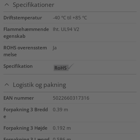
Specifikationer
Driftstemperatur
-40 °C til +85 °C
Flammehæmmende
Iht. UL94 V2
egenskab
ROHS overensstem
Ja
melse
Specifikation
Logistik og pakning
EAN nummer
5022660317316
Forpakning 3 Bredd
0.39
m
e
Forpakning 3 Højde
0.192
m
Forpakning 3 Længd
0.586
m