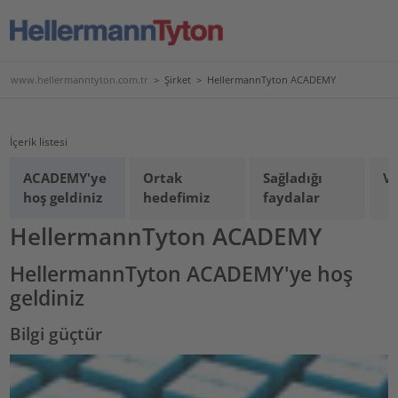
www.hellermanntyton.com.tr
>
Şirket
>
HellermannTyton ACADEMY
İçerik listesi
ACADEMY'ye
Ortak
Sağladığı
Vi
hoş geldiniz
hedefimiz
faydalar
HellermannTyton ACADEMY
HellermannTyton ACADEMY'ye hoş
geldiniz
Bilgi güçtür