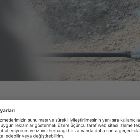
 teknolojisine sahip kablo ek mufu
venilir reçine dökme işlemi.
Optimize edilmiş "
montajcının karıştı