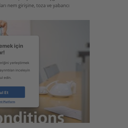
arı nem girişine, toza ve yabancı
emek için
ar!
eriğini yerleştirmek
yrıntıları inceleyin
ul edin.
ul Et
t Platform