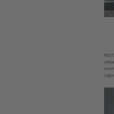
RELI
yelpa
sunma
uygu