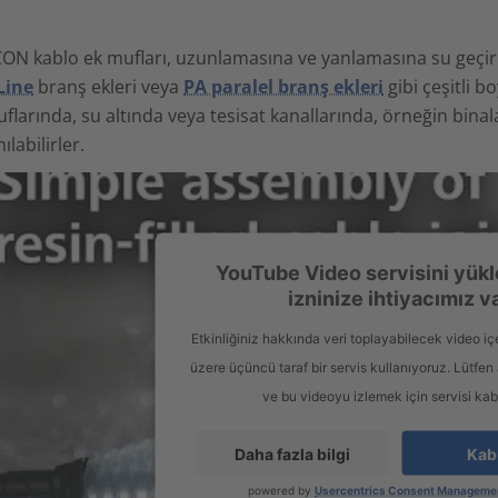
ON kablo ek mufları, uzunlamasına ve yanlamasına su geçir
Line
branş ekleri veya
PA paralel branş ekleri
gibi çeşitli b
flarında, su altında veya tesisat kanallarında, örneğin bina
nılabilirler.
YouTube Video servisini yükl
izninize ihtiyacımız v
Etkinliğiniz hakkında veri toplayabilecek video iç
üzere üçüncü taraf bir servis kullanıyoruz. Lütfen a
ve bu videoyu izlemek için servisi kab
Daha fazla bilgi
Kab
powered by
Usercentrics Consent Managemen