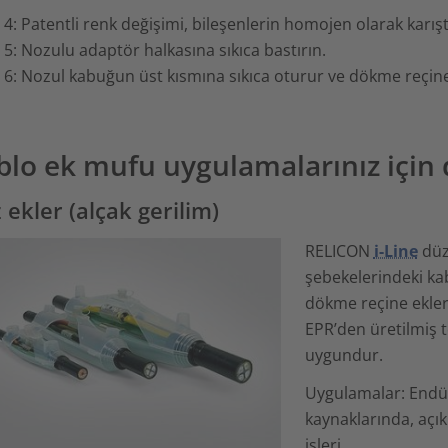
4: Patentli renk değişimi, bileşenlerin homojen olarak karıştı
5: Nozulu adaptör halkasına sıkıca bastırın.
6: Nozul kabuğun üst kısmına sıkıca oturur ve dökme reçine
blo ek mufu uygulamalarınız için
 ekler (alçak gerilim)
RELICON
i-Line
düz 
şebekelerindeki kabl
dökme reçine ekleri
EPR’den üretilmiş t
uygundur.
Uygulamalar: Endüs
kaynaklarında, açı
işleri.