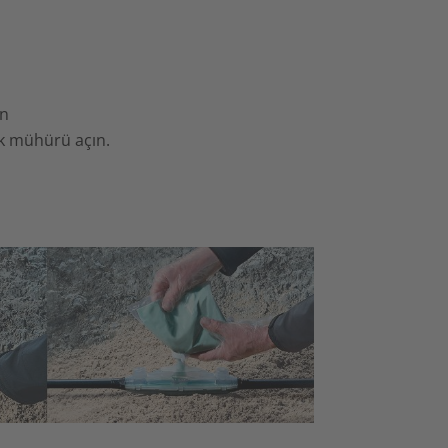
ın
ğuk mühürü açın.