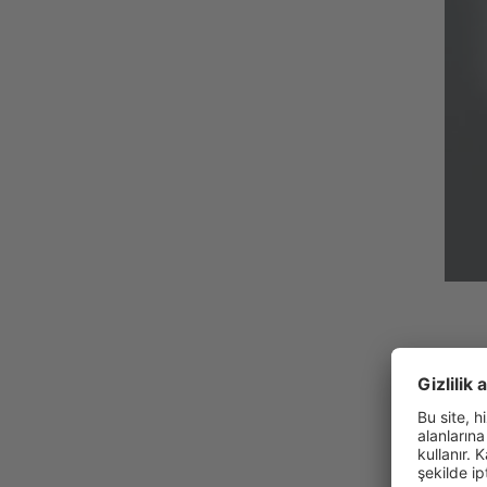
SF
gü