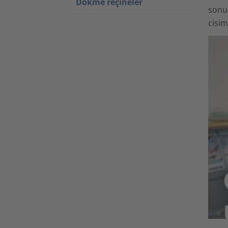
Dökme reçineler
sonuç
cisim