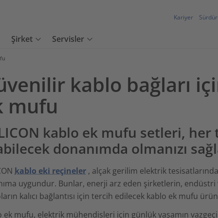
Kariyer
Sürdürü
Şirket
Servisler
fu
venilir kablo bağları içi
k mufu
LICON kablo ek mufu setleri, her t
abilecek donanımda olmanızı sağl
ICON
kablo eki reçineler
, alçak gerilim elektrik tesisatlarınd
nıma uygundur. Bunlar, enerji arz eden şirketlerin, endüstri v
ların kalıcı bağlantısı için tercih edilecek kablo ek mufu ürünl
 ek mufu, elektrik mühendisleri için günlük yaşamın vazgeç