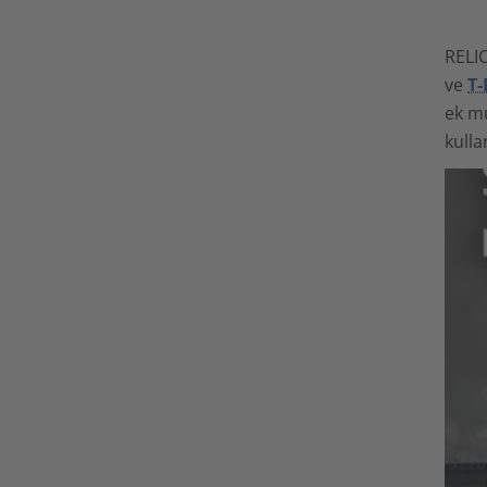
RELIC
ve
T-
ek mu
kulla