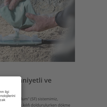
 ile emniyetli ve
Emniyetli Dolum" (SF) sistemimiz,
rılırken ve ek kılıfı doldurulurken dökme