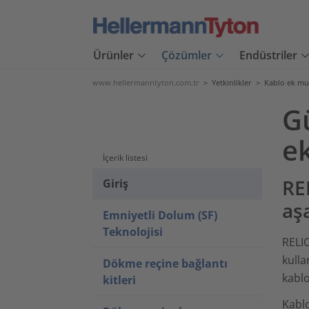
Ürünler
Çözümler
Endüstriler
www.hellermanntyton.com.tr
>
Yetkinlikler
>
Kablo ek mu
Gü
e
İçerik listesi
RE
Giriş
aş
Emniyetli Dolum (SF)
Teknolojisi
REL
kulla
Dökme reçine bağlantı
kablo
kitleri
Kablo