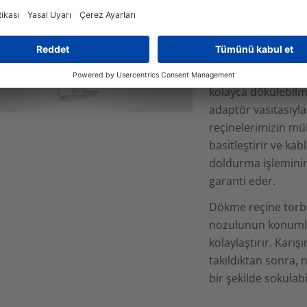
reçine bileşenleri 
RELICON kablo eki r
güvenli, temiz ve v
Şeffaf dökme reçin
kolayca dökülebilm
adaptör vasıtasıyla
reçinelerimizin mü
basitleştirir ve kabl
doldurma işlemini
garanti eder.
Dökme reçine torba
nozulunun konumla
kolaylaştırır. Karış
takıldıktan sonra, 
bir şekilde sokulabi