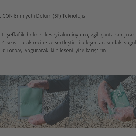
1: Şeffaf iki bölmeli keseyi alüminyum çizgili çantadan çıkar
2: Sıkıştırarak reçine ve sertleştirici bileşen arasındaki so
3: Torbayı yoğurarak iki bileşeni iyice karıştırın.