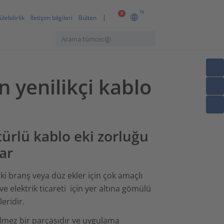
TR
0
lebilirlik
İletişim bilgileri
Bülten
n yenilikçi kablo
ürlü kablo eki zorluğu
ar
aki branş veya düz ekler için çok amaçlı
e elektrik ticareti için yer altına gömülü
eridir.
ilmez bir parçasıdır ve uygulama