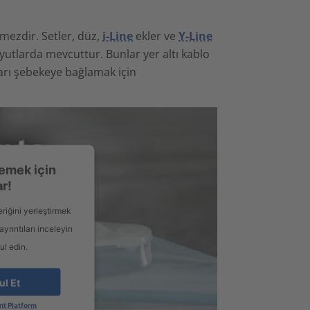
mezdir. Setler, düz,
i-Line
ekler ve
Y-Line
oyutlarda mevcuttur. Bunlar yer altı kablo
ları şebekeye bağlamak için
emek için
ar!
eriğini yerleştirmek
yrıntıları inceleyin
ul edin.
ul Et
t Platform