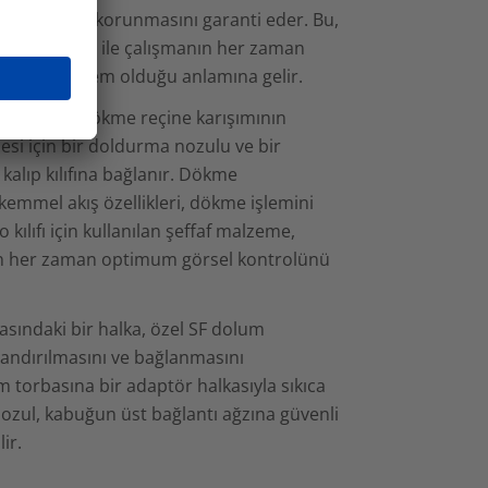
ile temastan korunmasını garanti eder. Bu,
eçine kitleri ile çalışmanın her zaman
erimli bir işlem olduğu anlamına gelir.
e torbası, dökme reçine karışımının
esi için bir doldurma nozulu ve bir
 kalıp kılıfına bağlanır. Dökme
kemmel akış özellikleri, dökme işlemini
o kılıfı için kullanılan şeffaf malzeme,
n her zaman optimum görsel kontrolünü
sındaki bir halka, özel SF dolum
ndırılmasını ve bağlanmasını
ım torbasına bir adaptör halkasıyla sıkıca
nozul, kabuğun üst bağlantı ağzına güvenli
lir.