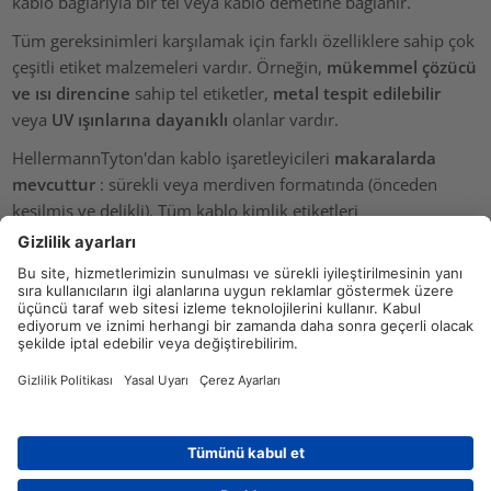
kablo bağlarıyla bir tel veya kablo demetine bağlanır.
Tüm gereksinimleri karşılamak için farklı özelliklere sahip çok
çeşitli etiket malzemeleri vardır. Örneğin,
mükemmel çözücü
ve ısı direncine
sahip tel etiketler,
metal tespit edilebilir
veya
UV ışınlarına dayanıklı
olanlar vardır.
HellermannTyton'dan kablo işaretleyicileri
makaralarda
mevcuttur
: sürekli veya merdiven formatında (önceden
kesilmiş ve delikli). Tüm kablo kimlik etiketleri
HellermannTyton termal transfer yazıcıları ve etiketleme
yazılımı kullanılarak kolayca basılabilir
.
Zorlu ortamlara uygun kablo etiketleri var mı?