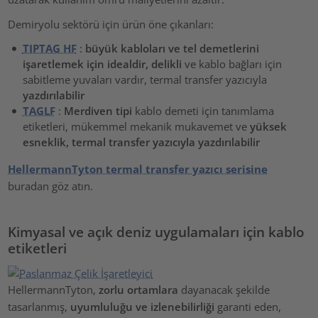
Demiryolu sektörü için ürün öne çıkanları:
TIPTAG HF
:
büyük kabloları ve tel demetlerini
işaretlemek için idealdir, delikli
ve kablo bağları için
sabitleme yuvaları vardır, termal transfer yazıcıyla
yazdırılabilir
TAGLF
:
Merdiven tipi
kablo demeti için tanımlama
etiketleri, mükemmel mekanik mukavemet ve
yüksek
esneklik, termal transfer yazıcıyla yazdırılabilir
HellermannTyton termal transfer yazıcı serisine
buradan göz atın.
Kimyasal ve açık deniz uygulamaları için kablo
etiketleri
HellermannTyton,
zorlu ortamlara
dayanacak şekilde
tasarlanmış,
uyumluluğu ve izlenebilirliği
garanti eden,