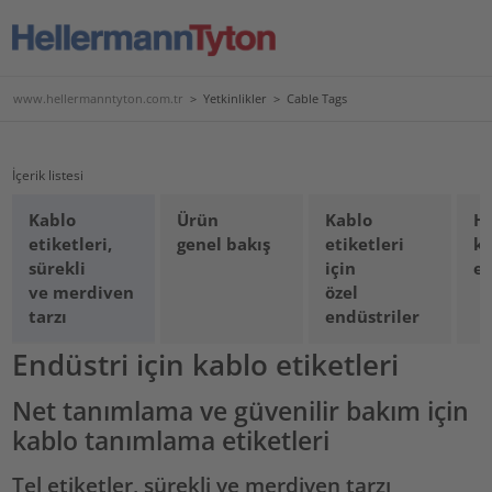
www.hellermanntyton.com.tr
>
Yetkinlikler
>
Cable Tags
İçerik listesi
Kablo
Ürün
Kablo
Ha
etiketleri,
genel bakış
etiketleri
k
sürekli
için
et
ve merdiven
özel
tarzı
endüstriler
Endüstri için kablo etiketleri
Net tanımlama ve güvenilir bakım için
kablo tanımlama etiketleri
Tel etiketler, sürekli ve merdiven tarzı