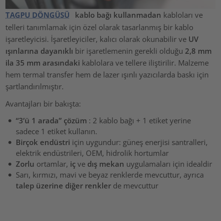
TAGPU DÖNGÜSÜ
kablo bağı kullanmadan
kabloları ve
telleri tanımlamak için özel olarak tasarlanmış bir kablo
işaretleyicisi. İşaretleyiciler, kalıcı olarak okunabilir ve
UV
ışınlarına dayanıklı
bir işaretlemenin gerekli olduğu
2,8 mm
ila 35 mm arasındaki
kablolara ve tellere iliştirilir. Malzeme
hem termal transfer hem de lazer ışınlı yazıcılarda baskı için
şartlandırılmıştır.
Avantajları bir bakışta:
“3’ü 1 arada” çözüm
: 2 kablo bağı + 1 etiket yerine
sadece 1 etiket kullanın.
Birçok endüstri
için uygundur: güneş enerjisi santralleri,
elektrik endüstrileri, OEM, hidrolik hortumlar
Zorlu
ortamlar,
iç
ve
dış mekan
uygulamaları için idealdir
Sarı, kırmızı, mavi ve beyaz renklerde mevcuttur, ayrıca
talep üzerine diğer renkler
de mevcuttur