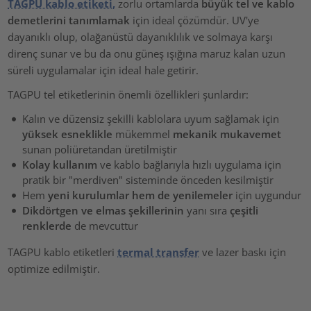
TAGPU kablo etiketi,
zorlu ortamlarda
büyük tel ve kablo
demetlerini tanımlamak
için ideal çözümdür. UV'ye
dayanıklı olup, olağanüstü dayanıklılık ve solmaya karşı
direnç sunar ve bu da onu güneş ışığına maruz kalan uzun
süreli uygulamalar için ideal hale getirir.
TAGPU tel etiketlerinin önemli özellikleri şunlardır:
Kalın ve düzensiz şekilli kablolara uyum sağlamak için
yüksek esneklikle
mükemmel
mekanik mukavemet
sunan poliüretandan üretilmiştir
Kolay kullanım
ve kablo bağlarıyla hızlı uygulama için
pratik bir "merdiven" sisteminde önceden kesilmiştir
Hem
yeni kurulumlar hem de yenilemeler
için uygundur
Dikdörtgen ve elmas şekillerinin
yanı sıra
çeşitli
renklerde
de mevcuttur
TAGPU kablo etiketleri
termal transfer
ve lazer baskı için
optimize edilmiştir.