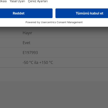
UL94 V2, FMVSS 302
Link
Hayır
Hayır
Evet
E197993
-50 °C ila +150 °C