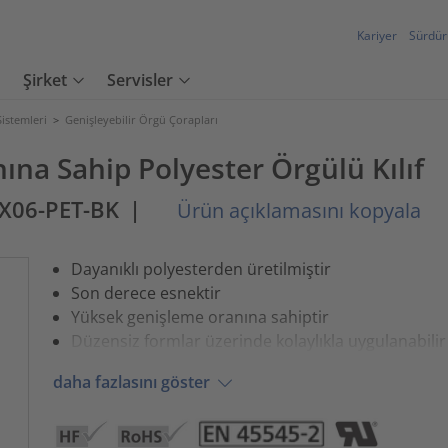
Kariyer
Sürdürü
Şirket
Servisler
istemleri
>
Genişleyebilir Örgü Çorapları
na Sahip Polyester Örgülü Kılıf
X06-PET-BK
|
Ürün açıklamasını kopyala
Dayanıklı polyesterden üretilmiştir
Son derece esnektir
Yüksek genişleme oranına sahiptir
Düzensiz formlar üzerinde kolaylıkla uygulanabilir
daha fazlasını göster