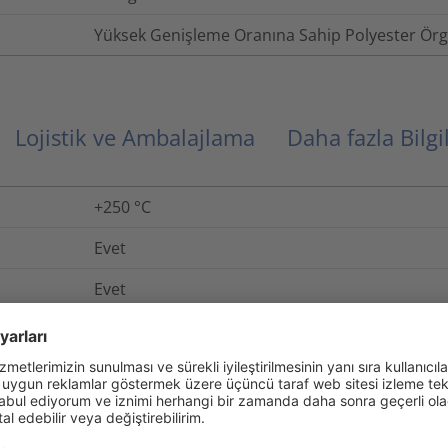
Yüksek Genişleme Oranına Sahip Polyester Örgü
Lojistik ve Ambalajlama
Daha fazla Bilgi
+250 °C
Evet
Evet
EN 45545-2
Hayır