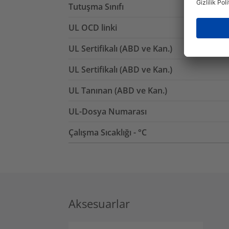
Tutuşma Sınıfı
UL OCD linki
UL Sertifikalı (ABD ve Kan.)
UL Sertifikalı (ABD ve Kan.)
UL Tanınan (ABD ve Kan.)
UL-Dosya Numarası
Çalışma Sıcaklığı - °C
Aksesuarlar