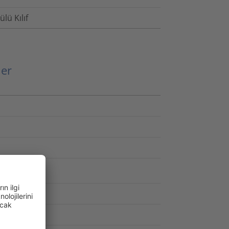
lü Kılıf
ler