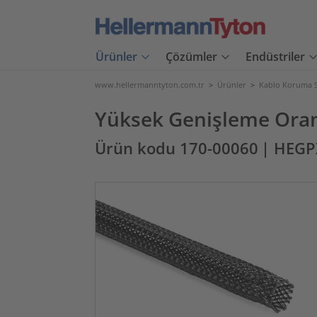
Ürünler
Çözümler
Endüstriler
www.hellermanntyton.com.tr
>
Ürünler
>
Kablo Koruma S
Yüksek Genişleme Oranı
Ürün kodu 170-00060
| HEGP