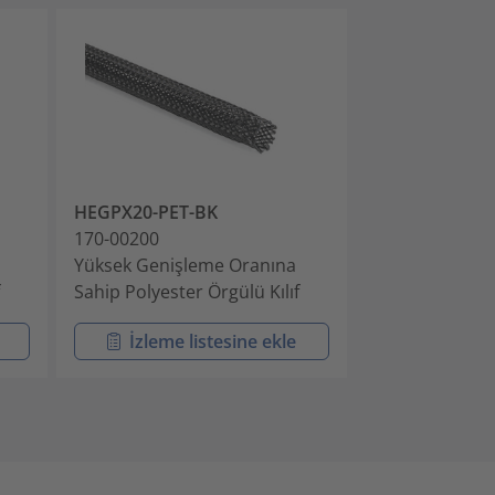
HEGPX20-PET-BK
HEGPX30-PET
170-00200
170-00300
Yüksek Genişleme Oranına
Yüksek Genişl
Sahip Polyester Örgülü Kılıf
Sahip Polyester
İzleme listesine ekle
İzleme l