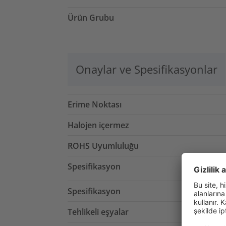
Ürün Grubu
Onaylar ve Spesifikasyonlar
Erime Noktası
Halojen içermez
ROHS Uyumluluğu
Spesifikasyon
Spesifikasyon
Tehlikeli eşyalar