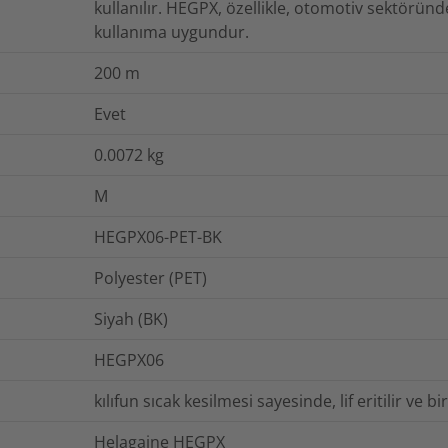
kullanılır. HEGPX, özellikle, otomotiv sektöründ
kullanıma uygundur.
200
m
Evet
0.0072
kg
M
HEGPX06-PET-BK
Polyester (PET)
Siyah (BK)
HEGPX06
kılıfun sıcak kesilmesi sayesinde, lif eritilir ve 
Helagaine HEGPX