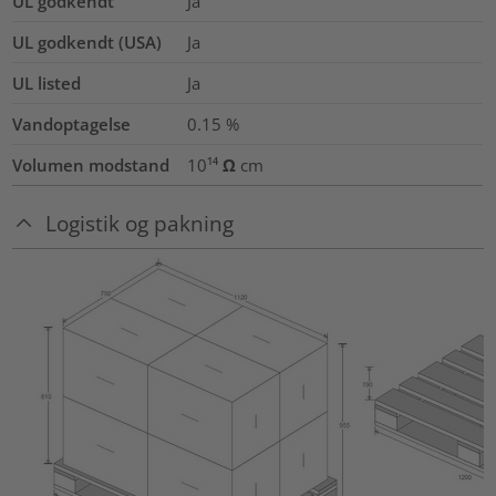
UL godkendt
Ja
UL godkendt (USA)
Ja
UL listed
Ja
Vandoptagelse
0.15
%
Volumen modstand
10¹⁴ Ω cm
Logistik og pakning