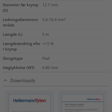
Diameter før krymp
12.7
mm
(D)
Ledningsdiametero
5.6-10.4
mm²
mråde
Længde (L)
5
m
Længdeændring efte
+/-5 %
r krymp
Slangetype
Flad
Vægtykkelse (WT)
0.80
mm
Downloads