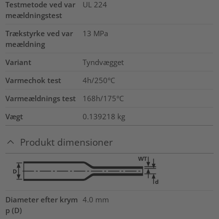
Testmetode ved var
UL 224
meældningstest
Trækstyrke ved var
13
MPa
meældning
Variant
Tyndvægget
Varmechok test
4h/250°C
Varmeældnings test
168h/175°C
Vægt
0.139218
kg
Produkt dimensioner
Diameter efter krym
4.0
mm
p (D)