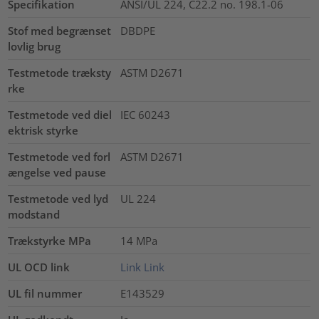
Specifikation
ANSI/UL 224, C22.2 no. 198.1-06
Stof med begrænset
DBDPE
lovlig brug
Testmetode træksty
ASTM D2671
rke
Testmetode ved diel
IEC 60243
ektrisk styrke
Testmetode ved forl
ASTM D2671
ængelse ved pause
Testmetode ved lyd
UL 224
modstand
Trækstyrke MPa
14
MPa
UL OCD link
Link
Link
UL fil nummer
E143529