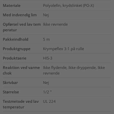
Materiale
Polyolefin, krydslinket (PO-X)
Med indvendig lim
Nej
Opførsel ved lav tem
Ikke revnende
peratur
Pakkeindhold
5
m
Produktgruppe
Krympeflex 3:1 på rulle
Produktserie
HIS-3
Reaktion ved varme
Ikke flydende, Ikke dryppende, Ikke
chok
revnende
Skrivbar
Nej
Størrelse
1/2
"
Testmetode ved lav
UL 224
temperatur