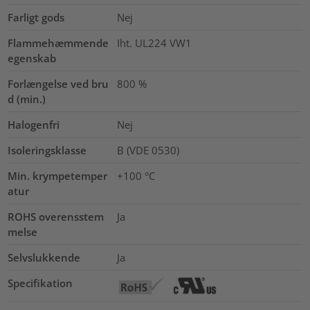
Farligt gods
Nej
Flammehæmmende
Iht. UL224 VW1
egenskab
Forlængelse ved bru
800
%
d (min.)
Halogenfri
Nej
Isoleringsklasse
B (VDE 0530)
Min. krympetemper
+100 °C
atur
ROHS overensstem
Ja
melse
Selvslukkende
Ja
Specifikation