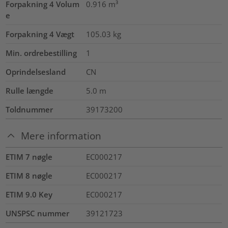
Forpakning 4 Volum
0.916
m³
e
Forpakning 4 Vægt
105.03
kg
Min. ordrebestilling
1
Oprindelsesland
CN
Rulle længde
5.0
m
Toldnummer
39173200
Mere information
ETIM 7 nøgle
EC000217
ETIM 8 nøgle
EC000217
ETIM 9.0 Key
EC000217
UNSPSC nummer
39121723