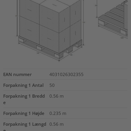
EAN nummer
4031026302355
Forpakning 1 Antal
50
Forpakning 1 Bredd
0.56
m
e
Forpakning 1 Højde
0.235
m
Forpakning 1 Længd
0.56
m
e