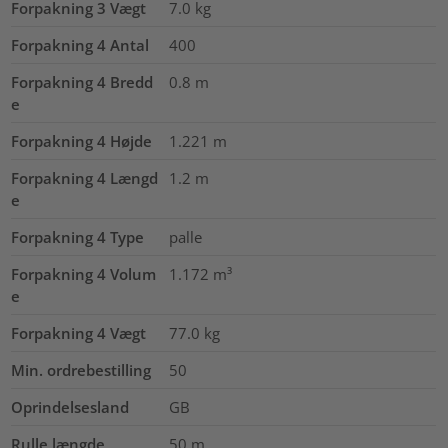
Forpakning 3 Vægt
7.0
kg
Forpakning 4 Antal
400
Forpakning 4 Bredd
0.8
m
e
Forpakning 4 Højde
1.221
m
Forpakning 4 Længd
1.2
m
e
Forpakning 4 Type
palle
Forpakning 4 Volum
1.172
m³
e
Forpakning 4 Vægt
77.0
kg
Min. ordrebestilling
50
Oprindelsesland
GB
Rulle længde
50
m