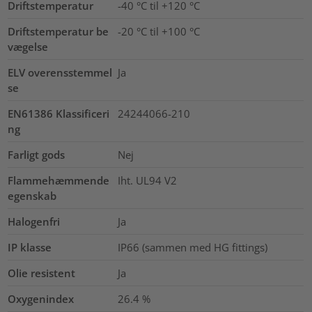
Driftstemperatur
-40 °C til +120 °C
Driftstemperatur be
-20 °C til +100 °C
vægelse
ELV overensstemmel
Ja
se
EN61386 Klassificeri
24244066-210
ng
Farligt gods
Nej
Flammehæmmende
Iht. UL94 V2
egenskab
Halogenfri
Ja
IP klasse
IP66 (sammen med HG fittings)
Olie resistent
Ja
Oxygenindex
26.4
%