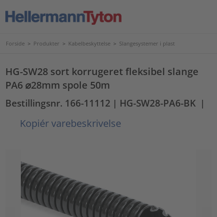
Forside
>
Produkter
>
Kabelbeskyttelse
>
Slangesystemer i plast
HG-SW28 sort korrugeret fleksibel slange
PA6 ⌀28mm spole 50m
Bestillingsnr. 166-11112
| HG-SW28-PA6-BK
|
Kopiér varebeskrivelse