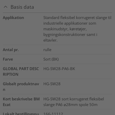
Basis data
Applikation
Standard fleksibel korrugeret slange til
industrielle applikationer som
maskinudstyr, køretøjer,
bygningskonstruktioner samt i
eltavler.
Antal pr.
rulle
Farve
Sort (BK)
GLOBAL PART DESC
HG-SW28-PA6-BK
RIPTION
Globalt produktnav
HG-SW28
n
Kort beskrivelse BM
HG-SW28 sort korrugeret fleksibel
Ecat
slange PA6 ⌀28mm spole 50m
Lokalt bestillingsnu
166-11112