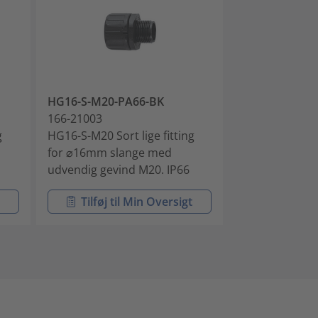
HG16-S-M20-PA66-BK
HG21-S-M20-P
166-21003
166-21004
g
HG16-S-M20 Sort lige fitting
HG21-S-M20 Sor
for ⌀16mm slange med
for ⌀21mm sl
udvendig gevind M20. IP66
udvendig gevi
t
Tilføj til Min Oversigt
Tilføj ti