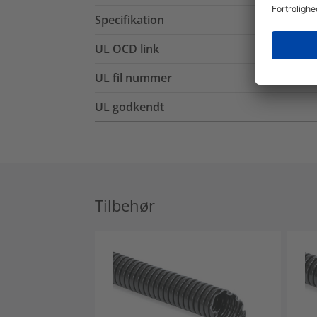
Specifikation
UL OCD link
UL fil nummer
UL godkendt
Tilbehør