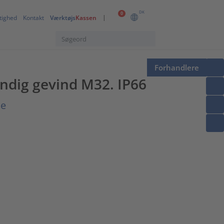
DK
0
tighed
Kontakt
Værktøjs
Kassen
Forhandlere
ndig gevind M32. IP66
se