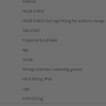
metrisk
HG28-S-M32
HG28-S-M32 Sort lige fitting for ⌀28mm slange
166-21027
Polyamid 6.6 (PA66)
Nej
10
stk.
Fittings med fast udvendig gevind
HG-S fitting, IP66
Lige
0.031023
kg