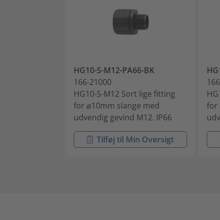
HG10-S-M12-PA66-BK
HG
166-21000
166
HG10-S-M12 Sort lige fitting
HG1
for ⌀10mm slange med
for
udvendig gevind M12. IP66
udv
Tilføj til Min Oversigt