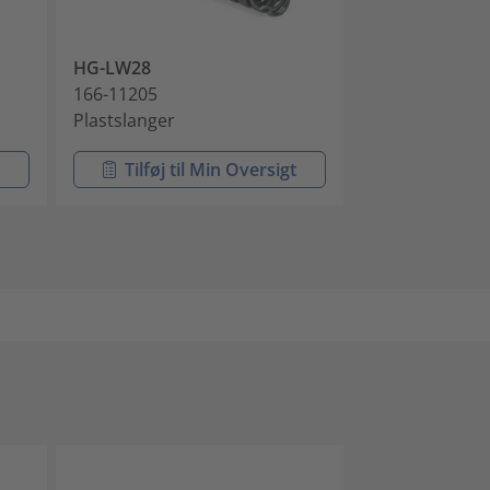
HG-LW28
HG-HW28
166-11205
166-11305
Plastslanger
Plastslanger
t
Tilføj til Min Oversigt
Tilføj ti