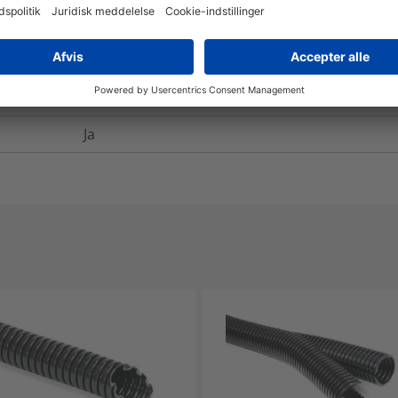
ANSI/UL 1695
Link
E325250
Ja