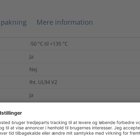
g pakning
Mere information
-50 °C til +135 °C
Ja
Nej
Iht. UL94 V2
Ja
IP66
Ja