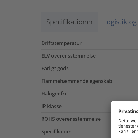
Specifikationer
Logistik o
Driftstemperatur
ELV overensstemmelse
Farligt gods
Flammehæmmende egenskab
Halogenfri
IP klasse
ROHS overensstemmelse
Specifikation