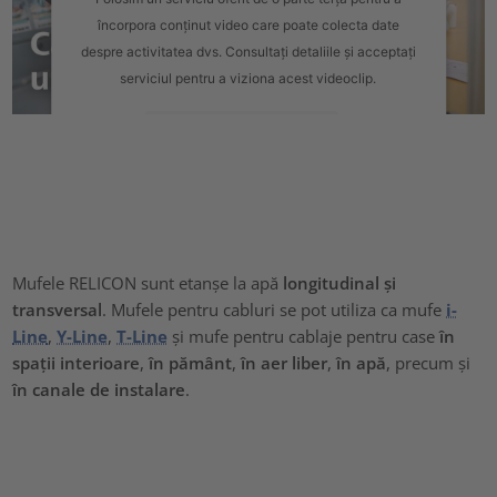
încorpora conținut video care poate colecta date
despre activitatea dvs. Consultați detaliile și acceptați
serviciul pentru a viziona acest videoclip.
Informații suplimentare
Acceptați
powered by
Usercentrics Consent Management Platform
Mufele RELICON sunt etanșe la apă
longitudinal și
transversal
. Mufele pentru cabluri se pot utiliza ca mufe
i-
Line
,
Y-Line
,
T-Line
și mufe pentru cablaje pentru case
în
spații interioare
,
în pământ
,
în aer liber
,
în apă
, precum și
în canale de instalare
.