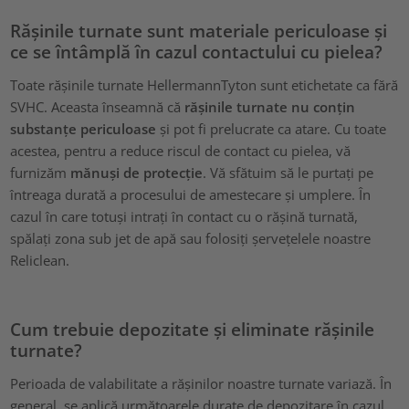
Rășinile turnate sunt materiale periculoase și
ce se întâmplă în cazul contactului cu pielea?
Toate rășinile turnate HellermannTyton sunt etichetate ca fără
SVHC. Aceasta înseamnă că
rășinile turnate nu conțin
substanțe periculoase
și pot fi prelucrate ca atare. Cu toate
acestea, pentru a reduce riscul de contact cu pielea, vă
furnizăm
mănuși de protecție
. Vă sfătuim să le purtați pe
întreaga durată a procesului de amestecare și umplere. În
cazul în care totuși intrați în contact cu o rășină turnată,
spălați zona sub jet de apă sau folosiți șervețelele noastre
Reliclean.
Cum trebuie depozitate și eliminate rășinile
turnate?
Perioada de valabilitate a rășinilor noastre turnate variază. În
general, se aplică următoarele durate de depozitare în cazul