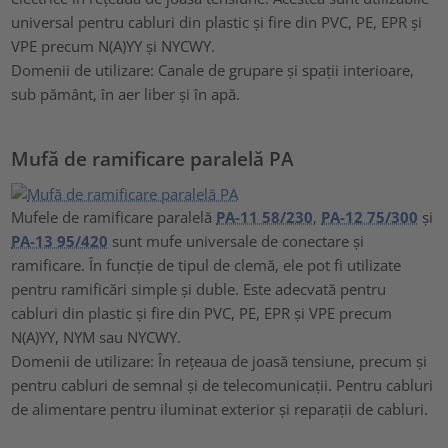
universal pentru cabluri din plastic și fire din PVC, PE, EPR și
VPE precum N(A)YY și NYCWY.
Domenii de utilizare: Canale de grupare și spații interioare,
sub pământ, în aer liber și în apă.
Mufă de ramificare paralelă PA
Mufele de ramificare paralelă
PA-11 58/230
,
PA-12 75/300
și
PA-13 95/420
sunt mufe universale de conectare și
ramificare. În funcție de tipul de clemă, ele pot fi utilizate
pentru ramificări simple și duble. Este adecvată pentru
cabluri din plastic și fire din PVC, PE, EPR și VPE precum
N(A)YY, NYM sau NYCWY.
Domenii de utilizare: În rețeaua de joasă tensiune, precum și
pentru cabluri de semnal și de telecomunicații. Pentru cabluri
de alimentare pentru iluminat exterior și reparații de cabluri.