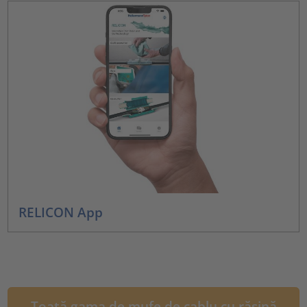
RELICON App
Toată gama de mufe de cablu cu rășină