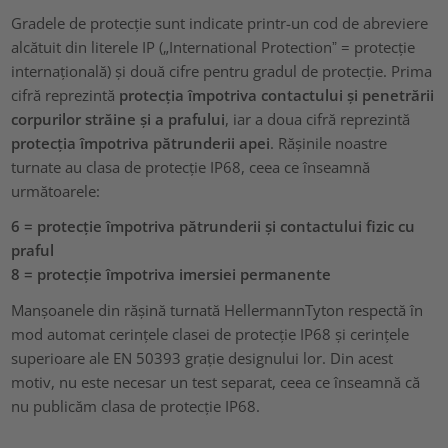
Gradele de protecție sunt indicate printr-un cod de abreviere
alcătuit din literele IP („International Protectionˮ = protecție
internațională) și două cifre pentru gradul de protecție. Prima
cifră reprezintă
protecția împotriva contactului și penetrării
corpurilor străine și a prafului
, iar a doua cifră reprezintă
protecția împotriva pătrunderii apei
. Rășinile noastre
turnate au clasa de protecție IP68, ceea ce înseamnă
următoarele:
6 = protecție împotriva pătrunderii și contactului fizic cu
praful
8 = protecție împotriva imersiei permanente
Manșoanele din rășină turnată HellermannTyton respectă în
mod automat cerințele clasei de protecție IP68 și cerințele
superioare ale EN 50393 grație designului lor. Din acest
motiv, nu este necesar un test separat, ceea ce înseamnă că
nu publicăm clasa de protecție IP68.