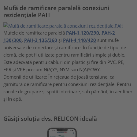
Mufă de ramificare paralelă conexiuni
rezidențiale PAH
Mufele de ramificare paralelă
PAH-1 120/290
,
PAH-2
130/300
,
PAH-3 135/360
și
PAH-4 140/420
sunt mufe
universale de conectare și ramificare. În funcție de tipul de
clemă, ele pot fi utilizate pentru ramificări simple și duble.
Este adecvată pentru cabluri din plastic și fire din PVC, PE,
EPR și VPE precum N(A)YY, NYM sau N(A)YCWY.
Domenii de utilizare: În rețeaua de joasă tensiune, ca
garnitură de ramificare pentru conexiuni rezidențiale. Pentru
canale de grupare și spații interioare, sub pământ, în aer liber
și în apă.
Găsiți soluția dvs. RELICON ideală