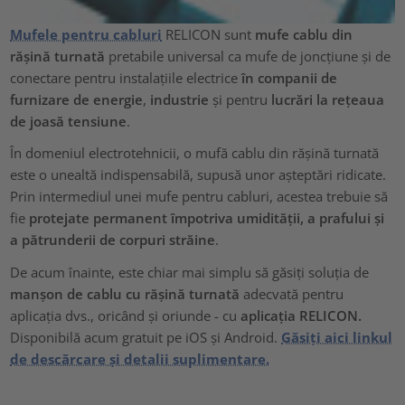
Mufele pentru cabluri
RELICON sunt
mufe cablu din
rășină turnată
pretabile universal ca mufe de joncțiune și de
conectare pentru instalațiile electrice
în companii de
furnizare de energie
,
industrie
și pentru
lucrări la rețeaua
de joasă tensiune
.
În domeniul electrotehnicii, o mufă cablu din rășină turnată
este o unealtă indispensabilă, supusă unor așteptări ridicate.
Prin intermediul unei mufe pentru cabluri, acestea trebuie să
fie
protejate permanent împotriva umidității, a prafului și
a pătrunderii de corpuri străine
.
De acum înainte, este chiar mai simplu să găsiți soluția de
manșon de cablu cu rășină turnată
adecvată pentru
aplicația dvs., oricând și oriunde - cu
aplicația RELICON.
Disponibilă acum gratuit pe iOS și Android.
Găsiți aici linkul
de descărcare și detalii suplimentare.