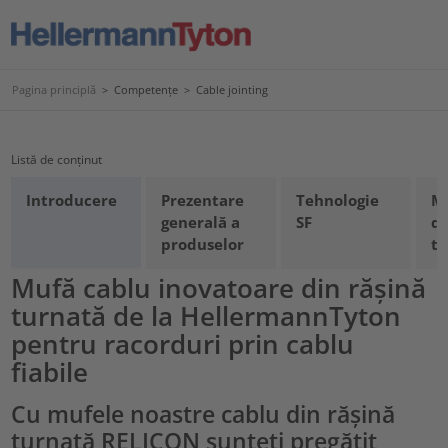
Pagina principlă
>
Competențe
>
Cable jointing
Listă de conținut
Introducere
Prezentare
Tehnologie
M
generală a
SF
di
produselor
t
Mufă cablu inovatoare din rășină
turnată de la HellermannTyton
pentru racorduri prin cablu
fiabile
Cu mufele noastre cablu din rășină
turnată RELICON sunteți pregătit