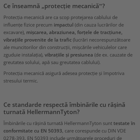
Ce înseamnă „protecție mecanicăˮ?
Protecția mecanică are ca scop protejarea cablului de
influențe fizice precum
impactul
(din cauza lucrărilor de
excavare),
mișcarea, abraziunea, forțele de tracțiune,
vibrațiile provenite de la trafic
(lucrări necorespunzătoare
ale muncitorilor din construcții, mișcările vehiculelor care
zguduie instalația),
vibrațiile și presiunea
(de ex. cauzate de
greutatea solului, apă sau greutatea cablului).
Protecția mecanică asigură adesea protecție și împotriva
stresului termic.
Ce standarde respectă îmbinările cu rășină
turnată HellermannTyton?
Îmbinările cu rășină turnată HellermannTyton sunt
testate în
conformitate cu EN 50393
, care corespunde cu DIN VDE
0278-393. EN 50393 include următoarele proceduri de