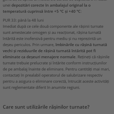
unei
depozitări corecte în ambalajul original la o
temperatură cuprinsă între +5 °C și +40 °C
:
PUR 33: până la 48 luni
Imediat după ce cele două componente ale rășinii turnate
sunt amestecate omogen și au reacționat, rășina turnată
întărită este inofensivă pentru mediu și nu reprezintă un
deșeu periculos. Prin urmare,
îmbinările cu rășină turnată
vechi și reziduurile de rășină turnată întărită pot fi
eliminate ca deșeuri menajere normale
. Rețineți că rășinile
turnate trebuie prelucrate și întărite conform instrucțiunilor
de pe ambalaj înainte de eliminare. Pentru cantități mai mari,
contactați în prealabil operatorul de salubrizare respectiv
pentru a asigura o eliminare corectă, întrucât aceste activități
sunt reglementate diferit în anumite regiuni.
Care sunt utilizările rășinilor turnate?