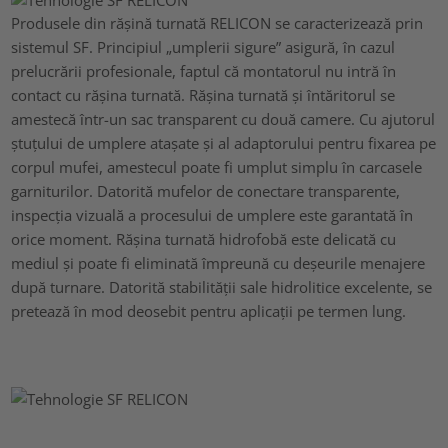
Produsele din rășină turnată RELICON se caracterizează prin
sistemul SF. Principiul „umplerii sigure” asigură, în cazul
prelucrării profesionale, faptul că montatorul nu intră în
contact cu rășina turnată. Rășina turnată și întăritorul se
amestecă într-un sac transparent cu două camere. Cu ajutorul
ștuțului de umplere atașate și al adaptorului pentru fixarea pe
corpul mufei, amestecul poate fi umplut simplu în carcasele
garniturilor. Datorită mufelor de conectare transparente,
inspecția vizuală a procesului de umplere este garantată în
orice moment. Rășina turnată hidrofobă este delicată cu
mediul și poate fi eliminată împreună cu deșeurile menajere
după turnare. Datorită stabilității sale hidrolitice excelente, se
pretează în mod deosebit pentru aplicații pe termen lung.