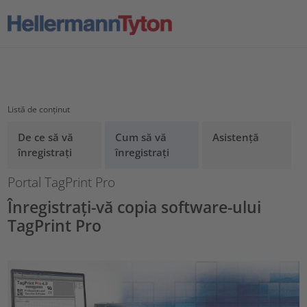
Listă de conținut
De ce să vă
Cum să vă
Asistență
Portal TagPrint Pro
înregistrați
înregistrați
Portal TagPrint Pro
Înregistrați-vă copia software-ului
TagPrint Pro