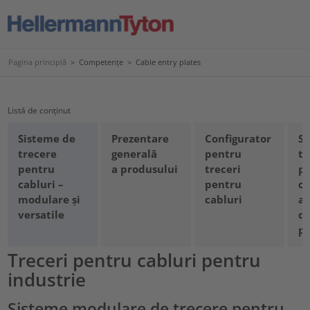
Pagina principlă
>
Competențe
>
Cable entry plates
Listă de conținut
Sisteme de
Prezentare
Configurator
Si
trecere
generală
pentru
tr
pentru
a produsului
treceri
p
cabluri –
pentru
ca
modulare și
cabluri
av
versatile
di
pr
Treceri pentru cabluri pentru
industrie
Sisteme modulare de trecere pentru