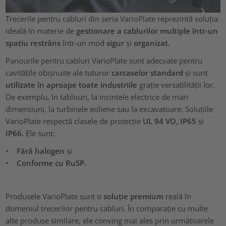
Trecerile pentru cabluri din seria VarioPlate reprezintă soluția
ideală în materie de
gestionare a cablurilor multiple într-un
spațiu restrâns
într-un mod
sigur
și
organizat.
Panourile pentru cabluri VarioPlate sunt adecvate pentru
cavitățile obișnuite ale tuturor
carcaselor standard
și sunt
utilizate în aproape toate industriile
grație versatilității lor.
De exemplu, în tablouri, la incintele electrice de mari
dimensiuni, la turbinele eoliene sau la excavatoare. Soluțiile
VarioPlate respectă clasele de protecție
UL 94 VO, IP65
și
IP66.
Ele sunt:
•
Fără halogen
și
•
Conforme cu RuSP.
Produsele VarioPlate sunt o
soluție premium
reală în
domeniul trecerilor pentru cabluri. În comparație cu multe
alte produse similare, ele conving mai ales prin următoarele