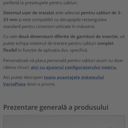
perfectă la presetupele pentru cabluri.
Sistemul ușor de instalat
este adecvat
pentru cabluri de 3-
33 mm
și este compatibil cu decupajele rectangulare
standard pentru conectori utilizate în industrie.
Cu cele
două dimensiuni diferite de garnituri de inserție,
vă
puteți echipa sistemul de trecere pentru cabluri
complet
flexibil
în funcție de aplicația dvs. specifică.
Personalizați-vă placa personală pentru cabluri acum cu doar
câteva clicuri:
aici cu ajutorul configuratorului nostru.
Aici puteți descoperi
toate avantajele sistemului
VarioPlate
dintr-o privire.
Prezentare generală a produsului