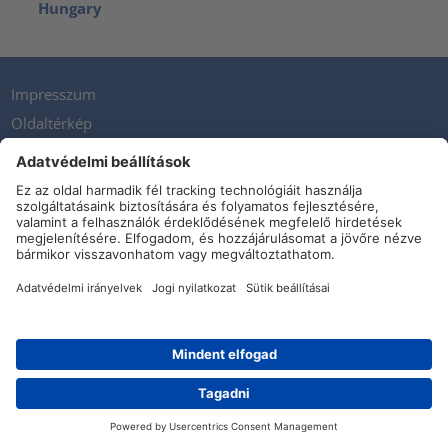
Hungary
Impresszum
Oldaltérkép
Adatvédelmi nyilatkozat
Kapcsolat
Newsletter
ÁSZF