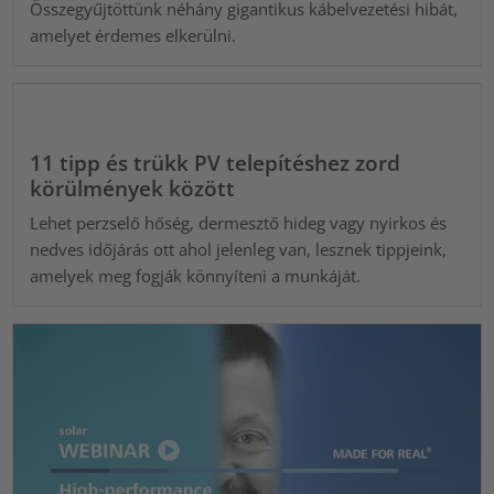
Összegyűjtöttünk néhány gigantikus kábelvezetési hibát,
amelyet érdemes elkerülni.
11 tipp és trükk PV telepítéshez zord
körülmények között
Lehet perzselő hőség, dermesztő hideg vagy nyirkos és
nedves időjárás ott ahol jelenleg van, lesznek tippjeink,
amelyek meg fogják könnyíteni a munkáját.