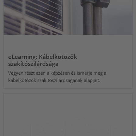
eLearning: Kábelkötözők
szakítószilárdsága
Vegyen részt ezen a képzésen és ismerje meg a
kábelkötözők szakítószilárdságának alapjait.