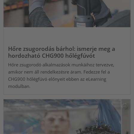
Hőre zsugorodás bárhol: ismerje meg a
hordozható CHG900 hőlégfúvót
Hőre zsugorodó alkalmazások munkáihoz tervezve,
amikor nem áll rendelkezésre áram. Fedezze fel a
CHG900 hőlégfúvó előnyeit ebben az eLearning
modulban.