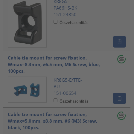
KR8G5-
PA66HS-BK
151-24850
Összehasonlítás
Cable tie mount for screw fixation,
Wmax=8.3mm, ⌀6.5 mm, M6 Screw, blue,
100pcs.
KR8G5-E/TFE-
BU
151-00654
Összehasonlítás
Cable tie mount for screw fixation,
Wmax=5.0mm, ⌀3.8 mm, #6 (M3) Screw,
black, 100pcs.