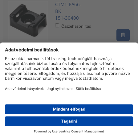
CTM1-PA66-
BK
151-30400
Összehasonlítás
Cable tie mount for screw fixation,
Wmax=5.0mm, ⌀4.8 mm, #8 (M4) Screw,
white, 100pcs.
CTM1-PA66-
WH
151-30404
Összehasonlítás
Cable tie mount for screw fixation,
Wmax=7.9mm, ⌀4.6 mm, #8 (M4) Screw,
Kereskedő
Kapcsolat
black, 100pcs.