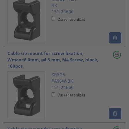
BK
151-24600
Összehasonlítás
Cable tie mount for screw fixation,
Wmax=6.0mm, ⌀4.5 mm, M4 Screw, black,
100pcs.
KR6G5-
PA66W-BK
151-24660
Összehasonlítás