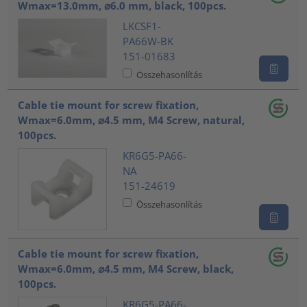
Wmax=13.0mm, ⌀6.0 mm, black, 100pcs.
LKCSF1-
PA66W-BK
151-01683
Összehasonlítás
Cable tie mount for screw fixation,
Wmax=6.0mm, ⌀4.5 mm, M4 Screw, natural,
100pcs.
KR6G5-PA66-
NA
151-24619
Összehasonlítás
Cable tie mount for screw fixation,
Wmax=6.0mm, ⌀4.5 mm, M4 Screw, black,
100pcs.
KR6G5-PA66-