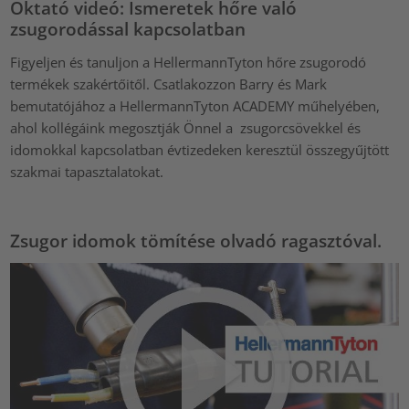
Oktató videó: Ismeretek hőre való
zsugorodással kapcsolatban
Figyeljen és tanuljon a HellermannTyton hőre zsugorodó
termékek szakértőitől. Csatlakozzon Barry és Mark
bemutatójához a HellermannTyton ACADEMY műhelyében,
ahol kollégáink megosztják Önnel a zsugorcsövekkel és
idomokkal kapcsolatban évtizedeken keresztül összegyűjtött
szakmai tapasztalatokat.
Zsugor idomok tömítése olvadó ragasztóval.