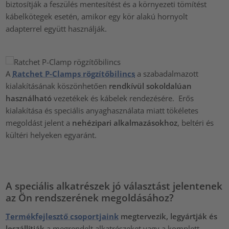
biztosítják a feszülés mentesítést és a környezeti tömítést
kábelkötegek esetén, amikor egy kör alakú hornyolt
adapterrel együtt használják.
A
Ratchet P-Clamps rögzítőbilincs
a szabadalmazott
kialakításának köszönhetően
rendkívül sokoldalúan
használható
vezetékek és kábelek rendezésére. Erős
kialakítása és speciális anyaghasználata miatt tökéletes
megoldást jelent a
nehézipari alkalmazásokhoz
, beltéri és
kültéri helyeken egyaránt.
A speciális alkatrészek jó választást jelentenek
az Ön rendszerének megoldásához?
Termékfejlesztő csoportjaink
megtervezik, legyártják és
leszállítják
a megrendelt alkatrészeket vagy a komplett