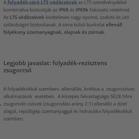
A
folyadék-záró LTS védőcsövek
az LTS szerelvényekkel
kombinálva biztosítják az
IP68
és
IP69k
fokozatú védelmet.
Az
LTS védőcsövek
kivételesen nagy nyomó, szakító és ütő
szilárdságot biztosítanak. A sima külső burkolat
ellenáll
folyékony üzemanyagnak, olajnak és zsírnak
.
Legjobb javaslat: folyadék-rezisztens
zsugorcső
A folyadékokkal szembeni -ellenállás, kritikus a zsugorcsöves
alkalmazások esetében. A közepes falvastagságú SE28 hőre
zsugorodó csövek (zsugorodási arány 2:1) ellenálló a dízel
olajjal, repülőgép üzemanyaggal és hidraulika folyadékokkal
szemben.