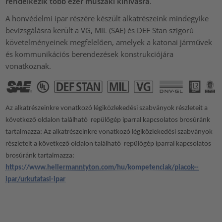
rendelkezik több ezer műszaki kihívásra
.
A honvédelmi ipar részére készült alkatrészeink mindegyike
bevizsgálásra került a VG, MIL (SAE) és DEF Stan szigorú
követelményeinek megfelelően, amelyek a katonai járművek
és kommunikációs berendezések konstrukciójára
vonatkoznak.
Az alkatrészeinkre vonatkozó légiközlekedési szabványok részleteit a
következő oldalon található repülőgép iparral kapcsolatos brosúránk
tartalmazza: Az alkatrészeinkre vonatkozó légiközlekedési szabványok
részleteit a következő oldalon található repülőgép iparral kapcsolatos
brosúránk tartalmazza:
https://www.hellermanntyton.com/hu/kompetenciak/piacok--
ipar/urkutatasi-ipar