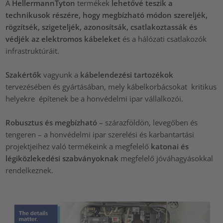
A
HellermannTyton
termékek
lehetővé teszik a
technikusok részére, hogy megbízható módon szereljék,
rögzítsék, szigeteljék, azonosítsák, csatlakoztassák és
védjék az elektromos kábeleket
és a hálózati csatlakozók
infrastruktúráit.
Szakértők
vagyunk a
kábelendezési tartozékok
tervezésében és gyártásában, mely kábelkorbácsokat kritikus
helyekre építenek be a honvédelmi ipar vállalkozói.
Robusztus és megbízható
– szárazföldön, levegőben és
tengeren – a honvédelmi ipar szerelési és karbantartási
projektjeihez való termékeink a megfelelő
katonai és
légiközlekedési szabványoknak
megfelelő jóváhagyásokkal
rendelkeznek.