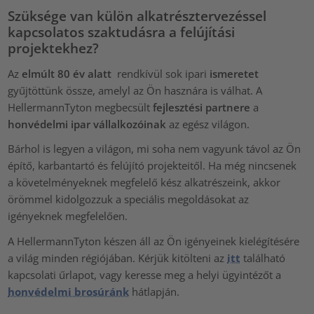
Szüksége van külön alkatrésztervezéssel
kapcsolatos szaktudásra a felújítási
projektekhez?
Az
elmúlt 80 év alatt
rendkívül sok ipari
ismeretet
gyűjtöttünk össze, amelyl az Ön hasznára is válhat. A
HellermannTyton megbecsült
fejlesztési partnere
a
honvédelmi ipar vállalkozóinak
az egész világon.
Bárhol is legyen a világon, mi soha nem vagyunk távol az Ön
építő, karbantartó és felújító projekteitől. Ha még nincsenek
a követelményeknek megfelelő kész alkatrészeink, akkor
örömmel kidolgozzuk a speciális megoldásokat az
igényeknek megfelelően.
A HellermannTyton készen áll az Ön igényeinek kielégítésére
a világ minden régiójában. Kérjük kitölteni az
itt
található
kapcsolati űrlapot, vagy keresse meg a helyi ügyintézőt a
honvédelmi brosúránk
hátlapján.