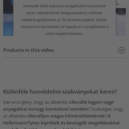
Harmadik féltől származó szolgáltatást használunk
olyan videotartalmak beágyazásához, amelyek
adatokat gyűjthetnek az Ön tevékenységéről. Kérjük,
olvassa el a részleteket, és fogadja el a szolgáltatást a
videó megtekintéséhez.
További információk
Products in this video
Elfogadás
powered by
Usercentrics Consent Management Platform
Különféle honvédelmi szabványokat keres?
Van arra igény, hogy az alkatrész
ellenálló legyen vegyi
anyagokkal és/vagy korrózióval szemben
? Szükséges, hogy
az alkatrész
ellenálljon magas hőmérsékleteknek
?
A
HellermannTyton kipróbált és bevizsgált megoldásokkal