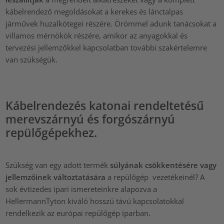
kábelrendező megoldásokat a kerekes és lánctalpas
járművek huzalkötegei részére. Örömmel adunk tanácsokat a
villamos mérnökök részére, amikor az anyagokkal és
tervezési jellemzőkkel kapcsolatban további szakértelemre
van szükségük.
Kábelrendezés katonai rendeltetésű
merevszárnyú és forgószárnyú
repülőgépekhez.
Szükség van egy adott termék
súlyának csökkentésére vagy
jellemzőinek változtatására
a repülőgép vezetékeinél? A
sok évtizedes ipari ismereteinkre alapozva a
HellermannTyton kiváló hosszú távú kapcsolatokkal
rendelkezik az európai repülőgép iparban.