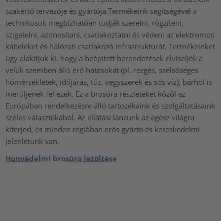
szakértő tervezője és gyártója.Termékeink segítségével a
technikusok megbízhatóan tudják szerelni, rögzíteni,
szigetelni, azonosítani, csatlakoztatni és védeni az elektromos
kábeleket és hálózati csatlakozó infrastruktúrát. Termékeinket
úgy alakítjuk ki, hogy a beépített berendezések elviseljék a
velük szemben álló érő hatásokat (pl. rezgés, szélsőséges
hőmérsékletek, időjárás, tűz, vegyszerek és sós víz), bárhol is
merüljenek fel ezek. Ez a brosúra részleteket közöl az
Európában rendelkezésre álló tartozékaink és szolgáltatásaink
széles választékából. Az ellátási láncunk az egész világra
kiterjed, és minden régióban erős gyártó és kereskedelmi
jelenlétünk van.
Honvédelmi brosúra letöltése