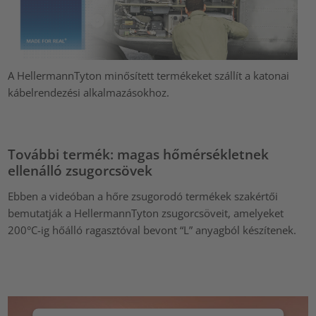
A HellermannTyton minősített termékeket szállít a katonai
kábelrendezési alkalmazásokhoz.
További termék: magas hőmérsékletnek
ellenálló zsugorcsövek
Ebben a videóban a hőre zsugorodó termékek szakértői
bemutatják a HellermannTyton zsugorcsöveit, amelyeket
200°C-ig hőálló ragasztóval bevont “L” anyagból készítenek.