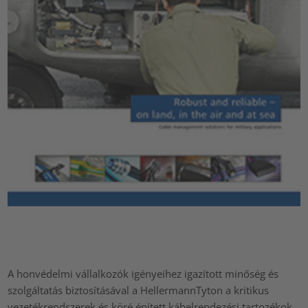
A honvédelmi vállalkozók igényeihez igazított minőség és
szolgáltatás biztosításával a HellermannTyton a kritikus
vezetékrendszerek és köré épített kábelrendezési tartozékok