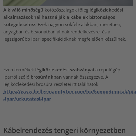
A kiváló minőségű
kötözőszalagok főleg
légiközlekedési
alkalmazásoknál használják a kábelek biztonságos
kötegeléséhez
. Ezek nagyon sokféle alakban, méretben,
anyagban és bevonatban állnak rendelkezésre, és a
legszigorúbb ipari specifikációknak megfelelően készülnek.
Ezen termékek
légiközlekedési szabványai
a repülőgép
iparról szóló
brosúránkban
vannak összegezve. A
légiközlekedési brosúra részletei itt találhatók:
https://www.hellermanntyton.com/hu/kompetenciak/pia
-ipar/urkutatasi-ipar
Kábelrendezés tengeri környezetben