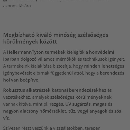
azonosítására.
Megbízható kiváló minőség szélsőséges
körülmények között
A
HellermannTyton termékek
kielégítik a
honvédelmi
iparban
dolgozó villamos mérnökök és technikusok igényeit.
A termékeink kialakítása biztosítja, hogy
minden lehetséges
igénybevételt
elbírnak függetlenül attól, hogy a
berendezés
hol van beépítve
.
Robusztus alkatrészek katonai berendezésekhez
és
vezetékekhez, amelyek
szélsőséges körülményeknek
vannak kitéve, mint pl.
rezgés, UV sugárzás, magas és
nagyon alacsony hőmérséklet, tűz, vegyi anyagok és sós
víz
.
Szívesen részt veszünk a vizsgálatokban, terepen!