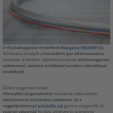
A VG-jóváhagyással rendelkező
Helagaine HEGEMIP-VG
fémfonatos hüvelyek a
honvédelmi ipar alkalmazásaihoz
készülnek. A flexibilis kábelharisnya kiváló
elektromágneses
védelemmel, valamint surlódással szembeni ellenállással
rendelkezik
.
Vékonyfalú zsugorcsöveket
használnak széles körben
elektromos és mechanikus védelemre
.
Ez a
nagyteljesítményű
poliolefin cső
gyorsan zsugorodik, és
gyakran választják
huzalok jelölésére és áramkörök