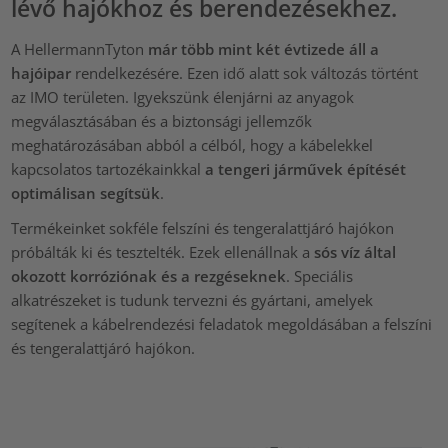
lévő hajókhoz és berendezésekhez.
A HellermannTyton
már több mint két évtizede áll a
hajóipar
rendelkezésére. Ezen idő alatt sok változás történt
az IMO területen. Igyekszünk élenjárni az anyagok
megválasztásában és a biztonsági jellemzők
meghatározásában abból a célból, hogy a kábelekkel
kapcsolatos tartozékainkkal
a tengeri járművek építését
optimálisan segítsük
.
Termékeinket sokféle felszíni és tengeralattjáró hajókon
próbálták ki és tesztelték. Ezek ellenállnak a
sós víz által
okozott korróziónak és a rezgéseknek
. Speciális
alkatrészeket is tudunk tervezni és gyártani, amelyek
segítenek a kábelrendezési feladatok megoldásában a felszíni
és tengeralattjáró hajókon.