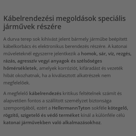
Kábelrendezési megoldások speciális
járművek részére
A durva terep sok kihívást jelent bármely járműbe beépített
kábelkorbács és elektronikus berendezés részére. A katonai
műveleteknél egyszerre jelentkezik a
homok, sár, víz, rezgés,
rázás, agresszív vegyi anyagok és szélsőséges
hőmérsékletek
, amelyek korróziót, kifáradást és vezeték
hibát okozhatnak, ha a kiválasztott alkatrészek nem
megfelelőek.
A megfelelő
kábelrendezés
kritikus feltételnek számít és
alapvetően fontos a szállított személyzet biztonsága
szempontjából, ezért a
HellermannTyton
sokféle
kötegelő,
rögzítő, szigetelő és védő terméket
kínál a különféle célú
katonai járművekben való alkalmazásokhoz
.