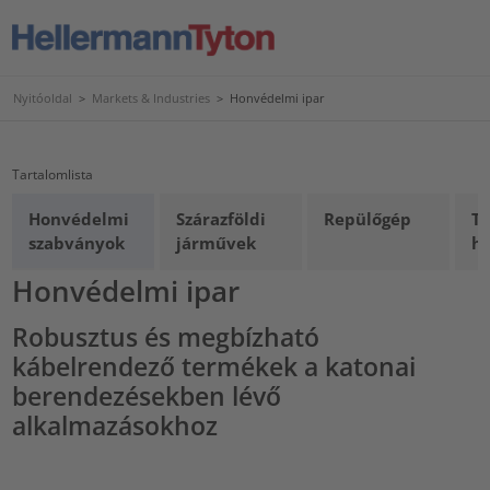
Nyitóoldal
>
Markets & Industries
>
Honvédelmi ipar
Tartalomlista
Honvédelmi
Szárazföldi
Repülőgép
Te
szabványok
járművek
h
Honvédelmi ipar
Robusztus és megbízható
kábelrendező termékek a katonai
berendezésekben lévő
alkalmazásokhoz