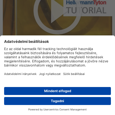
Az üzemanyaggal, kenőanyaggal és hasonló közegekkel
szembeniellenállás nagyon fontos a zsugorcsövek számos
alkalmazásánál. Barry és Mark bemutatják a
HellermannTyton SE28 zsugorcsöveit (közepes favastagság,
zsugorodási arány 2:1).
Válasszon
közegeknek ellenálló csöveket
az igényeinek
megfelelően.
Keres hozzá egy
hőlégfúvó pisztolyt
?
Kereskedő
Kapcsolat
Magas hőmérsékleteknek ellenálló, hőre