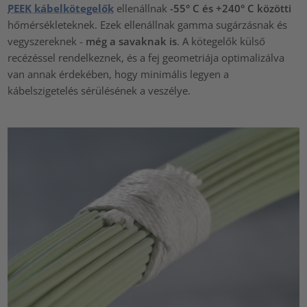
PEEK kábelkötegelők
ellenállnak
-55° C és +240° C közötti
hőmérsékleteknek. Ezek ellenállnak gamma sugárzásnak és
vegyszereknek -
még a savaknak is
. A kötegelők külső
recézéssel rendelkeznek, és a fej geometriája optimalizálva
van annak érdekében, hogy minimális legyen a
kábelszigetelés sérülésének a veszélye.