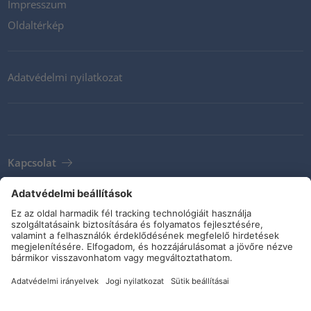
Impresszum
Oldaltérkép
Adatvédelmi nyilatkozat
Kapcsolat
Newsletter
ÁSZF
Irányelvek és kötelezettségvállalások
Közösségi média