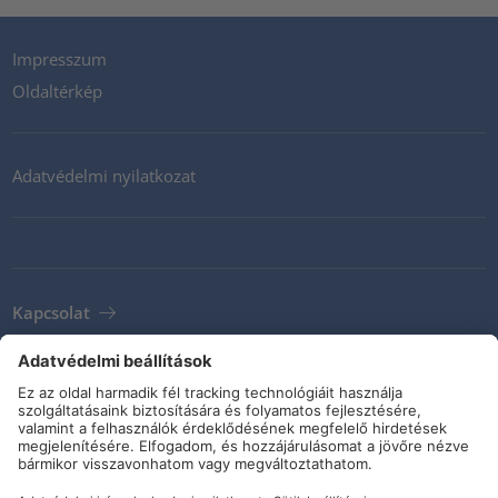
Impresszum
Oldaltérkép
Adatvédelmi nyilatkozat
Kapcsolat
Newsletter
ÁSZF
Irányelvek és kötelezettségvállalások