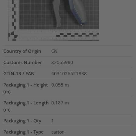
Country of Origin
CN
Customs Number
82055980
GTIN-13 / EAN
4031026621838
Packaging 1 - Height
0.055
m
(m)
Packaging 1 - Length
0.187
m
(m)
Packaging 1 - Qty
1
Packaging 1 - Type
carton