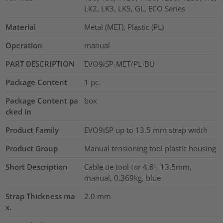
LK2, LK3, LK5, GL, ECO Series
Material
Metal (MET), Plastic (PL)
Operation
manual
PART DESCRIPTION
EVO9iSP-MET/PL-BU
Package Content
1
pc.
Package Content pa
box
cked in
Product Family
EVO9iSP up to 13.5 mm strap width
Product Group
Manual tensioning tool plastic housing
Short Description
Cable tie tool for 4.6 - 13.5mm,
manual, 0.369kg, blue
Strap Thickness ma
2.0
mm
x.