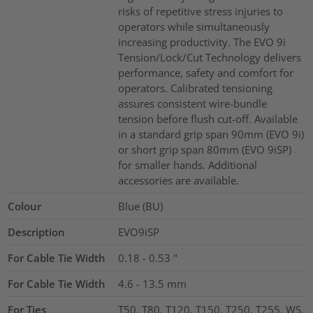
risks of repetitive stress injuries to
operators while simultaneously
increasing productivity. The EVO 9i
Tension/Lock/Cut Technology delivers
performance, safety and comfort for
operators. Calibrated tensioning
assures consistent wire-bundle
tension before flush cut-off. Available
in a standard grip span 90mm (EVO 9i)
or short grip span 80mm (EVO 9iSP)
for smaller hands. Additional
accessories are available.
Colour
Blue (BU)
Description
EVO9iSP
For Cable Tie Width
0.18 - 0.53
"
For Cable Tie Width
4.6 - 13.5
mm
For Ties
T50, T80, T120, T150, T250, T255, WS,