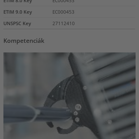
ETIM 8.0 Key
EC000453
ETIM 9.0 Key
EC000453
UNSPSC Key
27112410
Kompetenciák