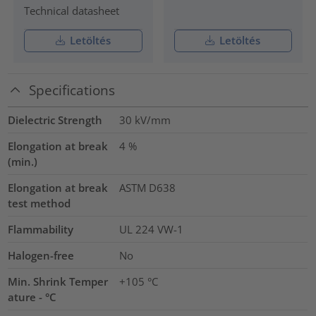
Technical datasheet
Letöltés
Letöltés
Specifications
Dielectric Strength
30
kV/mm
Elongation at break
4
%
(min.)
Elongation at break
ASTM D638
test method
Flammability
UL 224 VW-1
Halogen-free
No
Min. Shrink Temper
+105 °C
ature - °C