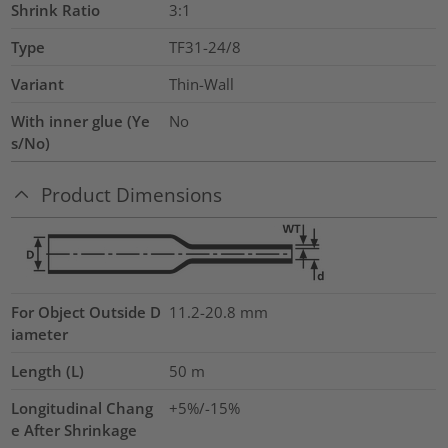
Shrink Ratio
3:1
Type
TF31-24/8
Variant
Thin-Wall
With inner glue (Ye
No
s/No)
Product Dimensions
For Object Outside D
11.2-20.8 mm
iameter
Length (L)
50
m
Longitudinal Chang
+5%/-15%
e After Shrinkage