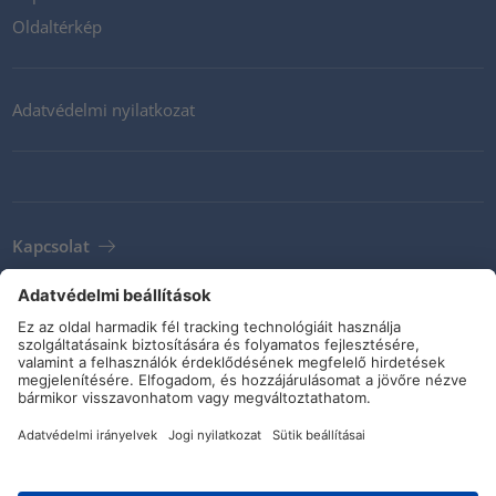
Oldaltérkép
Adatvédelmi nyilatkozat
Kapcsolat
Newsletter
ÁSZF
Irányelvek és kötelezettségvállalások
Közösségi média