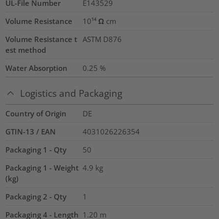
UL-File Number
E143529
Volume Resistance
10¹⁴ Ω cm
Volume Resistance t
ASTM D876
est method
Water Absorption
0.25
%
Logistics and Packaging
Country of Origin
DE
GTIN-13 / EAN
4031026226354
Packaging 1 - Qty
50
Packaging 1 - Weight
4.9
kg
(kg)
Packaging 2 - Qty
1
Packaging 4 - Length
1.20
m