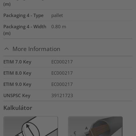
(m)
Packaging 4 - Type
pallet
Packaging 4 - Width
0.80
m
(m)
More Information
ETIM 7.0 Key
EC000217
ETIM 8.0 Key
EC000217
ETIM 9.0 Key
EC000217
UNSPSC Key
39121723
Kalkulátor