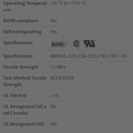
Operating Temperat
-55 °C to +135 °C
ure
ROHS compliant
Yes
Self extinguishing
Yes
Specifications
Specifications
ANSI/UL 224, CSA-C22.2 No.198.1-99
Tensile Strength
12
MPa
Test Method Tensile
ASTM D638
Strength
UL File link
Link
UL Recognized (US a
No
nd Canada)
UL Recognized (US)
Yes