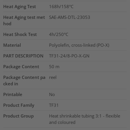
Heat Aging Test
168h/158°C
Heat Aging test met
SAE-AMS-DTL-23053
hod
Heat Shock Test
4h/250°C
Material
Polyolefin, cross-linked (PO-X)
PART DESCRIPTION
TF31-24/8-PO-X-GN
Package Content
50
m
Package Content pa
reel
cked in
Printable
No
Product Family
TF31
Product Group
Heat shrinkable tubing 3:1 - flexible
and coloured